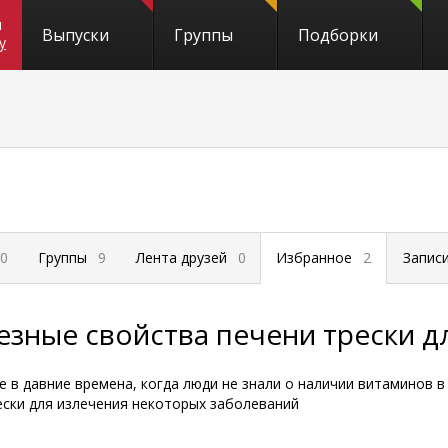
и
Выпуски
Группы
Подборки
y
0
Группы
9
Лента друзей
0
Избранное
2
Запис
езные свойства печени трески д
е в давние времена, когда люди не знали о наличии витаминов в
ески для излечения некоторых заболеваний