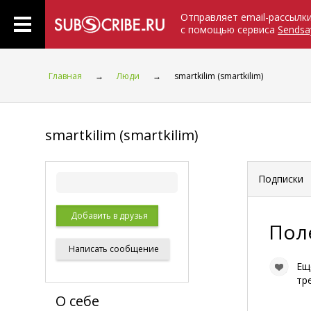
Отправляет email-рассылк
с помощью сервиса
Sendsa
Главная
→
Люди
→
smartkilim (smartkilim)
smartkilim (smartkilim)
Подписки
Добавить в друзья
Пол
Написать
сообщение
Ещ
тр
О себе