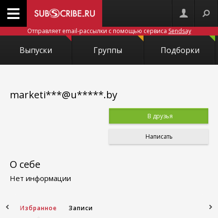
Отправляет email-рассылки с помощью сервиса
Sendsay
Выпуски
Группы
Подборки
marketi***@u*****.by
В друзья
Написать
О себе
Нет информации
зей
Избранное
Записи