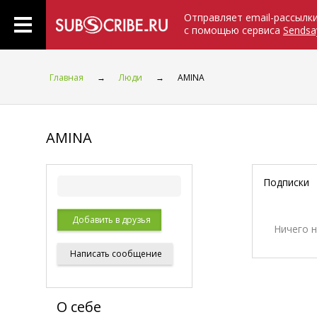
Отправляет email-рассылк
с помощью сервиса
Sendsa
Главная
→
Люди
→
AMINA
AMINA
Подписки
Добавить в друзья
Ничего 
Написать
сообщение
О себе