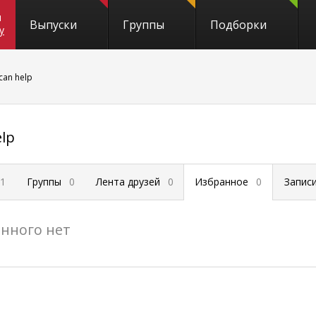
и
Выпуски
Группы
Подборки
y
can help
elp
1
Группы
0
Лента друзей
0
Избранное
0
Запис
нного нет