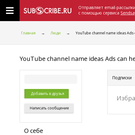
Отправляет email-рассылк
с помощью сервиса
Sendsa
Главная
→
Люди
→
YouTube channel name ideas Ads 
YouTube channel name ideas Ads can h
Подписки
Добавить в друзья
Избра
Написать
сообщение
О себе