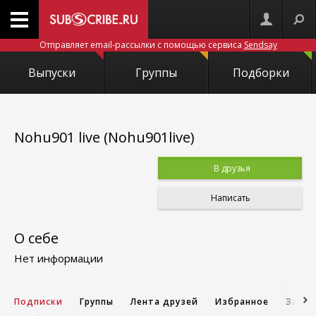
Отправляет email-рассылки с помощью сервиса
Sendsay
Выпуски
Группы
Подборки
Nohu901 live (Nohu901live)
В друзья
Написать
О себе
Нет информации
Подписки
Группы
Лента друзей
Избранное
Запис