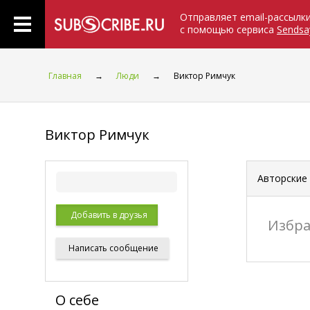
Отправляет email-рассылк
с помощью сервиса
Sendsa
Главная
→
Люди
→
Виктор Римчук
Виктор Римчук
Авторские
Добавить в друзья
Избра
Написать
сообщение
О себе