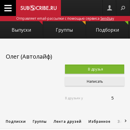
Отправляет email-рассылки с помощью сервиса
Sendsay
Выпуски
Группы
Подборки
Олег (Автолайф)
В друзья
Написать
5
В друзьях у
Подписки
Группы
Лента друзей
Избранное
Запис