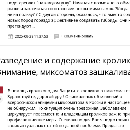
подстерегают "на каждом углу". Начиная с возможного обм
рынке и заканчивая спонтанными покрытиями самок. ?Когда
не на пользу? ? С другой стороны, оказалось, что вместо со
новых пород гораздо эффективнее создавать гибриды. Они 
претендуют ...
+ Комментировать
2025-09-28 11:37:53
Разведение и содержание кролик
Внимание, миксоматоз зашкалива
В помощь кролиководам. Защитите кроликов от миксоматоз
Здравствуйте, дорогой друг! Официальных объявлений о
всероссийской эпидемии миксоматоза в России в настоящее
не обнаружил. Но ситуация очень тревожная. Заболевание
циркулирует повсеместно и владельцам кроликов важно пр
профилактические меры. Специально для Вас я подготовил 
своих актуальных статей по данной проблеме. Предлагаю