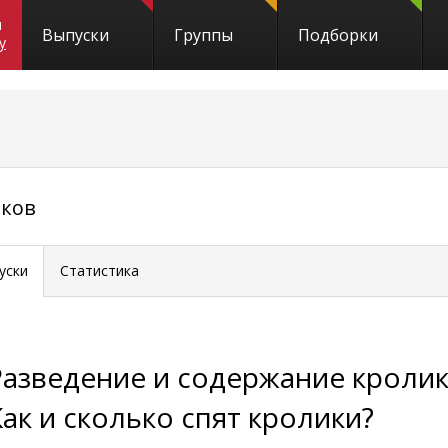
и
Выпуски
Группы
Подборки
y
иков
уски
Статистика
Разведение и содержание кролик
Как и сколько спят кролики?