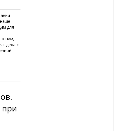
тании
 наше
дим для
 к нам,
ят дела с
ренной
,
ов.
 при