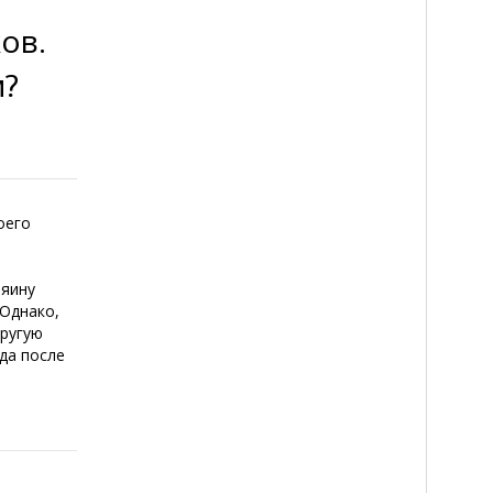
ов.
м?
оего
зяину
 Однако,
другую
да после