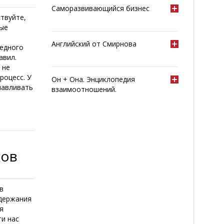
Саморазвивающийся бизнес
твуйте,
ные
Английский от Смирнова
редного
авил.
 не
роцесс. У
Он + Она. Энциклопедия
навливать
взаимоотношений.
ков
в
ддержания
я
ти нас