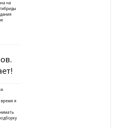
ана на
 гибриды
здания
не
ов.
ет!
а.
 время я
инимать
подборку