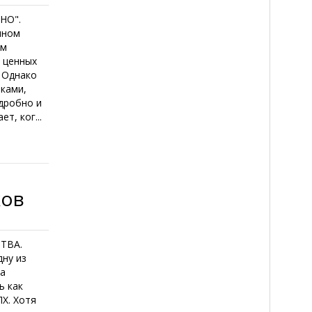
"НО".
чном
ом
х ценных
. Однако
тками,
дробно и
т, ког...
ков
ТВА.
дну из
ла
ь как
Х. Хотя