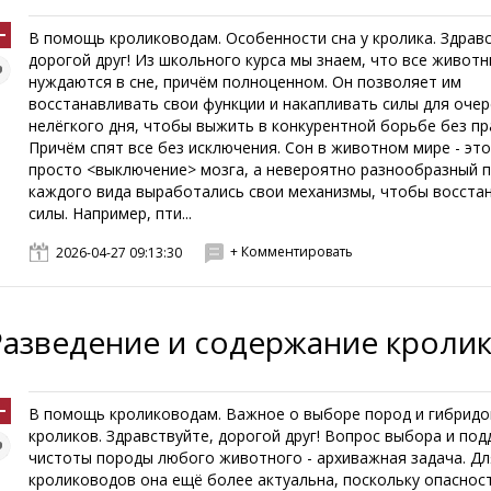
В помощь кролиководам. Особенности сна у кролика. Здравс
дорогой друг! Из школьного курса мы знаем, что все живот
нуждаются в сне, причём полноценном. Он позволяет им
восстанавливать свои функции и накапливать силы для оче
нелёгкого дня, чтобы выжить в конкурентной борьбе без пр
Причём спят все без исключения. Сон в животном мире - это
просто <выключение> мозга, а невероятно разнообразный п
каждого вида выработались свои механизмы, чтобы восста
силы. Например, пти...
+ Комментировать
2026-04-27 09:13:30
Разведение и содержание кроли
В помощь кролиководам. Важное о выборе пород и гибридо
кроликов. Здравствуйте, дорогой друг! Вопрос выбора и по
чистоты породы любого животного - архиважная задача. Дл
кролиководов она ещё более актуальна, поскольку опаснос