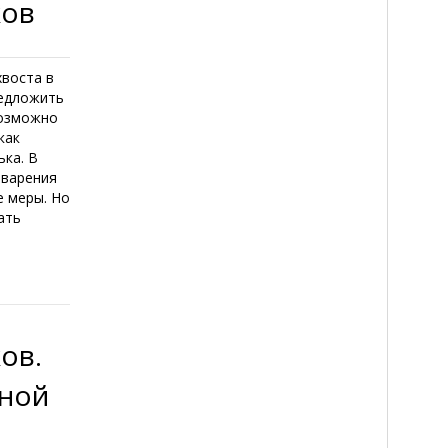
ков
воста в
редложить
Возможно
как
ька. В
еварения
е меры. Но
ать
ов.
нной