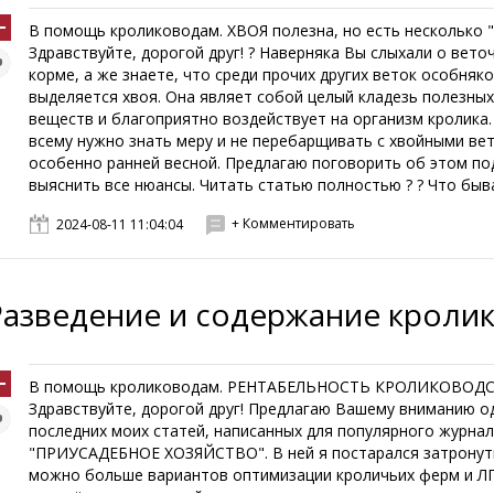
В помощь кролиководам. ХВОЯ полезна, но есть несколько 
Здравствуйте, дорогой друг! ? Наверняка Вы слыхали о вето
корме, а же знаете, что среди прочих других веток особняк
выделяется хвоя. Она являет собой целый кладезь полезны
веществ и благоприятно воздействует на организм кролика
всему нужно знать меру и не перебарщивать с хвойными ве
особенно ранней весной. Предлагаю поговорить об этом по
выяснить все нюансы. Читать статью полностью ? ? Что бывае
+ Комментировать
2024-08-11 11:04:04
Разведение и содержание кроли
В помощь кролиководам. РЕНТАБЕЛЬНОСТЬ КРОЛИКОВОДС
Здравствуйте, дорогой друг! Предлагаю Вашему вниманию о
последних моих статей, написанных для популярного журна
"ПРИУСАДЕБНОЕ ХОЗЯЙСТВО". В ней я постарался затронут
можно больше вариантов оптимизации кроличьих ферм и ЛП