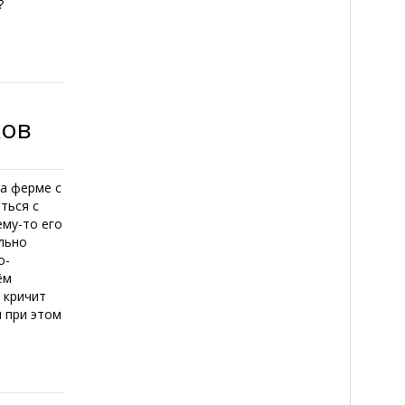
?
ков
а ферме с
ться с
му-то его
ельно
о-
ём
 кричит
м при этом