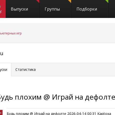
и
Выпуски
Группы
Подборки
y
пьютерных игр
ru
уски
Статистика
Будь плохим @ Играй на дефолт
Будь плохим @ Играй на дефолте 2026-04-14 00:31 Kaptoxa