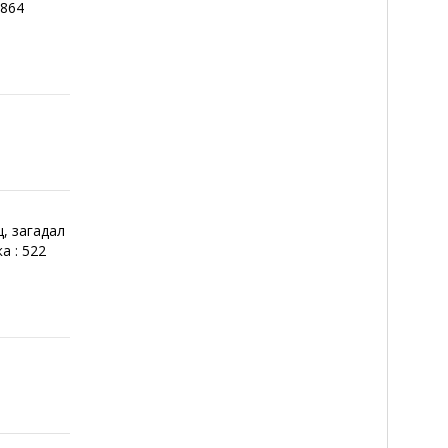
7864
е
, загадал
а : 522