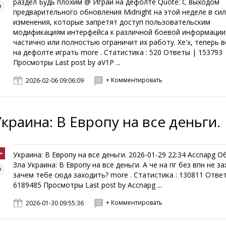
раздел Будь плохим @ Играй на дефолте Quote: С выходом
предварительного обновления Midnight на этой неделе в сил
изменения, которые запретят доступ пользовательским
модификациям интерфейса к различной боевой информации
частично или полностью ограничит их работу. Хе'х, теперь 
на дефолте играть more . Статистика : 520 Ответы | 153793
Просмотры Last post by aV1P ...
+ Комментировать
2026-02-06 09:06:09
Украина: В Европу на все деньги.
Украина: В Европу на все деньги. 2026-01-29 22:34 Accnapg 
Зла Украина: В Европу на все деньги. А че на пг без впн не за
зачем тебе сюда заходить? more . Статистика : 130811 Отве
6189485 Просмотры Last post by Accnapg ...
+ Комментировать
2026-01-30 09:55:36