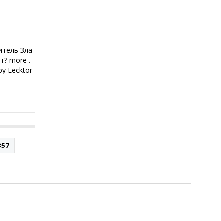
битель Зла
т? more .
y Lecktor
357