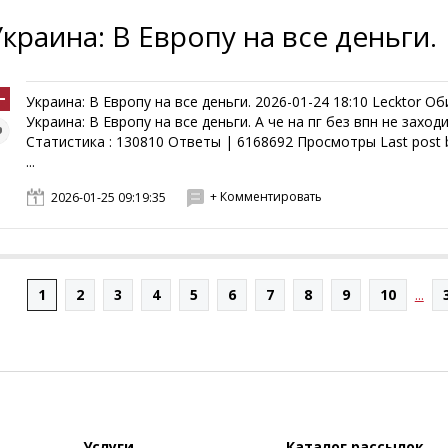
Украина: В Европу на все деньги.
Украина: В Европу на все деньги. 2026-01-24 18:10 Lecktor О
Украина: В Европу на все деньги. А че на пг без впн не заходи
Статистика : 130810 Ответы | 6168692 Просмотры Last post b
...
+ Комментировать
2026-01-25 09:19:35
1
2
3
4
5
6
7
8
9
10
...
Услуги
Каталог рассылок