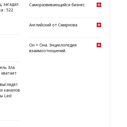
, загадал
Саморазвивающийся бизнес
а : 522
Английский от Смирнова
Он + Она. Энциклопедия
взаимоотношений.
тель Зла
е хватает
 выглядят
ых каналов
ы Last