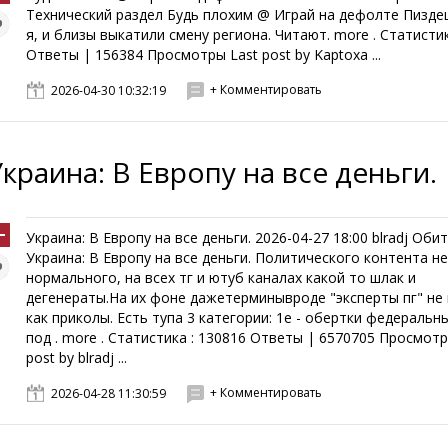
Технический раздел Будь плохим @ Играй на дефолте Пиздец
я, и близы выкатили смену региона. Читают. more . Статистик
Ответы | 156384 Просмотры Last post by Kaptoxa ...
+ Комментировать
2026-04-30 10:32:19
Украина: В Европу на все деньги.
Украина: В Европу на все деньги. 2026-04-27 18:00 blradj Оби
Украина: В Европу на все деньги. Политического контента н
нормального, на всех тг и ютуб каналах какой то шлак и
дегенераты.На их фоне дажетерминывроде "эксперты пг" не
как приколы. Есть тупа 3 категории: 1е - обертки федеральн
под . more . Статистика : 130816 Ответы | 6570705 Просмотр
post by blradj ...
+ Комментировать
2026-04-28 11:30:59