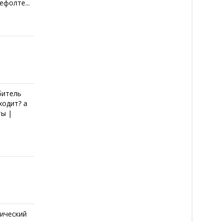
ефолте...
Обитель
ходит? а
ты |
е
нический