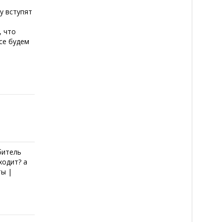
у вступят
, что
все будем
Обитель
ходит? а
ты |