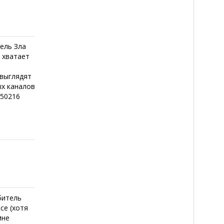
тель Зла
е хватает
 выглядят
ых каналов
550216
Обитель
ксе (хотя
мне