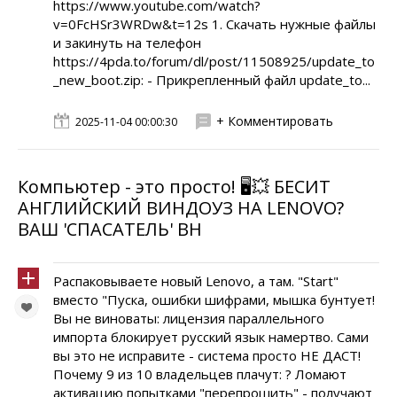
https://www.youtube.com/watch?
v=0FcHSr3WRDw&t=12s 1. Скачать нужные файлы
и закинуть на телефон
https://4pda.to/forum/dl/post/11508925/update_to
_new_boot.zip: - Прикрепленный файл update_to...
+ Комментировать
2025-11-04 00:00:30
Компьютер - это просто! 🖥️💥 БЕСИТ
АНГЛИЙСКИЙ ВИНДОУЗ НА LENOVO?
ВАШ 'СПАСАТЕЛЬ' ВН
Распаковываете новый Lenovo, а там. "Start"
вместо "Пуска, ошибки шифрами, мышка бунтует!
Вы не виноваты: лицензия параллельного
импорта блокирует русский язык намертво. Сами
вы это не исправите - система просто НЕ ДАСТ!
Почему 9 из 10 владельцев плачут: ? Ломают
активацию попытками "перепрошить" - получают