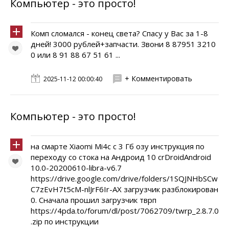
Компьютер - это просто!
Комп сломался - конец света? Спасу у Вас за 1-8
дней! 3000 рублей+запчасти. Звони 8 87951 3210
0 или 8 91 88 67 51 61 ...
+ Комментировать
2025-11-12 00:00:40
Компьютер - это просто!
на смарте Xiaomi Mi4c с 3 Гб озу инструкция по
переходу со стока на Андроид 10 crDroidAndroid
10.0-20200610-libra-v6.7
https://drive.google.com/drive/folders/1SQJNHbSCw
C7zEvH7t5cM-nlJrF6Ir-AX загрузчик разблокирован
0. Сначала прошил загрузчик тврп
https://4pda.to/forum/dl/post/7062709/twrp_2.8.7.0
.zip по инструкции