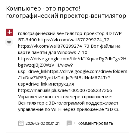
Компьютер - это просто!
голографический проектор-вентилятор
голографический вентилятор-проектор 3D IWP
BT-3400 https://vk.com/wall870299274_72
https://vk.com/wall870299274_73 Вот файлы на
карте памяти для Windows 7-10
https://drive.google.com/file/d/1XquacRg7dhCgs2H
bgtwzqJBj2XWzV_II/view?
usp=drive_linkhttps://drive.google.com/drive/folders
/1xDuvZkPFRyqUzDdLJuPr5IBUNoM674Tc?
usp=drive_link инструкция
https://manuals.plus/ae/1005007068237266
Управление контентом через приложение:
Вентилятор с 3D-голограммой поддерживает
управление по Wi-Fi через приложение "3D Ci...
+ Комментировать
2026-03-02 00:01:21