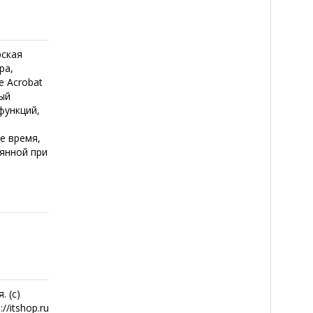
рская
ра,
e Acrobat
ный
функций,
е время,
янной при
. (с)
//itshop.ru