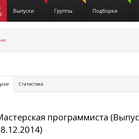
и
Выпуски
Группы
Подборки
y
ние
уски
Статистика
Мастерская программиста (Выпус
8.12.2014)