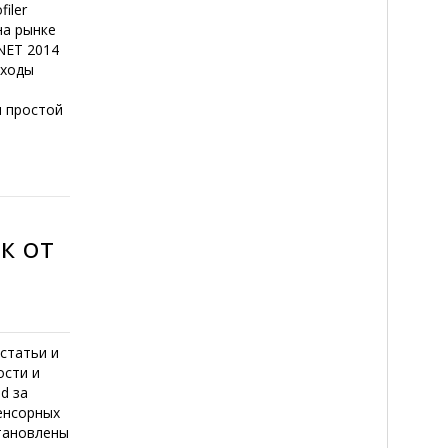
filer
на рынке
.NET 2014
сходы
и простой
к от
статьи и
ости и
d за
енсорных
становлены