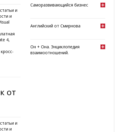
Саморазвивающийся бизнес
статьи и
ости и
isual
Английский от Смирнова
платная
te 4,
Он + Она. Энциклопедия
 кросс-
взаимоотношений.
к от
статьи и
ости и