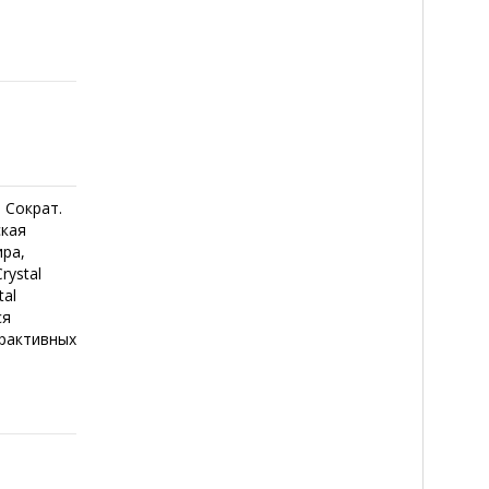
 Сократ.
ская
ира,
rystal
tal
ся
ерактивных