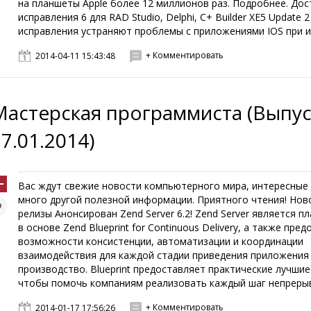
на планшеты Apple более 12 миллионов раз. Подробнее. До
исправления 6 для RAD Studio, Delphi, C+ Builder XE5 Update 2
исправления устраняют проблемы с приложениями IOS при ис
+ Комментировать
2014-04-11 15:43:48
Мастерская программиста (Выпус
7.01.2014)
Вас ждут свежие новости компьютерного мира, интересные 
много другой полезной информации. Приятного чтения! Нов
релизы Анонсирован Zend Server 6.2! Zend Server является 
в основе Zend Blueprint for Continuous Delivery, а также пре
возможности консистенции, автоматизации и координации
взаимодействия для каждой стадии приведения приложения 
производство. Blueprint предоставляет практические лучшие
чтобы помочь компаниям реализовать каждый шаг непрерывн
+ Комментировать
2014-01-17 17:56:26