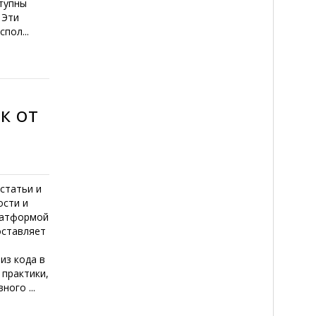
ступны
 Эти
пол...
к от
статьи и
ости и
платформой
доставляет
из кода в
 практики,
ого ...