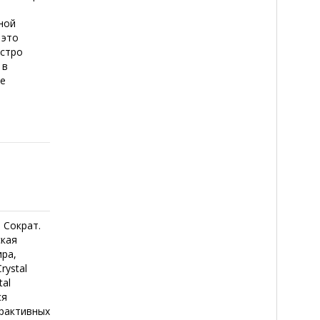
ной
 это
ыстро
 в
те
 Сократ.
ская
ира,
rystal
tal
ся
ерактивных