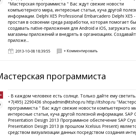
"Мастерская программиста " Вас ждут свежие новости
компьютерного мира, интересные статьи, куча другой полез
информации. Delphi XE5 Professional Embarcadero Delphi XE5 -
простая в освоении среда разработки, которая помогает б
создавать native-приложения для Android и iOS, загружать их
магазины приложений и внедрять в организациях. Создавай
приложе...
+ Комментировать
2013-10-08 18:39:55
Мастерская программиста
- В каждом человеке есть солнце. Только дайте ему светить.
+7(495) 2290436 shopadmin@itshop.ru http://itshop.ru "Мастер
программиста " Вас ждут свежие новости компьютерного м
интересные статьи, куча другой полезной информации. SAP C
Presentation Design 2013 Программное обеспечение SAP Crys
Presentation Design 2013 (в прошлом Xcelsius Present) являет
средством визуализации данных посредством создания инт