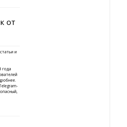
к от
статьи и
3 года
ователей
дробнее.
Telegram-
опасный,