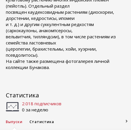
(пейотль). Отдельный раздел
посвящен каудексовидным растениям (диоскореи,
дорстении, кедростисы, ипомеи
и т. д.) и другим суккулентным редкостям
(саркокаулоны, анакомпсеросы,
вельвитчия, тилляндсии), в том числе растениям из
семейства ластовневых
(церопегии, брахистельмы, хойи, хуэрнии,
псевдолитосы).
На сайте также размещена фотогалерея личной
коллекции Бунакова.
Статистика
2.018 подписчиков
0 за неделю
Выпуски
Статистика