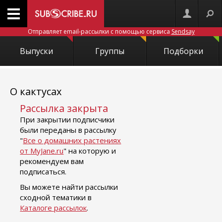
Отправляет email-рассылки с помощью сервиса
Sendsay
Выпуски
Группы
Подборки
О кактусах
Рассылка закрыта
При закрытии подписчики
были переданы в рассылку
"
Все о домашних растениях
от MyJane.ru
" на которую и
рекомендуем вам
подписаться.
Вы можете найти рассылки
сходной тематики в
Каталоге рассылок
.