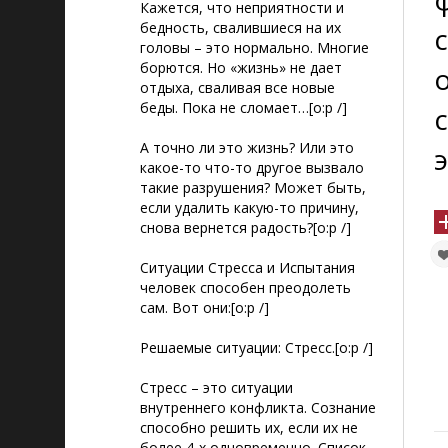
Кажется, что неприятности и
бедность, свалившиеся на их
головы – это нормально. Многие
борются. Но «жизнь» не дает
отдыха, сваливая все новые
беды. Пока не сломает…[o:p /]
А точно ли это жизнь? Или это
какое-то что-то другое вызвало
такие разрушения? Может быть,
если удалить какую-то причину,
снова вернется радость?[o:p /]
Ситуации Стресса и Испытания
человек способен преодолеть
сам. Вот они:[o:p /]
Решаемые ситуации: Стресс.[o:p /]
Стресс – это ситуации
внутреннего конфликта. Сознание
способно решить их, если их не
более 4-х одновременно. Список