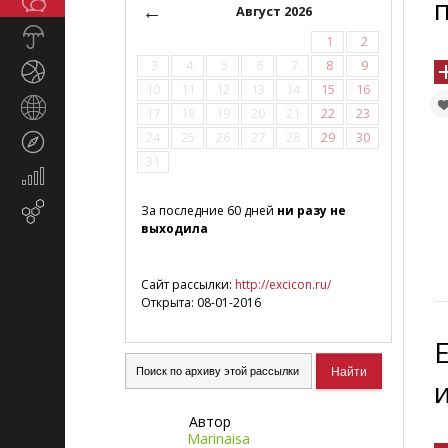
Общество
СМИ
←
Август 2026
Прогноз
1
2
погоды
3
4
5
6
7
8
9
Спорт
10
11
12
13
14
15
16
Страны
17
18
19
20
21
22
23
и
24
25
26
27
28
29
30
Туризм
регионы
31
Экономика
и
Email-
За последние 60 дней
ни разу не
финансы
выходила
маркетинг
Сайт рассылки:
http://excicon.ru/
Открыта: 08-01-2016
Автор
Marinaisa