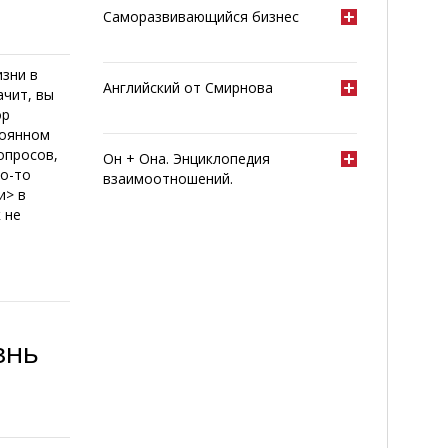
Саморазвивающийся бизнес
изни в
Английский от Смирнова
ачит, вы
ор
тоянном
опросов,
Он + Она. Энциклопедия
то-то
взаимоотношений.
и> в
 не
знь