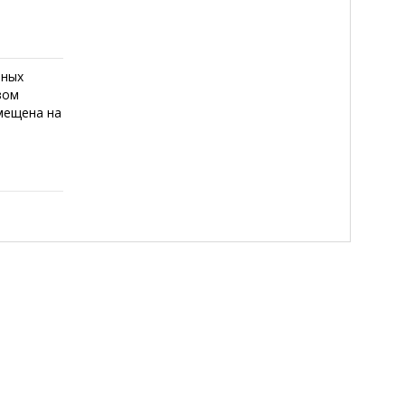
тных
зом
мещена на