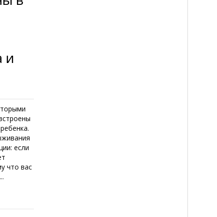
 и
которыми
 встроены
ребенка.
выживания
ции: если
ет
у что вас
..