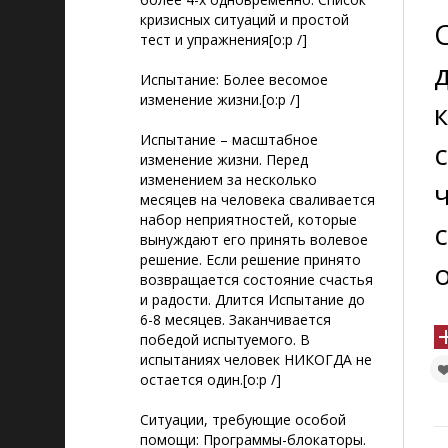
кризисных ситуаций и простой
тест и упражнения[o:p /]
Испытание: Более весомое
изменение жизни.[o:p /]
Испытание – масштабное
изменение жизни. Перед
изменением за несколько
месяцев на человека сваливается
набор неприятностей, которые
вынуждают его принять волевое
решение. Если решение принято
о
возвращается состояние счастья
и радости. Длится Испытание до
6-8 месяцев. Заканчивается
победой испытуемого. В
испытаниях человек НИКОГДА не
остается один.[o:p /]
Ситуации, требующие особой
помощи: Программы-блокаторы.