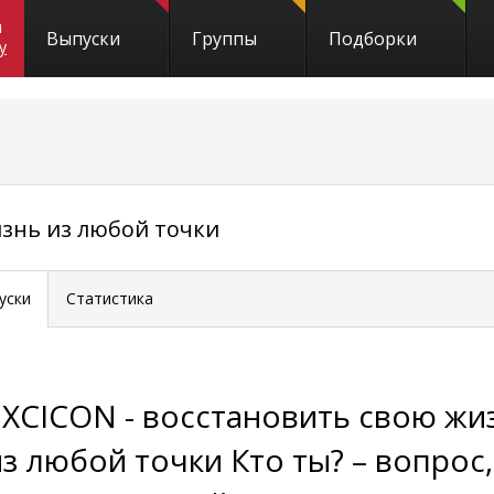
и
Выпуски
Группы
Подборки
y
изнь из любой точки
уски
Статистика
EXCICON - восстановить свою жи
из любой точки Кто ты? – вопрос,