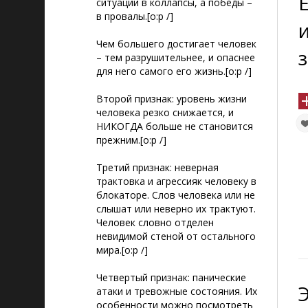
ситуации в коллапсы, а победы –
в провалы.[o:p /]
Чем большего достигает человек
– тем разрушительнее, и опаснее
для него самого его жизнь.[o:p /]
Второй признак: уровень жизни
человека резко снижается, и
НИКОГДА больше не становится
прежним.[o:p /]
Третий признак: неверная
трактовка и агрессияк человеку в
блокаторе. Слов человека или не
слышат или неверно их трактуют.
Человек словно отделен
невидимой стеной от остального
мира.[o:p /]
Четвертый признак: панические
атаки и тревожные состояния. Их
особенности можно посмотреть