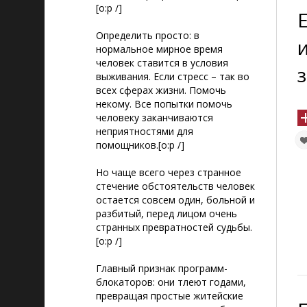
[o:p /]
Определить просто: в
нормальное мирное время
человек ставится в условия
выживания. Если стресс – так во
всех сферах жизни. Помочь
некому. Все попытки помочь
человеку заканчиваются
неприятностями для
помощников.[o:p /]
Но чаще всего через странное
стечение обстоятельств человек
остается совсем один, больной и
разбитый, перед лицом очень
странных превратностей судьбы.
[o:p /]
Главный признак программ-
блокаторов: они тлеют годами,
превращая простые житейские