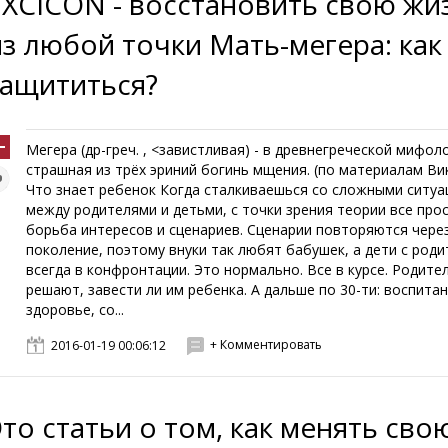
EXCICON - восстановить свою жи
из любой точки Мать-мегера: как
защититься?
Мегера (др-греч. , <завистливая) - в древнегреческой мифол
страшная из трёх эриний богинь мщения. (по материалам Ви
Что знает ребенок Когда сталкиваешься со сложными ситу
между родителями и детьми, с точки зрения теории все прос
борьба интересов и сценариев. Сценарии повторяются чере
поколение, поэтому внуки так любят бабушек, а дети с род
всегда в конфронтации. Это нормально. Все в курсе. Родите
решают, завести ли им ребенка. А дальше по 30-ти: воспитан
здоровье, со...
+ Комментировать
2016-01-19 00:06:12
Это статьи о том, как менять сво