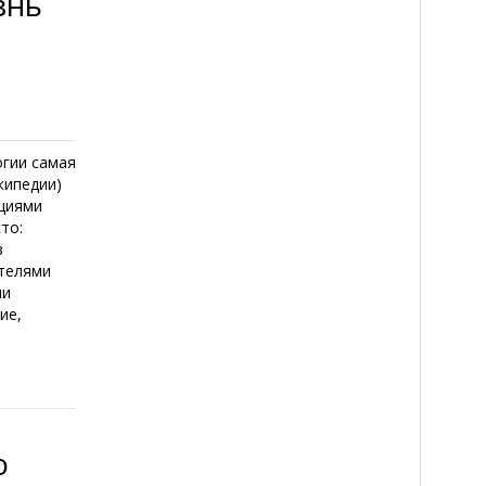
знь
огии самая
кипедии)
ациями
то:
з
ителями
ли
ие,
ю