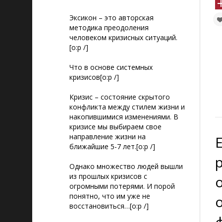
Эксикон – это авторская
методика преодоления
человеком кризисных ситуаций.
[o:p /]
Что в основе системных
кризисов[o:p /]
Кризис – состояние скрытого
конфликта между стилем жизни и
накопившимися изменениями. В
кризисе мы выбираем свое
направление жизни на
ближайшие 5-7 лет.[o:p /]
Однако множество людей вышли
из прошлых кризисов с
огромными потерями. И порой
понятно, что им уже не
восстановиться…[o:p /]