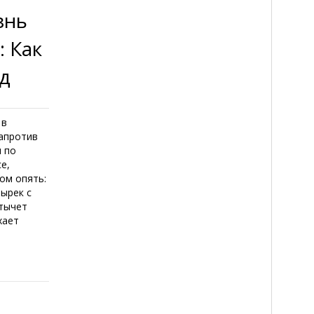
знь
 Как
д
 в
напротив
я по
е,
ом опять:
зырек с
 тычет
хает