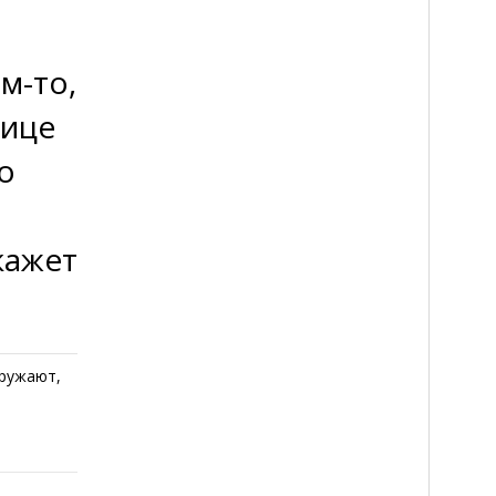
м-то,
нице
о
кажет
кружают,