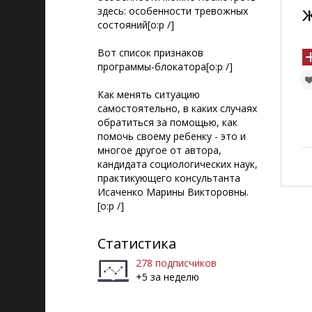
здесь: особенности тревожных
состояний[o:p /]
Вот список признаков
программы-блокатора[o:p /]
Как менять ситуацию
самостоятельно, в каких случаях
обратиться за помощью, как
помочь своему ребенку - это и
многое другое от автора,
кандидата социологических наук,
практикующего консультанта
Исаченко Марины Викторовны.
[o:p /]
Статистика
278 подписчиков
+5 за неделю