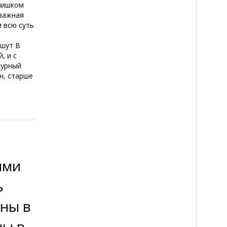
слишком
 важная
 всю суть
ишут В
, и с
бурный
н, старше
ыми
ь
ны в
ны в