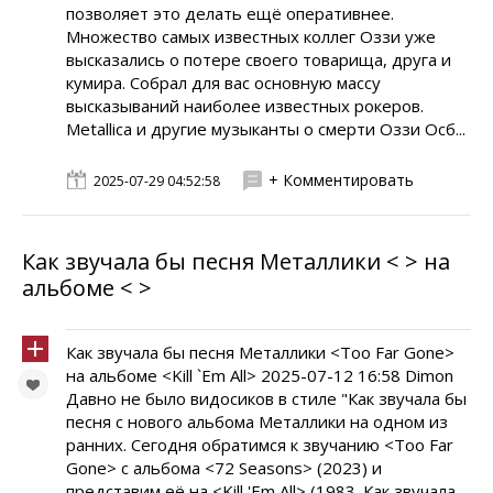
позволяет это делать ещё оперативнее.
Множество самых известных коллег Оззи уже
высказались о потере своего товарища, друга и
кумира. Собрал для вас основную массу
высказываний наиболее известных рокеров.
Metallica и другие музыканты о смерти Оззи Осб...
+ Комментировать
2025-07-29 04:52:58
Как звучала бы песня Металлики < > на
альбоме < >
Как звучала бы песня Металлики <Too Far Gone>
на альбоме <Kill `Em All> 2025-07-12 16:58 Dimon
Давно не было видосиков в стиле "Как звучала бы
песня с нового альбома Металлики на одном из
ранних. Сегодня обратимся к звучанию <Too Far
Gone> с альбома <72 Seasons> (2023) и
представим её на <Kill 'Em All> (1983. Как звучала