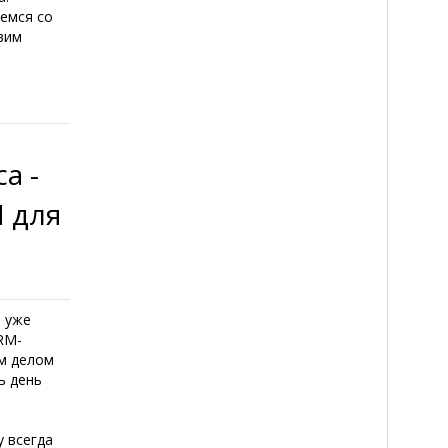
аемся со
овим
а -
 для
я уже
RM-
ым делом
ь день
 всегда