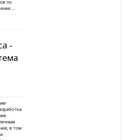
нов по
ния ...
а -
тема
шим
разработка
ние
зличным
ния, в том
м.