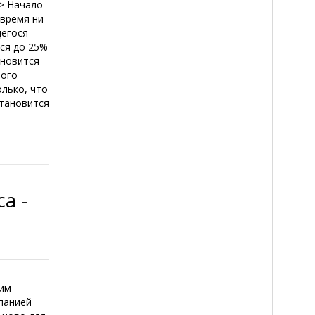
> Начало
 время ни
щегося
ся до 25%
ановится
лого
олько, что
становится
а -
шим
панией