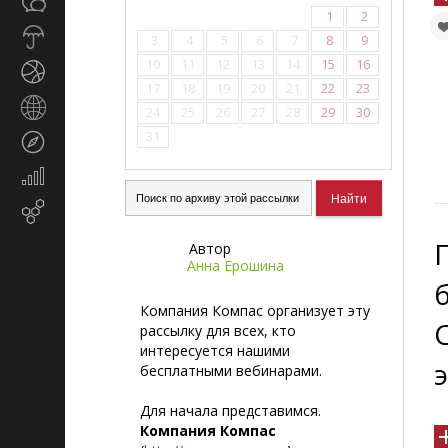
Общество
СМИ
1
2
Прогноз
3
4
5
6
7
8
9
погоды
10
11
12
13
14
15
16
Спорт
17
18
19
20
21
22
23
Страны
24
25
26
27
28
29
30
и
31
Туризм
регионы
Экономика
и
Email-
финансы
маркетинг
Автор
Анна Ерошина
Компания Компас организует эту
рассылку для всех, кто
интересуется нашими
бесплатными вебинарами.
Для начала представимся.
Компания Компас