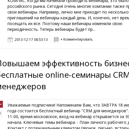
КОМПАС. Когда мы начинали проводить вебинары, это было
российского рынка. Сегодня очень многие компании также 
свои вебинары. Например, лично мне приходит по несколько
приглашений на вебинары каждый день. И, конечно, нет вре
посещать их все. Поэтому наши вебинары изменили свою
периодичность. Теперь вебинары будет пр...
+ Комментировать
2013-12-17 08:53:13
Повышаем эффективность бизнес
бесплатные online-семинары CRM
менеджеров
Уважаемые подписчики! Напоминаем Вам, что ЗАВТРА 18 ию
года состоится бесплатный вебинар "CRM для менеджеров".
11-00, время московское, вход на вебинар открывается за 3
начала. Ключевые темы вебинара: - План личного рабочего дн
Контакт с потенциальным клиентом (звонок, письмо, встреча