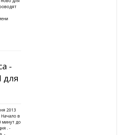
 ново для
проводят
мени
а -
 для
ня 2013
 Начало в
0 минут до
я . -
. -