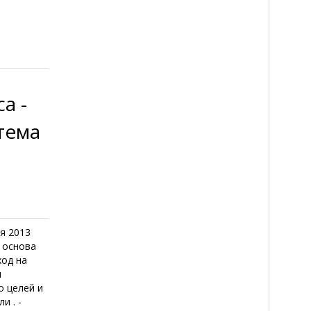
а -
тема
я 2013
 основа
ход на
ы
о целей и
и . -