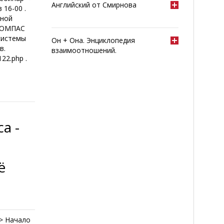
Английский от Смирнова
 16-00 .
тной
 КОМПАС
системы
Он + Она. Энциклопедия
в.
взаимоотношений.
22.php .
а -
ё
> Начало