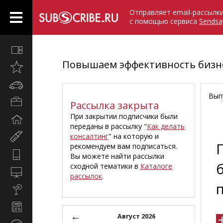
Отправляет email-рассылк
с помощью сервиса
Sendsa
Все
вместе
Повышаем эффективность бизне
Открыто
недавно
Автомобили
Вып
Бизнес
Рассылка закрыта
и
При закрытии подписчики были
Дом
карьера
переданы в рассылку "
Как делать
и
консалтинг
" на которую и
Мир
семья
рекомендуем вам подписаться.
женщины
Hi-
Вы можете найти рассылки
Tech
сходной тематики в
Каталоге
Компьютеры
рассылок
.
и
Культура,
интернет
стиль
Новости
жизни
←
и
Август 2026