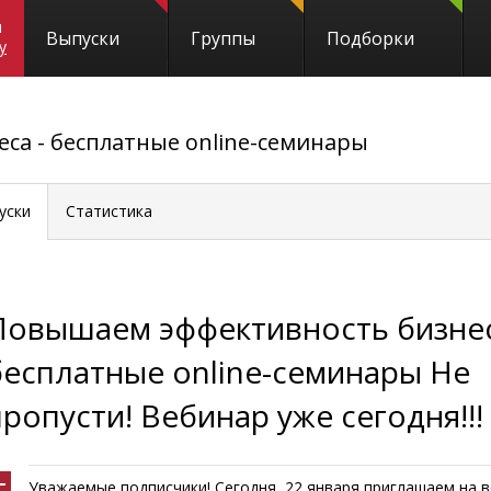
и
Выпуски
Группы
Подборки
y
са - бесплатные online-семинары
уски
Статистика
Повышаем эффективность бизнес
бесплатные online-семинары Не
пропусти! Вебинар уже сегодня!!!
Уважаемые подписчики! Сегодня, 22 января приглашаем на в