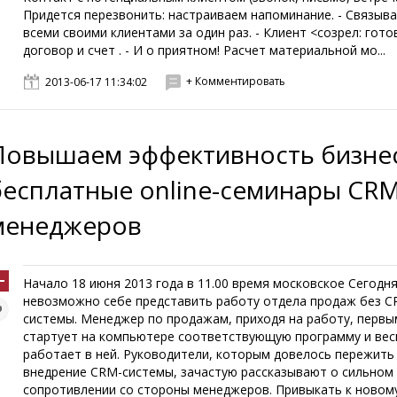
Придется перезвонить: настраиваем напоминание. - Связыв
всеми своими клиентами за один раз. - Клиент <созрел: гот
договор и счет . - И о приятном! Расчет материальной мо...
+ Комментировать
2013-06-17 11:34:02
Повышаем эффективность бизнес
бесплатные online-семинары CRM
менеджеров
Начало 18 июня 2013 года в 11.00 время московское Сегодн
невозможно себе представить работу отдела продаж без C
системы. Менеджер по продажам, приходя на работу, перв
стартует на компьютере соответствующую программу и вес
работает в ней. Руководители, которым довелось пережить
внедрение CRM-системы, зачастую рассказывают о сильном
сопротивлении со стороны менеджеров. Привыкать к новому