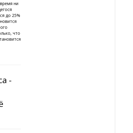
 время ни
щегося
ся до 25%
ановится
лого
олько, что
становится
а -
ё