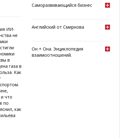
Саморазвивающийся бизнес
Английский от Смирнова
ния ИИ-
нства не
мики
стигли
Он + Она. Энциклопедия
ономики
взаимоотношений.
квы в
ена газа в
ольза. Как
*
 спортом.
ине,
 и что
е по
яснил, как
сильева