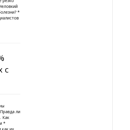
е резко
Неловкий
болезни? *
циалистов
7%
х с
сны
 Правда ли
. Как
и *
 как их