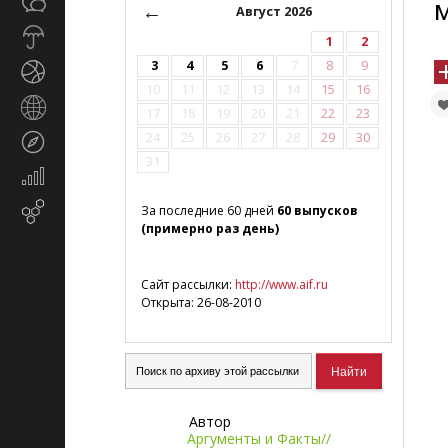
Общество
СМИ
←
Август 2026
Прогноз
1
2
погоды
3
4
5
6
7
8
9
Спорт
10
11
12
13
14
15
16
Страны
17
18
19
20
21
22
23
и
24
25
26
27
28
29
30
Туризм
регионы
31
Экономика
и
Email-
За последние 60 дней
60 выпусков
финансы
(примерно раз день)
маркетинг
Сайт рассылки:
http://www.aif.ru
Открыта: 26-08-2010
Автор
Аргументы и Факты//