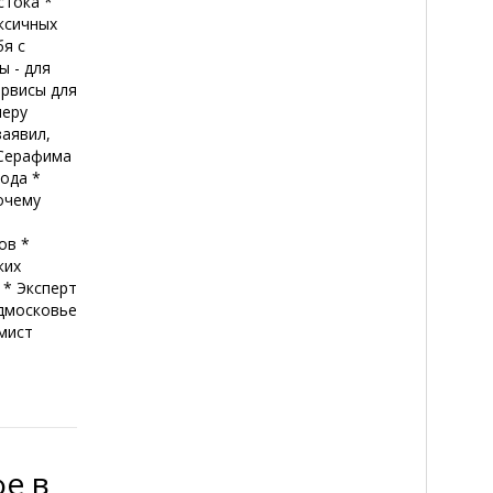
стока *
ксичных
бя с
ы - для
ервисы для
меру
аявил,
 Серафима
года *
Почему
.
ов *
ких
 * Эксперт
дмосковье
мист
фе в