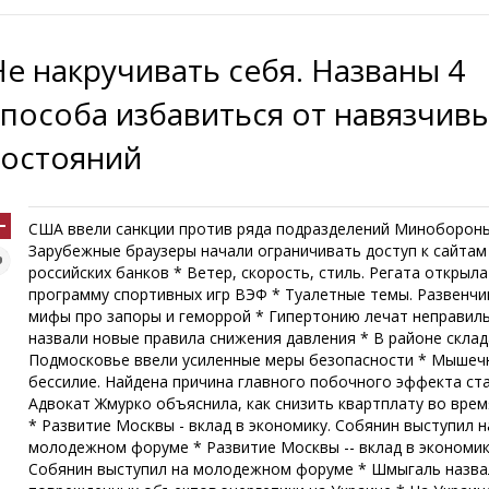
Не накручивать себя. Названы 4
способа избавиться от навязчив
состояний
США ввели санкции против ряда подразделений Минобороны
Зарубежные браузеры начали ограничивать доступ к сайтам
российских банков * Ветер, скорость, стиль. Регата открыла
программу спортивных игр ВЭФ * Туалетные темы. Развенчи
мифы про запоры и геморрой * Гипертонию лечат неправиль
назвали новые правила снижения давления * В районе склад
Подмосковье ввели усиленные меры безопасности * Мышеч
бессилие. Найдена причина главного побочного эффекта ст
Адвокат Жмурко объяснила, как снизить квартплату во вре
* Развитие Москвы - вклад в экономику. Собянин выступил н
молодежном форуме * Развитие Москвы -- вклад в экономик
Собянин выступил на молодежном форуме * Шмыгаль назва