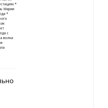
естициях *
нь Марии
ода *
кого
как
ает
ода с
ла волна
ые
ила
льно