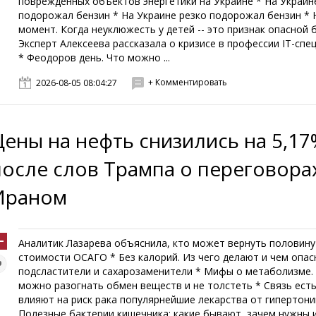
поврежденных объектов энергетики на Украине * На Украин
подорожал бензин * На Украине резко подорожал бензин * 
момент. Когда неуклюжесть у детей -- это признак опасной 
Эксперт Алексеева рассказала о кризисе в профессии IT-спе
* Феодоров день. Что можно ...
+ Комментировать
2026-08-05 08:04:27
Цены на нефть снизились на 5,1
после слов Трампа о переговора
Ираном
Аналитик Лазарева объяснила, кто может вернуть половину
стоимости ОСАГО * Без калорий. Из чего делают и чем опа
подсластители и сахарозаменители * Мифы о метаболизме.
можно разогнать обмен веществ и не толстеть * Связь есть
влияют на риск рака популярнейшие лекарства от гипертони
Полезные бактерии кишечника: какие бывают, зачем нужны и