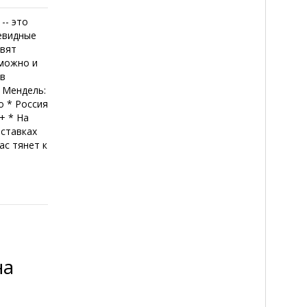
-- это
евидные
овят
 можно и
ов
* Мендель:
о * Россия
+ * На
оставках
ас тянет к
на