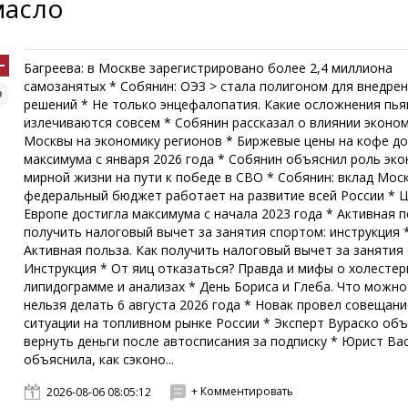
масло
Багреева: в Москве зарегистрировано более 2,4 миллиона
самозанятых * Собянин: ОЭЗ > стала полигоном для внедре
решений * Не только энцефалопатия. Какие осложнения пья
излечиваются совсем * Собянин рассказал о влиянии эконо
Москвы на экономику регионов * Биржевые цены на кофе до
максимума с января 2026 года * Собянин объяснил роль эк
мирной жизни на пути к победе в СВО * Собянин: вклад Мос
федеральный бюджет работает на развитие всей России * Ц
Европе достигла максимума с начала 2023 года * Активная п
получить налоговый вычет за занятия спортом: инструкция 
Активная польза. Как получить налоговый вычет за занятия
Инструкция * От яиц отказаться? Правда и мифы о холестер
липидограмме и анализах * День Бориса и Глеба. Что можно
нельзя делать 6 августа 2026 года * Новак провел совещани
ситуации на топливном рынке России * Эксперт Вураско объ
вернуть деньги после автосписания за подписку * Юрист Ва
объяснила, как сэконо...
+ Комментировать
2026-08-06 08:05:12