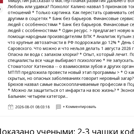
Мишустин рассказал о мастер-планах развития Дальнего Во
Любовь или удавка? Психолог Калино назвал 5 признаков то
отношений * Только картинка. Как перестать сравнивать се
другими в соцсетях * Банк без барьеров. Финансовые сервис
людей с особенностями * Банк без барьеров. Финансовые с
людей с особенностями * Один ресурс. > предлагает новую 
помощи народным производителям ВПК * Аналитик Кутьин з
что крупные автозапчасти в РФ подорожали до 12% * День
Саровского. Что можно и что нельзя делать 1 августа 2026 
Опасна ли вода с запахом хлорки? * Опыт, который лечит. 
специалисты все чаще выбирают психологию * Не запускать
Стоматолог Катенова -- о взаимосвязи зубов и других орган
МТПП предложила провести новый этап программы > * О ка
скрытых, но опасных заболеваниях говорит неровный загар?
Брюхов назвал самые высокооплачиваемые профессии в По
* Можно ли защититься от инфаркта на всю жизнь? * Эконо
Балынин: четырем категори...
+ Комментировать
2026-08-01 08:03:18
Доказано учеными: 2-3 чашки ко