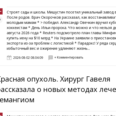
Строят сады и школы. Мишустин посетил уникальный завод 
После родов. Врач Окорочков рассказал, как восстанавлива
молодым мамам * > победил. Александр Овечкин вручил ку
хоккеистам * День Ильи-пророка. Что можно и что нельзя д
августа 2026 года * Reuters подсмотрело план главы Минф
купить иену на $10 млрд * На Украине заявили о приостанов
экспорта из-за проблем с логистикой * Парадокс! У ряда се
избыточный вес и ожирение удлиняют жизнь...
+ Комментировать
2026-08-02 08:04:09
Красная опухоль. Хирург Гавеля
рассказала о новых методах леч
гемангиом