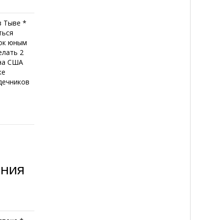
в Тыве *
ться
бок юным
елать 2
ина США
ке
рдечников
ения