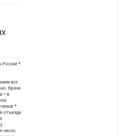
ых
 России *
ваем все
но. Врачи
а > в
ное
атинов *
мя отъезда
а
у.
л число