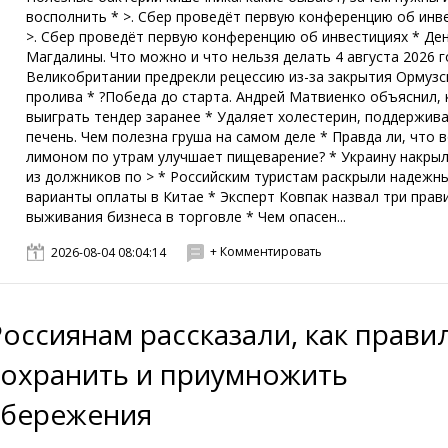
восполнить * >. Сбер проведёт первую конференцию об инв
>. Сбер проведёт первую конференцию об инвестициях * Де
Магдалины. Что можно и что нельзя делать 4 августа 2026 г
Великобритании предрекли рецессию из-за закрытия Ормузс
пролива * ?Победа до старта. Андрей Матвиенко объяснил, 
выиграть тендер заранее * Удаляет холестерин, поддержив
печень. Чем полезна груша на самом деле * Правда ли, что в
лимоном по утрам улучшает пищеварение? * Украину накры
из должников по > * Российским туристам раскрыли надежн
варианты оплаты в Китае * Эксперт Ковпак назвал три прав
выживания бизнеса в торговле * Чем опасен...
+ Комментировать
2026-08-04 08:04:14
Россиянам рассказали, как прави
сохранить и приумножить
сбережения