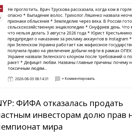
Не проглотить. Врач Трускова рассказала, когда ком в горле 
опасно * Выпадение волос. Трихолог Ляшенко назвала неоч
признаки облысения * Земледелие через века. В России гот
сельскохозяйственную энциклопедию * Онуфриев день. Что
что нельзя делать 3 августа 2026 года * Юрист Крестьянин
предупредил о наказании за рекламу аккаунтов в Instagram 
при Зеленском Украина работает как мафиозное государств
получила право на увеличение добычи нефти в рамках ОПЕК
Украине назвали Зеленского клоуном после требований о п
ракет * Дефицит любви. Названы главные причины: почему н
токсичным людям...
+ Комментировать
2026-08-03 08:14:31
NYP: ФИФА отказалась продать
частным инвесторам долю прав 
чемпионат мира