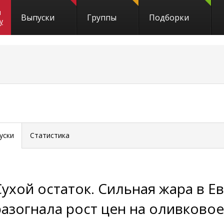
и
Выпуски
Группы
Подборки
y
уски
Статистика
Сухой остаток. Сильная жара в Е
разогнала рост цен на оливково