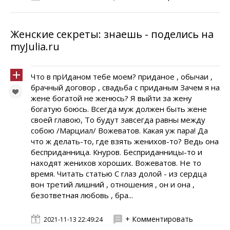
Женские секреты: знаешь - поделись на
myJulia.ru
Что в прИданом тебе моем? приданое , обычаи ,
брачный договор , свадьба с приданым Зачем я на
жене богатой не женюсь? Я выйти за жену
богатую боюсь. Всегда муж должен быть жене
своей главою, То будут завсегда равны между
собою /Марциал/ Вожеватов. Какая уж пара! Да
что ж делать-то, где взять женихов-то? Ведь она
бесприданница. Кнуров. Бесприданницы-то и
находят женихов хороших. Вожеватов. Не то
время. Читать статью С глаз долой - из сердца
вон третий лишний , отношения , он и она ,
безответная любовь , бра...
+ Комментировать
2021-11-13 22:49:24