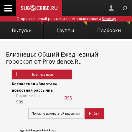
Отправляет email-рассылки с помощью сервиса
Sendsay
Выпуски
Группы
Подборки
Близнецы: Общий Ежедневный
гороскоп от Providence.Ru
Подписаться
Бесплатная «Золотая»
новостная рассылка
Подписчиков
RSS
909
hel***@c*****.ru