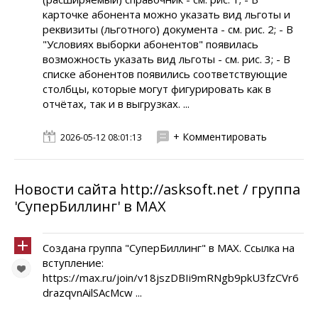
карточке абонента можно указать вид льготы и
реквизиты (льготного) документа - см. рис. 2; - В
"Условиях выборки абонентов" появилась
возможность указать вид льготы - см. рис. 3; - В
списке абонентов появились соответствующие
столбцы, которые могут фигурировать как в
отчётах, так и в выгрузках. ...
+ Комментировать
2026-05-12 08:01:13
Новости сайта http://asksoft.net / группа
'СуперБиллинг' в MAX
Создана группа "СуперБиллинг" в MAX. Ссылка на
вступление:
https://max.ru/join/v18jszDBIi9mRNgb9pkU3fzCVr6
drazqvnAilSAcMcw ...