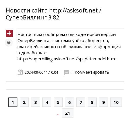
Новости сайта http://asksoft.net /
СуперБиллинг 3.82
Настоящим сообщаем о выходе новой версии
СуперБиллинга - системы учёта абонентов,
платежей, заявок на обслуживание. Информация
о доработках:
http://superbilling.asksoft.net/sp_datamodel.htm ...
+ Комментировать
2024-09-06 11:10:04
1
2
3
4
5
6
7
8
9
10
...
21