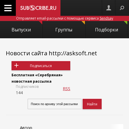
Отправляет email-рассылки с помощью сервиса
Sendsay
Выпуски
Группы
Подборки
Новости сайта http://asksoft.net
Подписаться
Бесплатная «Серебряная»
новостная рассылка
Подписчиков
RSS
144
Автор