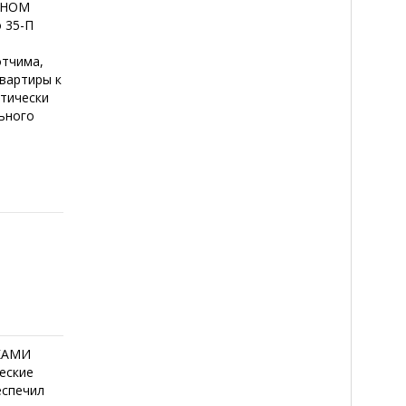
ЬНОМ
 35-П
отчима,
квартиры к
тически
льного
КАМИ
еские
еспечил