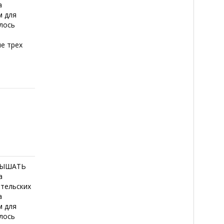
а
м для
алось
ле трех
ВЫШАТЬ
а
ательских
а
м для
алось