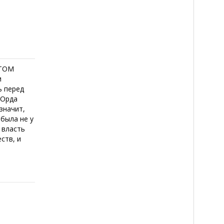
ЕТОМ
и
ь перед
 Орда
значит,
 была не у
 власть
ств, и