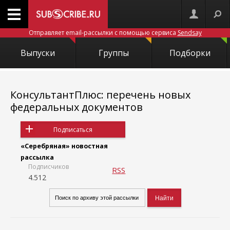
Отправляет email-рассылки с помощью сервиса
Sendsay
Выпуски
Группы
Подборки
КонсультантПлюс: перечень новых
федеральных документов
Подписаться
«Серебряная» новостная
рассылка
Подписчиков
RSS
4.512