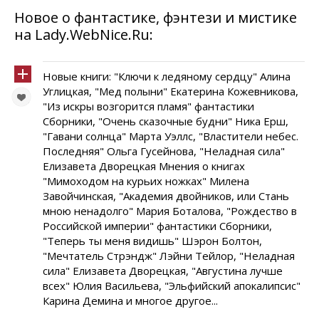
Новое о фантастике, фэнтези и мистике
на Lady.WebNice.Ru:
Новые книги: "Ключи к ледяному сердцу" Алина
Углицкая, "Мед полыни" Екатерина Кожевникова,
"Из искры возгорится пламя" фантастики
Сборники, "Очень сказочные будни" Ника Ерш,
"Гавани солнца" Марта Уэллс, "Властители небес.
Последняя" Ольга Гусейнова, "Неладная сила"
Елизавета Дворецкая Мнения о книгах
"Мимоходом на курьих ножках" Милена
Завойчинская, "Академия двойников, или Стань
мною ненадолго" Мария Боталова, "Рождество в
Российской империи" фантастики Сборники,
"Теперь ты меня видишь" Шэрон Болтон,
"Мечтатель Стрэндж" Лэйни Тейлор, "Неладная
сила" Елизавета Дворецкая, "Августина лучше
всех" Юлия Васильева, "Эльфийский апокалипсис"
Карина Демина и многое другое...