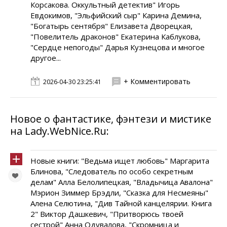
Корсакова. Оккультный детектив" Игорь
Евдокимов, "Эльфийский сыр" Карина Демина,
"Богатырь сентября" Елизавета Дворецкая,
"Повелитель драконов" Екатерина Каблукова,
"Сердце непогоды" Дарья Кузнецова и многое
другое...
+ Комментировать
2026-04-30 23:25:41
Новое о фантастике, фэнтези и мистике
на Lady.WebNice.Ru:
Новые книги: "Ведьма ищет любовь" Маргарита
Блинова, "Следователь по особо секретным
делам" Алла Белолипецкая, "Владычица Авалона"
Мэрион Зиммер Брэдли, "Сказка для Несмеяны"
Алена Селютина, "Див Тайной канцелярии. Книга
2" Виктор Дашкевич, "Притворюсь твоей
сестрой" Анна Одувалова, "Скромница и