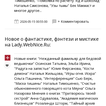
Тимошенко, "Помолвка по расчету. Яд и шоколад"
Наталья Самсонова, "Узы тьмы" Бек Макмаст и
многое другое...
+ Комментировать
2026-05-15 00:55:00
Новое о фантастике, фэнтези и мистике
на Lady.WebNice.Ru:
Новые книги: "Нежданный фамильяр для бедовой
ведьмочки" Осинская Татьяна, Эльба Ирина,
"Радуга на запястье" Юлия Фирсанова, "Кости
демона" Наталья Жильцова, "Игры огня. Искра"
Ольга Пашнина, "Интерференция" Сью Берк,
"Маска тишины" Наталья Тимошенко, "Счастье
обыкновенного говорящего кота Мяуна" Ольга
Назарова Мнения о книгах "Притворюсь твоей
сестрой" Анна Одувалова, "Академия магических
близнецов" Розалинда Шторм, "Тайный архив