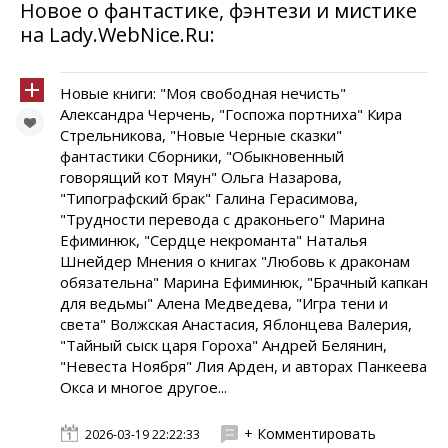
Новое о фантастике, фэнтези и мистике
на Lady.WebNice.Ru:
Новые книги: "Моя свободная нечисть"
Александра Черчень, "Госпожа портниха" Кира
Стрельникова, "Новые Черные сказки"
фантастики Сборники, "Обыкновенный
говорящий кот Мяун" Ольга Назарова,
"Типографский брак" Галина Герасимова,
"Трудности перевода с драконьего" Марина
Ефиминюк, "Сердце некроманта" Наталья
Шнейдер Мнения о книгах "Любовь к драконам
обязательна" Марина Ефиминюк, "Брачный капкан
для ведьмы" Алена Медведева, "Игра тени и
света" Волжская Анастасия, Яблонцева Валерия,
"Тайный сыск царя Гороха" Андрей Белянин,
"Невеста Ноября" Лия Арден, и авторах Панкеева
Окса и многое другое...
+ Комментировать
2026-03-19 22:22:33