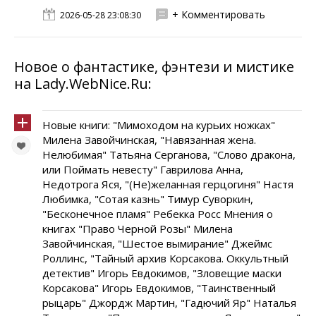
+ Комментировать
2026-05-28 23:08:30
Новое о фантастике, фэнтези и мистике
на Lady.WebNice.Ru:
Новые книги: "Мимоходом на курьих ножках"
Милена Завойчинская, "Навязанная жена.
Нелюбимая" Татьяна Серганова, "Слово дракона,
или Поймать невесту" Гаврилова Анна,
Недотрога Яся, "(Не)желанная герцогиня" Настя
Любимка, "Сотая казнь" Тимур Суворкин,
"Бесконечное пламя" Ребекка Росс Мнения о
книгах "Право Черной Розы" Милена
Завойчинская, "Шестое вымирание" Джеймс
Роллинс, "Тайный архив Корсакова. Оккультный
детектив" Игорь Евдокимов, "Зловещие маски
Корсакова" Игорь Евдокимов, "Таинственный
рыцарь" Джордж Мартин, "Гадючий Яр" Наталья