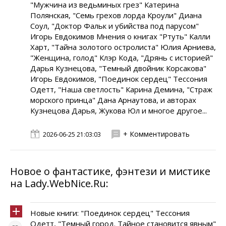
"Мужчина из ведьминых грез" Катерина
Полянская, "Семь грехов лорда Кроули" Диана
Соул, "Доктор Фальк и убийства под парусом"
Игорь Евдокимов Мнения о книгах "Ртуть" Калли
Харт, "Тайна золотого остролиста" Юлия Арниева,
"Женщина, голод" Клэр Кода, "Дрянь с историей"
Дарья Кузнецова, "Темный двойник Корсакова"
Игорь Евдокимов, "Поединок сердец" Тессония
Одетт, "Наша светлость" Карина Демина, "Страж
морского принца" Дана Арнаутова, и авторах
Кузнецова Дарья, Жукова Юл и многое другое...
+ Комментировать
2026-06-25 21:03:03
Новое о фантастике, фэнтези и мистике
на Lady.WebNice.Ru:
Новые книги: "Поединок сердец" Тессония
Одетт, "Темный город. Тайное становится явным"