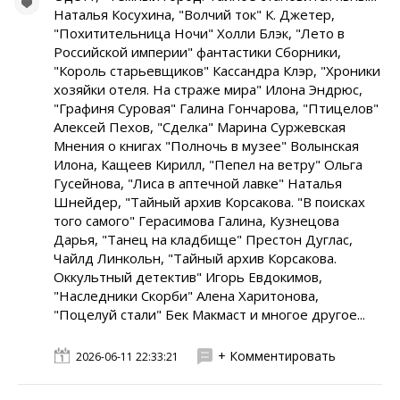
Наталья Косухина, "Волчий ток" К. Джетер,
"Похитительница Ночи" Холли Блэк, "Лето в
Российской империи" фантастики Сборники,
"Король старьевщиков" Кассандра Клэр, "Хроники
хозяйки отеля. На страже мира" Илона Эндрюс,
"Графиня Суровая" Галина Гончарова, "Птицелов"
Алексей Пехов, "Сделка" Марина Суржевская
Мнения о книгах "Полночь в музее" Волынская
Илона, Кащеев Кирилл, "Пепел на ветру" Ольга
Гусейнова, "Лиса в аптечной лавке" Наталья
Шнейдер, "Тайный архив Корсакова. "В поисках
того самого" Герасимова Галина, Кузнецова
Дарья, "Танец на кладбище" Престон Дуглас,
Чайлд Линкольн, "Тайный архив Корсакова.
Оккультный детектив" Игорь Евдокимов,
"Наследники Скорби" Алена Харитонова,
"Поцелуй стали" Бек Макмаст и многое другое...
+ Комментировать
2026-06-11 22:33:21