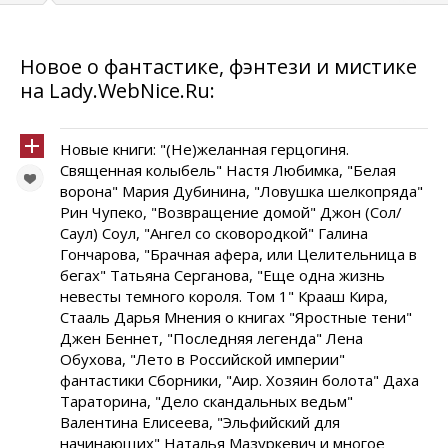
Новое о фантастике, фэнтези и мистике
на Lady.WebNice.Ru:
Новые книги: "(Не)желанная герцогиня.
Священная колыбель" Настя Любимка, "Белая
ворона" Мария Дубинина, "Ловушка шелкопряда"
Рин Чупеко, "Возвращение домой" Джон (Сол/
Саул) Соул, "Ангел со сковородкой" Галина
Гончарова, "Брачная афера, или Целительница в
бегах" Татьяна Серганова, "Еще одна жизнь
невесты темного короля. Том 1" Крааш Кира,
Стааль Дарья Мнения о книгах "Яростные тени"
Джен Беннет, "Последняя легенда" Лена
Обухова, "Лето в Российской империи"
фантастики Сборники, "Аир. Хозяин болота" Даха
Тараторина, "Дело скандальных ведьм"
Валентина Елисеева, "Эльфийский для
начинающих" Наталья Мазуркевич и многое