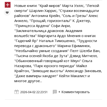
Новые книги: "Край миров" Марта Уэллс, "Легкой
смерти" Шарлин Харрис, "Стражи восемнадцати
районов" Антонина Крейн, "Соль и Грезы" Алекс
Анжело, "Прощай, горизонталь!" К. Джетер,
"Принцесса Ардена" Софи Анри,
"Заклинательница драконов. Академия
волшебства" Маргарита Ардо Мнения о книгах
"Гадючий Яр" Наталья Тимошенко, "Трудности
перевода с драконьего" Марина Ефиминюк,
"Необычайно умные создания" Пелт Шелби Ван,
"Тысяча осеней Якоба де Зута" Дэвид Митчелл,
"Обыкновенный говорящий кот Мяун" Ольга
Назарова, "Парк юрского периода" Майкл
Крайтон, "Зияющие высоты" Александр Зиновьев,
"Даже вампиры хандрят" Кейти Макалист и
многое другое...
+ Комментировать
2026-04-02 22:23:51