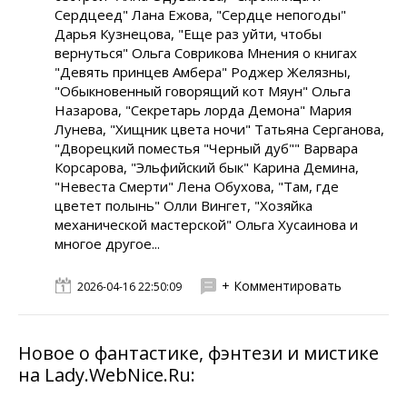
Сердцеед" Лана Ежова, "Сердце непогоды"
Дарья Кузнецова, "Еще раз уйти, чтобы
вернуться" Ольга Соврикова Мнения о книгах
"Девять принцев Амбера" Роджер Желязны,
"Обыкновенный говорящий кот Мяун" Ольга
Назарова, "Секретарь лорда Демона" Мария
Лунева, "Хищник цвета ночи" Татьяна Серганова,
"Дворецкий поместья "Черный дуб"" Варвара
Корсарова, "Эльфийский бык" Карина Демина,
"Невеста Смерти" Лена Обухова, "Там, где
цветет полынь" Олли Вингет, "Хозяйка
механической мастерской" Ольга Хусаинова и
многое другое...
+ Комментировать
2026-04-16 22:50:09
Новое о фантастике, фэнтези и мистике
на Lady.WebNice.Ru: