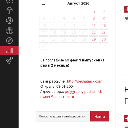
Общество
СМИ
←
Август 2026
Прогноз
1
2
погоды
3
4
5
6
7
8
9
Спорт
10
11
12
13
14
15
16
Страны
17
18
19
20
21
22
23
и
24
25
26
27
28
29
30
Туризм
регионы
31
Экономика
и
Email-
За последние 60 дней
1 выпусков (1
финансы
раз в 2 месяца)
маркетинг
Сайт рассылки:
http://pechatnick.com
Открыта: 08-01-2004
Адрес автора:
polygraphy.pechatnick-
owner@subscribe.ru