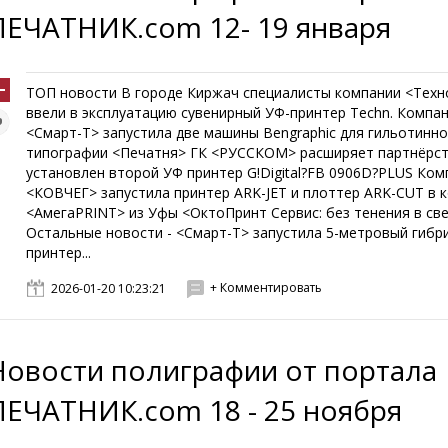
ПЕЧАТНИК.com 12- 19 января
ТОП новости В городе Киржач специалисты компании <Техн
ввели в эксплуатацию сувенирный УФ-принтер Techn. Компа
<Смарт-Т> запустила две машины Bengraphic для гильотинно
типографии <Печатня> ГК <РУССКОМ> расширяет партнёрств
установлен второй УФ принтер G!Digital?FB 0906D?PLUS Ком
<КОВЧЕГ> запустила принтер ARK-JET и плоттер ARK-CUT в 
<АмегаPRINT> из Уфы <ОктоПринт Сервис: без тенения в све
Остальные новости - <Смарт-Т> запустила 5-метровый гибр
принтер...
+ Комментировать
2026-01-20 10:23:21
Новости полиграфии от портала
ПЕЧАТНИК.com 18 - 25 ноября