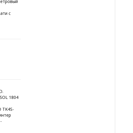
метровый
ати с
D.
 SOL 1804
ь
O TK4S-
интер
-