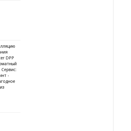
алляцию
ания
ter DPP
орматный
 Сервис:
инт -
ыгодное
из