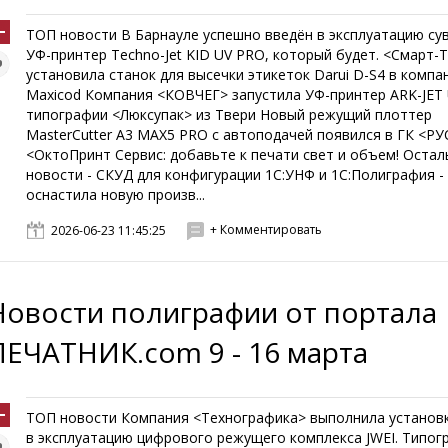
ТОП новости В Барнауле успешно введён в эксплуатацию су
УФ-принтер Techno-Jet KID UV PRO, который будет. <Смарт-
установила станок для высечки этикеток Darui D-S4 в компа
Maxicod Компания <КОВЧЕГ> запустила УФ-принтер ARK-JET 
типографии <Люксупак> из Твери Новый режущий плоттер
MasterCutter A3 MAX5 PRO с автоподачей появился в ГК <
<ОктоПринт Сервис: добавьте к печати свет и объем! Оста
новости - СКУД для конфигурации 1С:УНФ и 1С:Полиграфия -
оснастила новую произв...
+ Комментировать
2026-06-23 11:45:25
Новости полиграфии от портала
ПЕЧАТНИК.com 9 - 16 марта
ТОП новости Компания <Технографика> выполнила установк
в эксплуатацию цифрового режущего комплекса JWEI. Типог