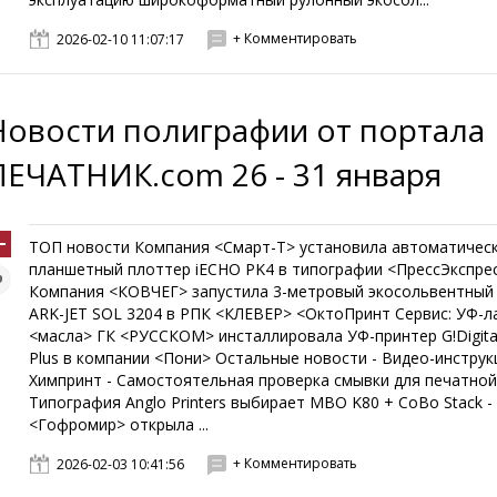
+ Комментировать
2026-02-10 11:07:17
Новости полиграфии от портала
ПЕЧАТНИК.com 26 - 31 января
ТОП новости Компания <Смарт-Т> установила автоматичес
планшетный плоттер iECHO PK4 в типографии <ПрессЭкспрес
Компания <КОВЧЕГ> запустила 3-метровый экосольвентный
ARK-JET SOL 3204 в РПК <КЛЕВЕР> <ОктоПринт Сервис: УФ-л
<масла> ГК <РУССКОМ> инсталлировала УФ-принтер G!Digita
Plus в компании <Пони> Остальные новости - Видео-инструк
Химпринт - Самостоятельная проверка смывки для печатной
Типография Anglo Printers выбирает MBO K80 + CoBo Stack -
<Гофромир> открыла ...
+ Комментировать
2026-02-03 10:41:56