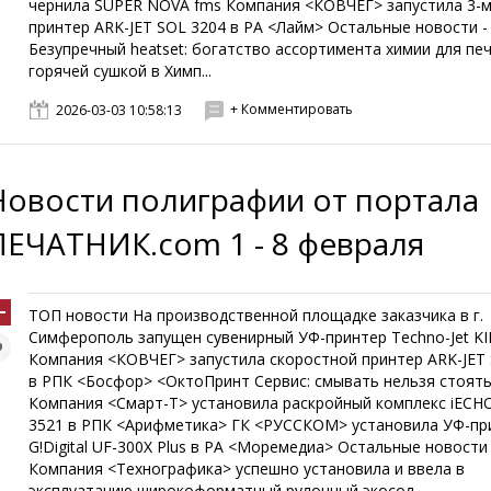
чернила SUPER NOVA fms Компания <КОВЧЕГ> запустила 3-
принтер ARK-JET SOL 3204 в РА <Лайм> Остальные новости -
Безупречный heatset: богатство ассортимента химии для печ
горячей сушкой в Химп...
+ Комментировать
2026-03-03 10:58:13
Новости полиграфии от портала
ПЕЧАТНИК.com 1 - 8 февраля
ТОП новости На производственной площадке заказчика в г.
Симферополь запущен сувенирный УФ-принтер Techno-Jet KI
Компания <КОВЧЕГ> запустила скоростной принтер ARK-JET
в РПК <Босфор> <ОктоПринт Сервис: смывать нельзя стоят
Компания <Смарт-Т> установила раскройный комплекс iECH
3521 в РПК <Арифметика> ГК <РУССКОМ> установила УФ-пр
G!Digital UF-300X Plus в РА <Моремедиа> Остальные новости 
Компания <Технографика> успешно установила и ввела в
эксплуатацию широкоформатный рулонный экосол...