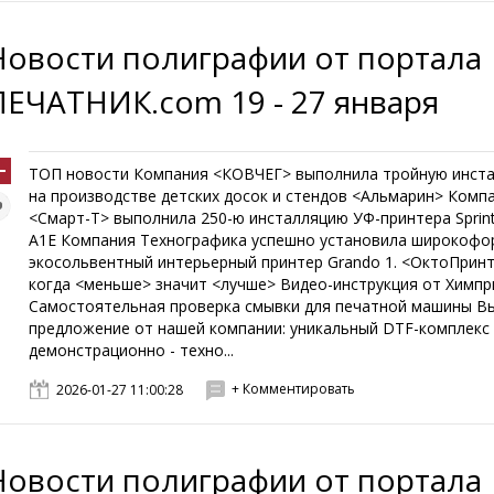
Новости полиграфии от портала
ПЕЧАТНИК.com 19 - 27 января
ТОП новости Компания <КОВЧЕГ> выполнила тройную инст
на производстве детских досок и стендов <Альмарин> Комп
<Смарт-Т> выполнила 250-ю инсталляцию УФ-принтера Sprin
A1E Компания Технографика успешно установила широкоф
экосольвентный интерьерный принтер Grando 1. <ОктоПринт
когда <меньше> значит <лучше> Видео-инструкция от Химпр
Самостоятельная проверка смывки для печатной машины В
предложение от нашей компании: уникальный DTF-комплекс 
демонстрационно - техно...
+ Комментировать
2026-01-27 11:00:28
Новости полиграфии от портала