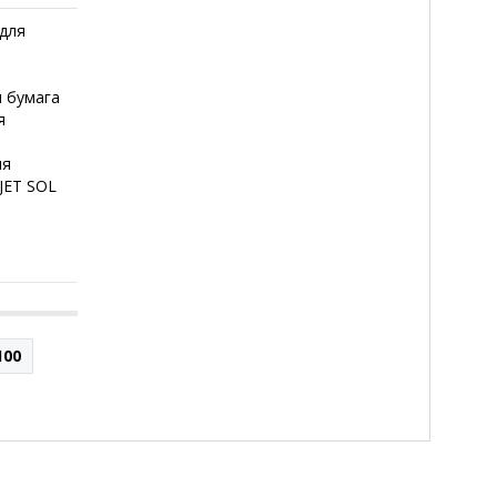
 для
я бумага
я
ия
JET SOL
100