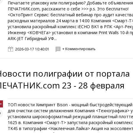
Печатаете упаковку или полиграфию? Добавьте объявления
ПЕЧАТНИК.com, расскажите о себе >>> p.s. Это бесплатно!
<ОктоПринт Сервис: бесплатный вебинар про аудит качеств
расходных материалов 24 марта в 14:00 Компания <Смарт-Т
установила раскройный комплекс iECHO BK1 в РПК <Арт-Реку
Инженер <КОВЧЕГа> установил в компании Print Walls 10-й 
ARK-JET Гибридный УФ...
+ Комментировать
2026-03-17 10:40:01
Новости полиграфии от портала
ПЕЧАТНИК.com 23 - 28 февраля
ТОП новости Химпринт Bison - мощный быстродействующий
для очистки систем увлажнения Компания <Технографика> 
установила широкоформатный режущий планшетный плоттер
1625 в. Компания <Смарт-Т> запустила раскройный комплекс
TK4S в типографии <Наклеечная Лайка> Акция на экосолвен