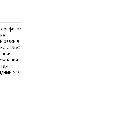
ографика>
ния
й резки в
о с ISBC:
пания
компании
тах!
идный УФ-