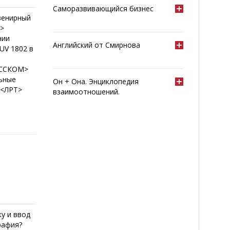
Саморазвивающийся бизнес
венирный
Т>
нии
Английский от Смирнова
UV 1802 в
РУССКОМ>
льные
Он + Она. Энциклопедия
 <ЛРТ>
взаимоотношений.
у и ввод
рафия?