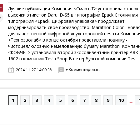
Лучшие публикации Компания <Смарт-Т> установила станок
высечки этикеток Darui D-S5 в типографии Epack Столичная
типография <Epack. Цифровая упаковка> продолжает
модернизировать свое производство. Marathon Color - нова
для качественной цифровой двухсторонней печати Компани
<Техноэволаб> в конце октября представила новинку -
чистоцеллюлозную немелованную бумагу Marathon. Компан
<КОВЧЕГ> установила второй экосольвентный принтер ARK-
1602 в компании Tesla Shop В петербургской компании Tes...
+ Комментировать
2024-11-27 14:09:38
1
2
3
4
5
6
7
8
9
10
...