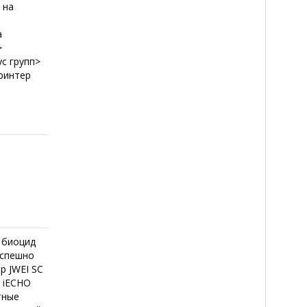
 на
а
>
с групп>
принтер
 биоцид
успешно
 JWEI SC
 iECHO
тные