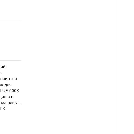
кий
.
 принтер
ак для
l UF-600X
ция от
 машины -
 ГК