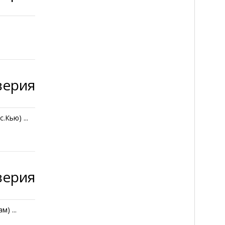
верия
Кью) ...
верия
) ...