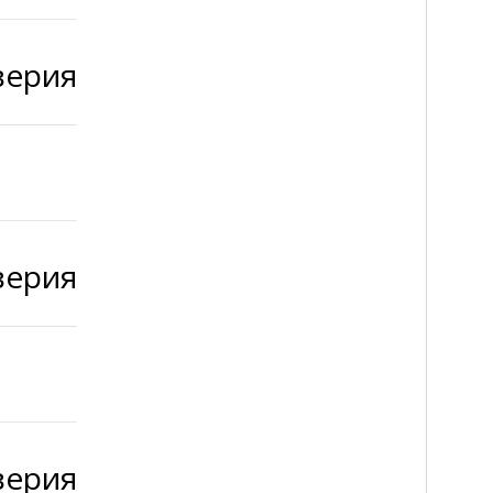
верия
верия
верия