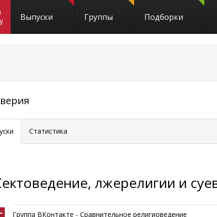
и
Выпуски
Группы
Подборки
y
еверия
уски
Статистика
Сектоведение, лжерелигии и суе
Группа ВКонтакте - Сравнительное религиоведение