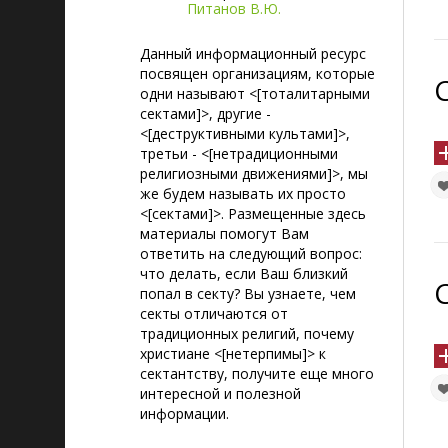
Питанов В.Ю.
Данный информационный ресурс
посвящен организациям, которые
одни называют <[тоталитарными
сектами]>, другие -
<[деструктивными культами]>,
третьи - <[нетрадиционными
религиозными движениями]>, мы
же будем называть их просто
<[сектами]>. Размещенные здесь
материалы помогут Вам
ответить на следующий вопрос:
что делать, если Ваш близкий
попал в секту? Вы узнаете, чем
секты отличаются от
традиционных религий, почему
христиане <[нетерпимы]> к
сектантству, получите еще много
интересной и полезной
информации.