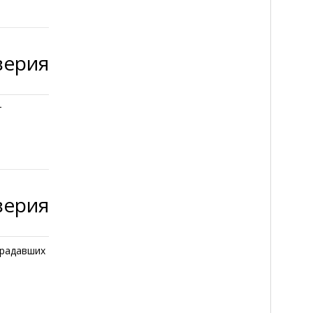
верия
т
верия
традавших