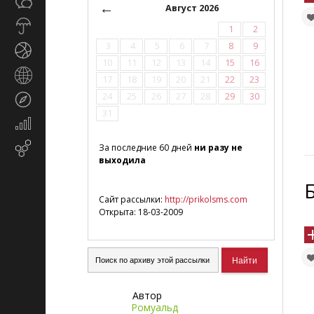
Общество
СМИ
←
Август 2026
Прогноз
1
2
погоды
3
4
5
6
7
8
9
Спорт
10
11
12
13
14
15
16
Страны
17
18
19
20
21
22
23
и
24
25
26
27
28
29
30
Туризм
регионы
31
Экономика
и
Email-
За последние 60 дней
ни разу не
финансы
выходила
маркетинг
Сайт рассылки:
http://prikolsms.com
Открыта: 18-03-2009
Автор
Ромуальд