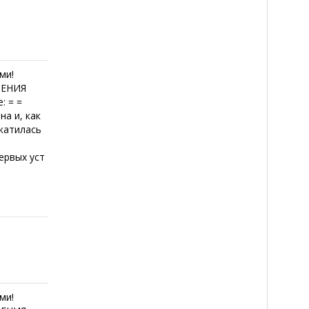
ми!
ОЕНИЯ
: = =
на и, как
катилась
первых уст
ми!