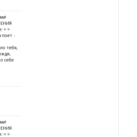
ми!
ОЕНИЯ
: = =
 поет -
ыло тебя,
ождя,
ал себе
ми!
ОЕНИЯ
: = =