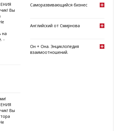
ОЕНИЯ
Саморазвивающийся бизнес
чик! Вы
а
Не
Английский от Смирнова
ь на
. -
Он + Она. Энциклопедия
взаимоотношений.
ми!
ОЕНИЯ
чик! Вы
втора
Не