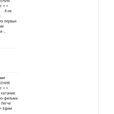
ОЕНИЯ
: = =
 . Я не
:
 из первых
ым
-...
ми!
ОЕНИЯ
: = =
 катание:
кино-фильма
 Легче
 = Ефим