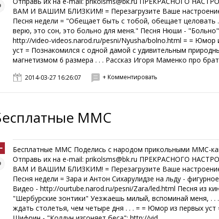
Отправь их на e-mail: prikolsms@bk.ru ПРЕКРАСНОГО НАСТР
ВАМ И ВАШИМ БЛИЗКИМ! = Перезагрузите Ваше настроение
Песня недели = "Обещает быть с тобой, обещает целовать . .
верю, это сон, это больно для меня." Песня Нюши - "Больно"
http://video-videos.narod.ru/pesni/Nyusha/bolno.html = = Юмор
уст = Познакомился с одной дамой с удивительным природн
магнетизмом 6 размера . . . Рассказ Игоря Маменко про брата
+ Комментировать
2014-03-27 16:26:07
Бесплатные ММС
Бесплатные ММС Поделись с народом прикольными ММС-ка
Отправь их на e-mail: prikolsms@bk.ru ПРЕКРАСНОГО НАСТР
ВАМ И ВАШИМ БЛИЗКИМ! = Перезагрузите Ваше настроение
Песня недели = Зара и Антон Сихарулидзе на льду - фигурное
Видео - http://ourtube.narod.ru/pesni/Zara/led.html Песня из 
"Шербурские зонтики" Уезжаешь милый, вспоминай меня, . . .
ждать столетья, чем четыре дня . . . = = Юмор из первых уст
Шифрин - "Колдун изгоняет беса": http://vid...