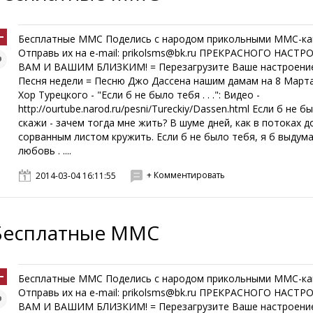
Бесплатные ММС Поделись с народом прикольными ММС-ка
Отправь их на e-mail: prikolsms@bk.ru ПРЕКРАСНОГО НАСТР
ВАМ И ВАШИМ БЛИЗКИМ! = Перезагрузите Ваше настроение
Песня недели = Песню Джо Дассена нашим дамам на 8 Марта
Хор Турецкого - "Если б не было тебя . . .": Видео -
http://ourtube.narod.ru/pesni/Tureckiy/Dassen.html Если б не б
скажи - зачем тогда мне жить? В шуме дней, как в потоках д
сорванным листом кружить. Если б не было тебя, я б выдум
любовь . ....
+ Комментировать
2014-03-04 16:11:55
Бесплатные ММС
Бесплатные ММС Поделись с народом прикольными ММС-ка
Отправь их на e-mail: prikolsms@bk.ru ПРЕКРАСНОГО НАСТР
ВАМ И ВАШИМ БЛИЗКИМ! = Перезагрузите Ваше настроение