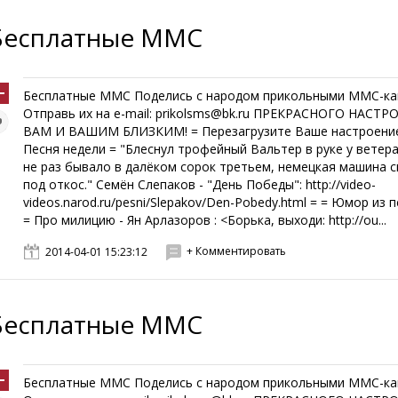
Бесплатные ММС
Бесплатные ММС Поделись с народом прикольными ММС-ка
Отправь их на e-mail: prikolsms@bk.ru ПРЕКРАСНОГО НАСТР
ВАМ И ВАШИМ БЛИЗКИМ! = Перезагрузите Ваше настроение
Песня недели = "Блеснул трофейный Вальтер в руке у ветера
не раз бывало в далёком сорок третьем, немецкая машина с
под откос." Семён Слепаков - "День Победы": http://video-
videos.narod.ru/pesni/Slepakov/Den-Pobedy.html = = Юмор из 
= Про милицию - Ян Арлазоров : <Борька, выходи: http://ou...
+ Комментировать
2014-04-01 15:23:12
Бесплатные ММС
Бесплатные ММС Поделись с народом прикольными ММС-ка