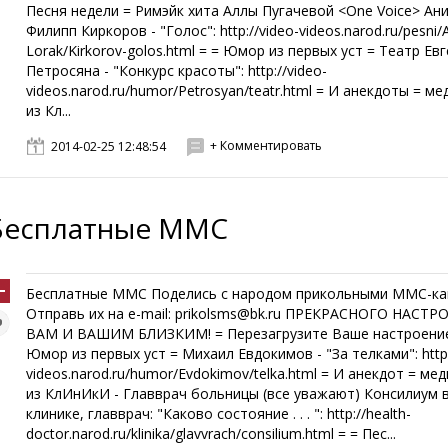
Песня недели = Римэйк хита Аллы Пугачевой <One Voice> Ани
Филипп Киркоров - "Голос": http://video-videos.narod.ru/pesni/A
Lorak/Kirkorov-golos.html = = Юмор из первых уст = Театр Ев
Петросяна - "Конкурс красоты": http://video-
videos.narod.ru/humor/Petrosyan/teatr.html = И анекдоты = м
из Кл...
+ Комментировать
2014-02-25 12:48:54
Бесплатные ММС
Бесплатные ММС Поделись с народом прикольными ММС-ка
Отправь их на e-mail: prikolsms@bk.ru ПРЕКРАСНОГО НАСТР
ВАМ И ВАШИМ БЛИЗКИМ! = Перезагрузите Ваше настроение
Юмор из первых уст = Михаил Евдокимов - "За телками": http:
videos.narod.ru/humor/Evdokimov/telka.html = И анекдот = ме
из КлИнИкИ - Главврач больницы (все уважают) Консилиум 
клинике, главврач: "Каково состояние . . . ": http://health-
doctor.narod.ru/klinika/glavvrach/consilium.html = = Пес...