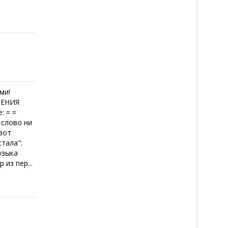
ми!
ОЕНИЯ
: = =
 слово ни
 вот
стала":
Музыка
из пер...