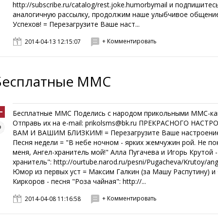
http://subscribe.ru/catalog/rest.joke.humorbymail и подпишитес
аналогичную рассылку, продолжим наше улыбчивое общение
Успехов! = Перезагрузите Ваше наст...
+ Комментировать
2014-04-13 12:15:07
Бесплатные ММС
Бесплатные ММС Поделись с народом прикольными ММС-ка
Отправь их на e-mail: prikolsms@bk.ru ПРЕКРАСНОГО НАСТР
ВАМ И ВАШИМ БЛИЗКИМ! = Перезагрузите Ваше настроение
Песня недели = "В небе ночном - ярких жемчужин рой. Не по
меня, Ангел-хранитель мой!" Алла Пугачева и Игорь Крутой -
хранитель": http://ourtube.narod.ru/pesni/Pugacheva/Krutoy/ang
Юмор из первых уст = Максим Галкин (за Машу Распутину) и
Киркоров - песня "Роза чайная": http://...
+ Комментировать
2014-04-08 11:16:58