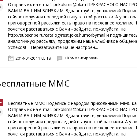
Отправь их на e-mail: prikolsms@bk.ru ПРЕКРАСНОГО НАСТР
ВАМ И ВАШИМ БЛИЗКИМ! Здравствуйте, уважаемый Подпис
сейчас получили последний выпуск этой рассылки. А у автор
приговоренной рассылки есть право на последнее желание. 
хочется расставаться с Вами - зайдите, пожалуйста, на
http://subscribe.ru/catalog/rest.joke.humorbymail и подпишитес
аналогичную рассылку, продолжим наше улыбчивое общение
Успехов! = Перезагрузите Ваше настроен...
+ Комментировать
2014-04-20 11:05:18
Бесплатные ММС
Бесплатные ММС Поделись с народом прикольными ММС-ка
Отправь их на e-mail: prikolsms@bk.ru ПРЕКРАСНОГО НАСТР
ВАМ И ВАШИМ БЛИЗКИМ! Здравствуйте, уважаемый Подпис
сейчас получили предпоследний выпуск этой рассылки. А у а
приговоренной рассылки есть право на последнее желание. 
хочется расставаться с Вами - зайдите, пожалуйста, на