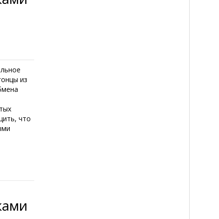
ельное
гонцы из
бмена
итых
щить, что
ыми
ками