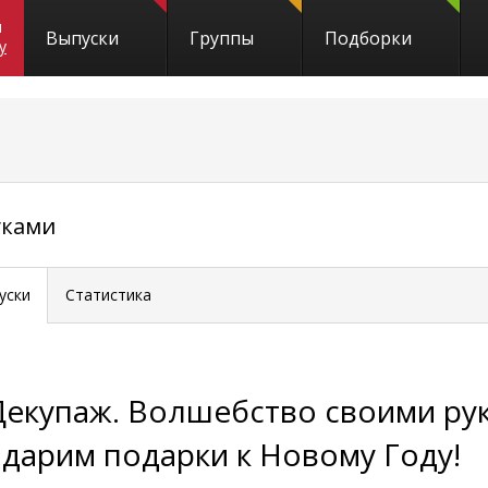
и
Выпуски
Группы
Подборки
y
уками
уски
Статистика
Декупаж. Волшебство своими ру
- дарим подарки к Новому Году!