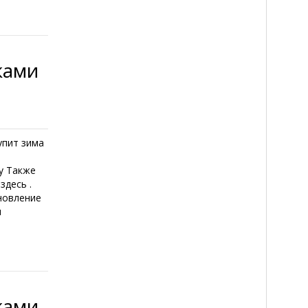
ками
упит зима
у Также
здесь .
новление
и
ками