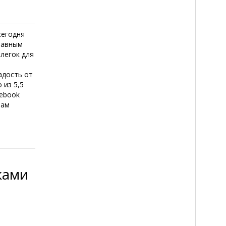
сегодня
лавным
легок для
адость от
 из 5,5
cebook
вам
ками