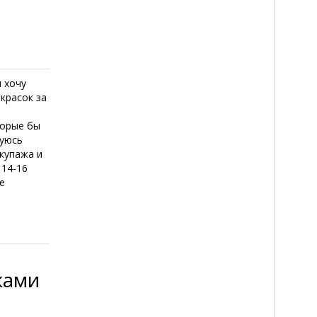
 хочу
красок за
торые бы
буюсь
купажа и
 14-16
е
ками