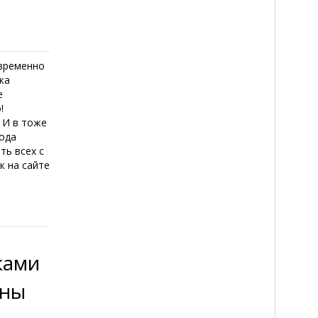
овременно
жа
е
!
 И в тоже
года
ть всех с
к на сайте
ками
сны