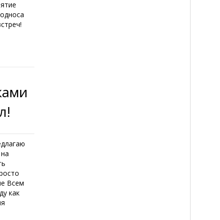
нятие
подноса
стреч!
ками
л!
едлагаю
 на
ть
просто
ме Всем
ду как
ия