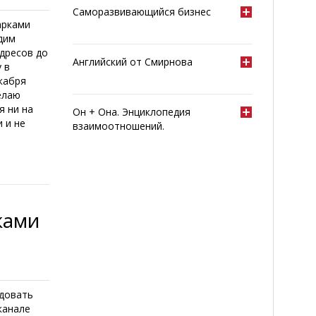
Саморазвивающийся бизнес
арками
адим
адресов до
Английский от Смирнова
 в
кабря
елаю
я ни на
Он + Она. Энциклопедия
 и не
взаимоотношений.
ками
ндовать
канале