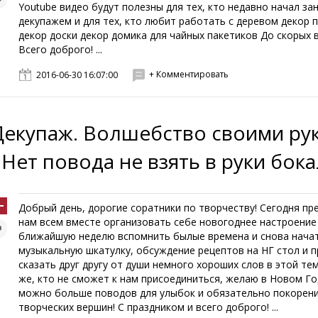
Youtube видео будут полезны для тех, кто недавно начал за
декупажем и для тех, кто любит работать с деревом декор 
декор доски декор домика для чайных пакетиков До скорых в
Всего доброго! ...
+ Комментировать
2016-06-30 16:07:00
Декупаж. Волшебство своими ру
 Нет повода не взять в руки бока
Добрый день, дорогие соратники по творчеству! Сегодня пр
нам всем вместе организовать себе новогоднее настроение
ближайшую неделю вспомнить былые времена и снова нача
музыкальную шкатулку, обсуждение рецептов на НГ стол и 
сказать друг другу от души немного хороших слов в этой те
же, кто не сможет к нам присоединиться, желаю в Новом Го
можно больше поводов для улыбок и обязательно покорен
творческих вершин! С праздником и всего доброго! ...