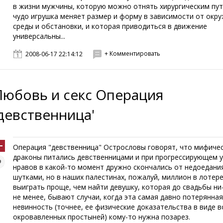
в жизни мужчины, которую можно отнять хирургическим пут
чудо игрушка меняет размер и форму в зависимости от ок
среды и обстановки, и которая приводиться в движение
универсальны...
+ Комментировать
2008-06-17 22:14:12
Любовь и секс Операция
'девственница'
Операция "девственница" Острословы говорят, что мифиче
драконы питались девственницами и при прогрессирующем 
нравов в какой-то момент дружно скончались от недоедани
шутками, но в наших палестинах, пожалуй, миллион в лотер
выиграть проще, чем найти девушку, которая до свадьбы ни
не менее, бывают случаи, когда эта самая давно потерянна
невинность (точнее, ее физические доказательства в виде в
окровавленных простыней) кому-то нужна позарез.