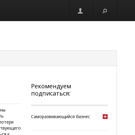
Рекомендуем
подписаться:
ины
ть
Саморазвивающийся бизнес
потери
тствующего
ься к