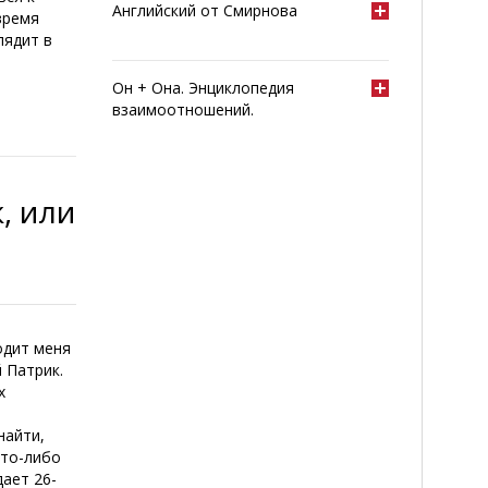
Английский от Смирнова
время
лядит в
Он + Она. Энциклопедия
взаимоотношений.
, или
одит меня
й Патрик.
х
найти,
что-либо
дает 26-