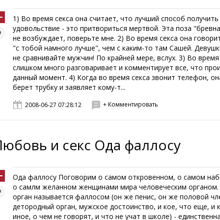
1) Во время секса она считает, что лучший способ получить
удовольствие - это притвориться мертвой. Эта поза "бревна
не возбуждает, поверьте мне. 2) Во время секса она говорит
"с тобой намного лучше", чем с каким-то там Сашей. Девушк
не сравнивайте мужчин! По крайней мере, вслух. 3) Во время
слишком много разговаривает и комментирует все, что про
данный момент. 4) Когда во время секса звонит телефон, он
берет трубку и заявляет кому-т...
+ Комментировать
2008-06-27 07:28:12
Любовь и секс Ода фаллосу
Ода фаллосу Поговорим о самом откровенном, о самом на
о самлм желанном женщинами мира человеческим органом.
орган называется фаллосом (он же пенис, он же половой чл
детородный орган, мужское достоинство, и кое, что еще, и 
иное, о чем не говорят, и что не учат в школе) - единственн