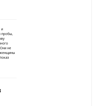
 и
й пробы,
рву
нного
.Они не
й женщины
апоказ
в