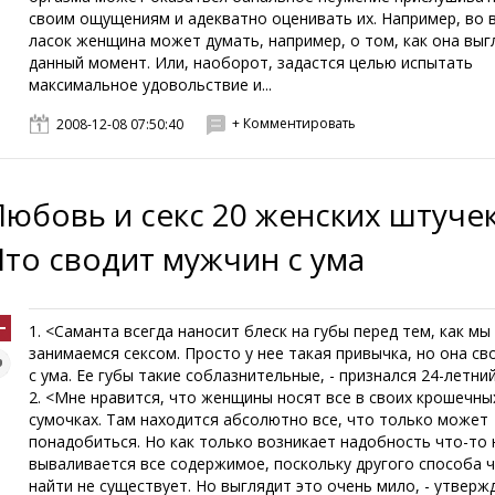
своим ощущениям и адекватно оценивать их. Например, во 
ласок женщина может думать, например, о том, как она выг
данный момент. Или, наоборот, задастся целью испытать
максимальное удовольствие и...
+ Комментировать
2008-12-08 07:50:40
Любовь и секс 20 женских штучек
Что сводит мужчин с ума
1. <Саманта всегда наносит блеск на губы перед тем, как мы
занимаемся сексом. Просто у нее такая привычка, но она св
с ума. Ее губы такие соблазнительные, - признался 24-летни
2. <Мне нравится, что женщины носят все в своих крошечны
сумочках. Там находится абсолютно все, что только может
понадобиться. Но как только возникает надобность что-то 
вываливается все содержимое, поскольку другого способа 
найти не существует. Но выглядит это очень мило, - утверж