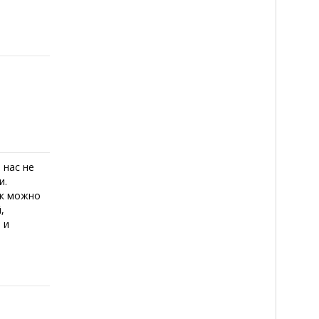
 нас не
и.
ак можно
,
 и