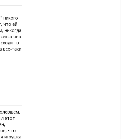
" никого
, что ей
и, никогда
 секса она
исходит в
а все-таки
болевшем,
 И этот
ен,
кое, что
ая игрушка