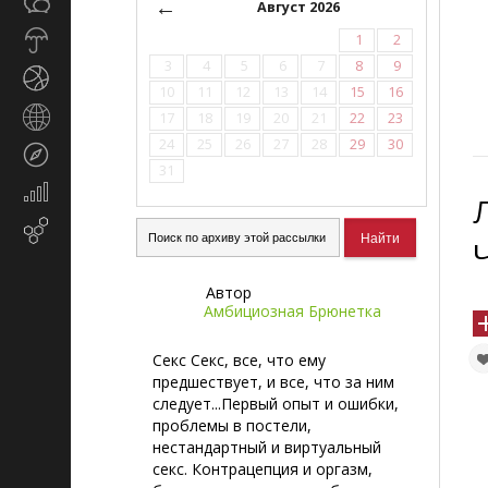
Общество
←
СМИ
Август 2026
Прогноз
1
2
погоды
3
4
5
6
7
8
9
Спорт
10
11
12
13
14
15
16
Страны
17
18
19
20
21
22
23
и
24
25
26
27
28
29
30
Туризм
регионы
31
Экономика
и
Email-
финансы
маркетинг
Автор
Амбициозная Брюнетка
Секс Секс, все, что ему
предшествует, и все, что за ним
следует...Первый опыт и ошибки,
проблемы в постели,
нестандартный и виртуальный
секс. Контрацепция и оргазм,