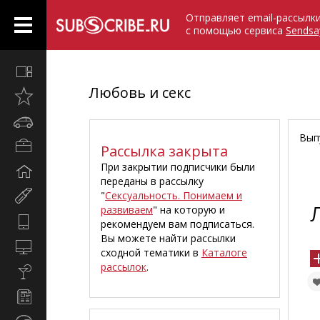
Отправляет email-рассылк
с помощью сервиса
Sendsa
Все
вместе
Любовь и секс
Открыто
недавно
Автомобили
Вып
Бизнес
Рассылка закрыта
и
При закрытии подписчики были
Дом
карьера
переданы в рассылку
и
"
Сексуальность. Понимаем и
Мир
семья
развиваем
" на которую и
женщины
Hi-
рекомендуем вам подписаться.
Tech
Вы можете найти рассылки
Компьютеры
сходной тематики в
Каталоге
и
рассылок
.
Культура,
интернет
стиль
Новости
жизни
и