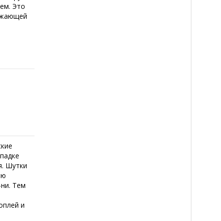
ем. Это
ружающей
ские
упадке
я. Шутки
ею
-ни. Тем
я
оплей и