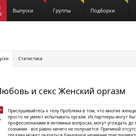
и
Выпуски
Группы
Подборки
y
уски
Статистика
Любовь и секс Женский оргазм
Прислушивайтесь к телу Проблема в том, что многие женщ
просто не умеют испытывать оргазм. Их партнеры могут бы
профессионалами в интимных вопросах, могут угождать до 
сознания - все равно ничего не получается. Причиной отсу
оргазма может оказаться банальное неумение прислушиват