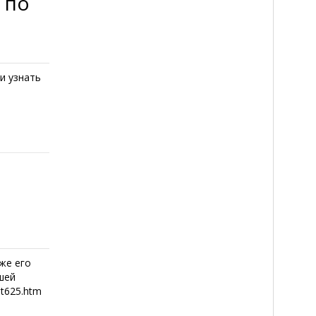
 по
и узнать
же его
шей
-t625.htm