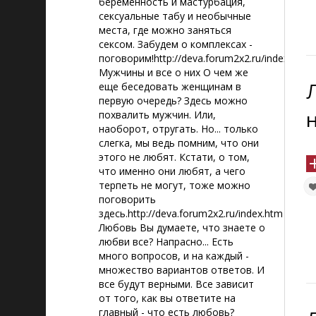
беременность и мастурбация,
сексуальные табу и необычные
места, где можно заняться
сексом. Забудем о комплексах -
поговорим!http://deva.forum2x2.ru/index.htm
Мужчины и все о них О чем же
еще беседовать женщинам в
первую очередь? Здесь можно
похвалить мужчин. Или,
наоборот, отругать. Но... только
слегка, мы ведь помним, что они
этого не любят. Кстати, о том,
что именно они любят, а чего
терпеть не могут, тоже можно
поговорить
здесь.http://deva.forum2x2.ru/index.htm
Любовь Вы думаете, что знаете о
любви все? Напрасно... Есть
много вопросов, и на каждый -
множество вариантов ответов. И
все будут верными. Все зависит
от того, как вы ответите на
главный - что есть любовь?