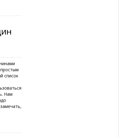
щин
жчинами
 простым
ый список
льзоваться
ь. Нам
адо
 замечать,