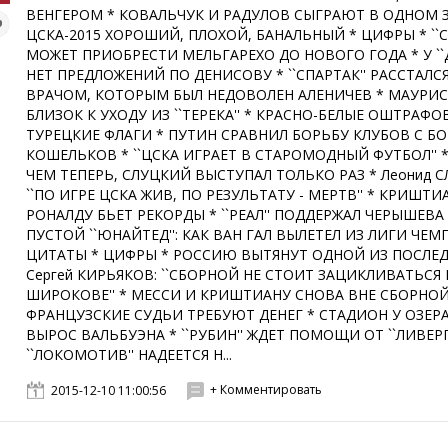
ВЕНГЕРОМ * КОВАЛЬЧУК И РАДУЛОВ СЫГРАЮТ В ОДНОМ З
ЦСКА-2015 ХОРОШИЙ, ПЛОХОЙ, БАНАЛЬНЫЙ * ЦИФРЫ * ``С
МОЖЕТ ПРИОБРЕСТИ МЕЛЬГАРЕХО ДО НОВОГО ГОДА * У ``
НЕТ ПРЕДЛОЖЕНИЙ ПО ДЕНИСОВУ * ``СПАРТАК'' РАССТАЛСЯ
ВРАЧОМ, КОТОРЫМ БЫЛ НЕДОВОЛЕН АЛЕНИЧЕВ * МАУРИ
БЛИЗОК К УХОДУ ИЗ ``ТЕРЕКА'' * КРАСНО-БЕЛЫЕ ОШТРАФО
ТУРЕЦКИЕ ФЛАГИ * ПУТИН СРАВНИЛ БОРЬБУ КЛУБОВ С Б
КОШЕЛЬКОВ * ``ЦСКА ИГРАЕТ В СТАРОМОДНЫЙ ФУТБОЛ'' *
ЧЕМ ТЕПЕРЬ, СЛУЦКИЙ ВЫСТУПАЛ ТОЛЬКО РАЗ * Леонид 
``ПО ИГРЕ ЦСКА ЖИВ, ПО РЕЗУЛЬТАТУ - МЕРТВ'' * КРИШТИ
РОНАЛДУ БЬЕТ РЕКОРДЫ * ``РЕАЛ'' ПОДДЕРЖАЛ ЧЕРЫШЕВА 
ПУСТОЙ ``ЮНАЙТЕД'': КАК ВАН ГАЛ ВЫЛЕТЕЛ ИЗ ЛИГИ ЧЕ
ЦИТАТЫ * ЦИФРЫ * РОССИЮ ВЫТЯНУТ ОДНОЙ ИЗ ПОСЛЕД
Сергей КИРЬЯКОВ: ``СБОРНОЙ НЕ СТОИТ ЗАЦИКЛИВАТЬСЯ 
ШИРОКОВЕ'' * МЕССИ И КРИШТИАНУ СНОВА ВНЕ СБОРНОЙ
ФРАНЦУЗСКИЕ СУДЬИ ТРЕБУЮТ ДЕНЕГ * СТАДИОН У ОЗЕРА
ВЫРОС ВАЛЬБУЭНА * ``РУБИН'' ЖДЕТ ПОМОЩИ ОТ ``ЛИВЕРП
``ЛОКОМОТИВ'' НАДЕЕТСЯ Н...
+ Комментировать
2015-12-10 11:00:56