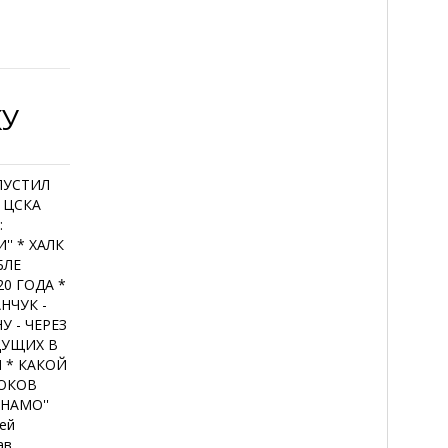
КУ
ПУСТИЛ
 ЦСКА
:
' * ХАЛК
БЛЕ
20 ГОДА *
НЧУК -
 - ЧЕРЕЗ
ДУЩИХ В
 * КАКОЙ
РОКОВ
ИНАМО''
ей
ав