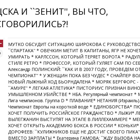
ЦСКА И ``ЗЕНИТ'', ВЫ ЧТО,
СГОВОРИЛИСЬ?!
МУТКО ОБСУДИТ СИТУАЦИЮ ШИРОКОВА С РУКОВОДСТВ
``СПАРТАКА'' * ОВЕЧКИН МЕТИТ В КАПИТАНЫ, ЯГР НЕ ХОЧЕ
УМИРАТЬ * КАРЛССОН, КОТОРЫЙ ТЕРЯЕТ ВОРОТА * РАДУЛ
СТИЛЕ РЕТРО * ПРОФЕССОР, КОТОРЫЙ ГУЛЯЕТ САМ ПО СЕБ
Александр ПОЛИНСКИЙ: ``КАК И В 2007 ГОДУ, ПРОВЕДЕМ 
ЧЕМПИОНАТ'' * У ЖЕНЩИН ПОКА БЕЗ ЧУДЕС * СНАЙПЕР ВО
НОВЫЙ ЛЫЖНЫЙ ХОД БЬОРНДАЛЕНА * МОРЯК БЕРГФОРС -
``АМУРЕ'' * ЛЕГКАЯ АТЛЕТИКА* ПИСТОРИУС ПРИЗНАН ВИ
УМЫШЛЕННОМ УБИЙСТВЕ * НБА. Регулярный чемпионат * 
Лига чемпионов. Группа D * ПЛАВАНИЕ* НЕТАНИЯ (Израиль)
Чемпионат Европы на короткой воде * ЕДИНОБОРСТВА* П
ХОЧЕТ ПОЛУЧИТЬ РОССИЙСКОЕ ГРАЖДАНСТВО * ЛЫЖИ* Л
ВЫЛЕГЖАНИН ВЫСТУПЯТ НА ЭТАПЕ В ЛИЛЛЕХАММЕРЕ * МЕ
ХОЧЕТ ОТКРЫТЬ АКАДЕМИЮ БОКСА В РОССИИ * КОНЬКИ* 
ДОРОФЕЕВ: ``КУЛИЖНИКОВ ЕЩЕ НЕ ДОСТИГ СВОЕГО ПИКА''
ВМЕСТО ЗАРПЛАТЫ * Екатерина ГАМОВА: ``ЖДУ ВЫЗОВА Н