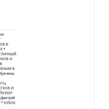
ОМ
Т
ОВ В
Е *
ОТЛИЧНЫЙ
ЛКОВ И
 В
НОВНЫМ В
Мужчины.
.
ЮТЦ
ЕГКОВ И
ЙУЭЗЕР
Дмитрий
 * КУБОК
А