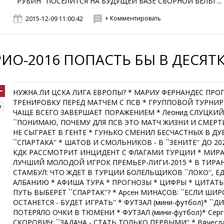
``РУБИН'' ПОСЕЛИТСЯ НА БУДУЩЕЙ БАЗЕ СБОРНОЙ БЕЛЬГ...
+ Комментировать
2015-12-09 11:00:42
РИО-2016 ПОПАСТЬ БЫ В ДЕСЯТ
НУЖНА ЛИ ЦСКА ЛИГА ЕВРОПЫ? * МАРИУ ФЕРНАНДЕС ПРО
ТРЕНИРОВКУ ПЕРЕД МАТЧЕМ С ПСВ * ГРУППОВОЙ ТУРНИР
ЧАЩЕ ВСЕГО ЗАВЕРШАЕТ ПОРАЖЕНИЕМ * Леонид СЛУЦКИЙ
``ПОНИМАЮ, ПОЧЕМУ ДЛЯ ПСВ ЭТО МАТЧ ЖИЗНИ И СМЕРТИ'
НЕ СЫГРАЕТ В ГЕНТЕ * ГУНЬКО СМЕНИЛ БЕСЧАСТНЫХ В ДУ
``СПАРТАКА'' * ШАТОВ И СМОЛЬНИКОВ - В ``ЗЕНИТЕ'' ДО 20
КДК РАССМОТРИТ ИНЦИДЕНТ С ФЛАГАМИ ТУРЦИИ * МИРА
ЛУЧШИЙ МОЛОДОЙ ИГРОК ПРЕМЬЕР-ЛИГИ-2015 * В ТИРАНУ
СТАМБУЛ: ЧТО ЖДЕТ В ТУРЦИИ БОЛЕЛЬЩИКОВ ``ЛОКО'', Е
АЛБАНИЮ * АФИША ТУРА * ПРОГНОЗЫ * ЦИФРЫ * ЦИТАТЫ
ПУТЬ ВЫБЕРЕТ ``СПАРТАК''? * Арсен МИНАСОВ: ``ЕСЛИ ШИ
ОСТАНЕТСЯ - БУДЕТ ИГРАТЬ'' * ФУТЗАЛ (мини-футбол)* ``Д
ПОТЕРЯЛО ОЧКИ В ТЮМЕНИ * ФУТЗАЛ (мини-футбол)* Серг
СКОРОВИЧ: ``ЗАДАЧА - СТАТЬ ТОЛЬКО ПЕРВЫМИ'' * Вячесл