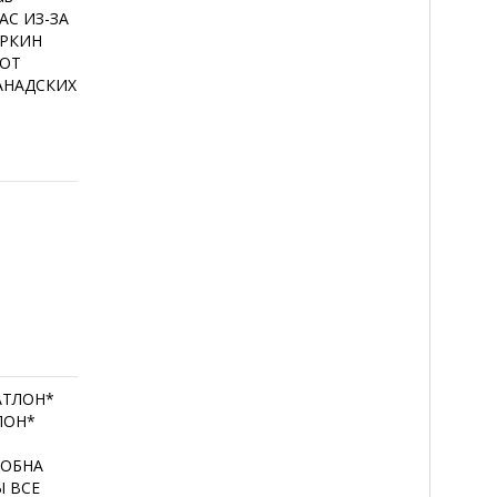
АС ИЗ-ЗА
АРКИН
 ОТ
КАНАДСКИХ
АТЛОН*
ЛОН*
р
СОБНА
Ы ВСЕ