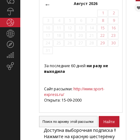
Общество
СМИ
←
Август 2026
Прогноз
1
2
погоды
3
4
5
6
7
8
9
Спорт
10
11
12
13
14
15
16
Страны
17
18
19
20
21
22
23
и
24
25
26
27
28
29
30
Туризм
регионы
31
Экономика
и
Email-
За последние 60 дней
ни разу не
финансы
выходила
маркетинг
Сайт рассылки:
http://www.sport-
express.ru/
Открыта: 15-09-2000
Доступна выборочная подписка !!
Нажмите на красную шестерёнку