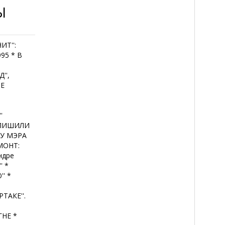
Ы
ИТ'':
95 * В
'',
ЫЕ
'
 ЛИШИЛИ
``У МЭРА
МОНТ:
ндре
' *
' *
ТАКЕ''.
ГНЕ *