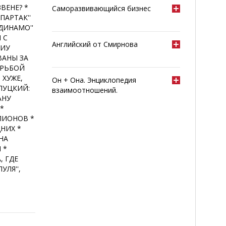
ВЕНЕ? *
Саморазвивающийся бизнес
ПАРТАК''
ДИНАМО''
 С
Английский от Смирнова
СИУ
ВАНЫ ЗА
ОРЬБОЙ
 ХУЖЕ,
Он + Она. Энциклопедия
СЛУЦКИЙ:
взаимоотношений.
АНУ
*
МПИОНОВ *
НИХ *
НА
 *
, ГДЕ
УЛЯ'',