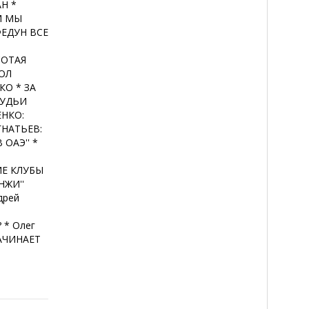
Н *
ЕМ МЫ
 ФЕДУН ВСЕ
СОТАЯ
ГОЛ
О * ЗА
СУДЬИ
ЕНКО:
ГНАТЬЕВ:
ОАЭ'' *
ИЕ КЛУБЫ
НЖИ''
дрей
 * Олег
АЧИНАЕТ