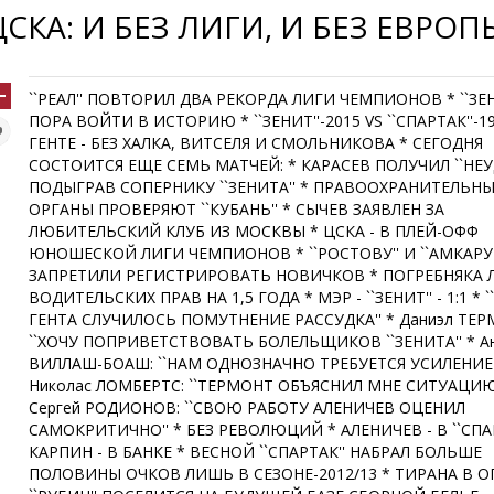
ЦСКА: И БЕЗ ЛИГИ, И БЕЗ ЕВРОП
``РЕАЛ'' ПОВТОРИЛ ДВА РЕКОРДА ЛИГИ ЧЕМПИОНОВ * ``ЗЕН
ПОРА ВОЙТИ В ИСТОРИЮ * ``ЗЕНИТ''-2015 VS ``СПАРТАК''-19
ГЕНТЕ - БЕЗ ХАЛКА, ВИТСЕЛЯ И СМОЛЬНИКОВА * СЕГОДНЯ
СОСТОИТСЯ ЕЩЕ СЕМЬ МАТЧЕЙ: * КАРАСЕВ ПОЛУЧИЛ ``НЕУД
ПОДЫГРАВ СОПЕРНИКУ ``ЗЕНИТА'' * ПРАВООХРАНИТЕЛЬН
ОРГАНЫ ПРОВЕРЯЮТ ``КУБАНЬ'' * СЫЧЕВ ЗАЯВЛЕН ЗА
ЛЮБИТЕЛЬСКИЙ КЛУБ ИЗ МОСКВЫ * ЦСКА - В ПЛЕЙ-ОФФ
ЮНОШЕСКОЙ ЛИГИ ЧЕМПИОНОВ * ``РОСТОВУ'' И ``АМКАРУ'
ЗАПРЕТИЛИ РЕГИСТРИРОВАТЬ НОВИЧКОВ * ПОГРЕБНЯКА
ВОДИТЕЛЬСКИХ ПРАВ НА 1,5 ГОДА * МЭР - ``ЗЕНИТ'' - 1:1 * 
ГЕНТА СЛУЧИЛОСЬ ПОМУТНЕНИЕ РАССУДКА'' * Даниэл ТЕР
``ХОЧУ ПОПРИВЕТСТВОВАТЬ БОЛЕЛЬЩИКОВ ``ЗЕНИТА'' * А
ВИЛЛАШ-БОАШ: ``НАМ ОДНОЗНАЧНО ТРЕБУЕТСЯ УСИЛЕНИЕ'
Николас ЛОМБЕРТС: ``ТЕРМОНТ ОБЪЯСНИЛ МНЕ СИТУАЦИЮ'
Сергей РОДИОНОВ: ``СВОЮ РАБОТУ АЛЕНИЧЕВ ОЦЕНИЛ
САМОКРИТИЧНО'' * БЕЗ РЕВОЛЮЦИЙ * АЛЕНИЧЕВ - В ``СПАР
КАРПИН - В БАНКЕ * ВЕСНОЙ ``СПАРТАК'' НАБРАЛ БОЛЬШЕ
ПОЛОВИНЫ ОЧКОВ ЛИШЬ В СЕЗОНЕ-2012/13 * ТИРАНА В О