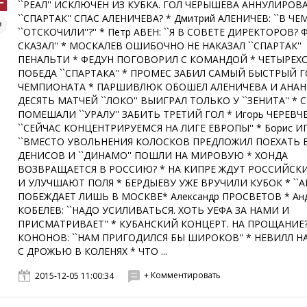
``РЕАЛ'' ИСКЛЮЧЕН ИЗ КУБКА. ГОЛ ЧЕРЫШЕВА АННУЛИРОВА
``СПАРТАК'' СПАС АЛЕНИЧЕВА? * Дмитрий АЛЕНИЧЕВ: ``В Ч
``ОТСКОЧИЛИ''?'' * Петр АВЕН: ``Я В СОВЕТЕ ДИРЕКТОРОВ?
СКАЗАЛ'' * МОСКАЛЕВ ОШИБОЧНО НЕ НАКАЗАЛ ``СПАРТАК''
ПЕНАЛЬТИ * ФЕДУН ПОГОВОРИЛ С КОМАНДОЙ * ЧЕТЫРЕХ
ПОБЕДА ``СПАРТАКА'' * ПРОМЕС ЗАБИЛ САМЫЙ БЫСТРЫЙ 
ЧЕМПИОНАТА * ПАРШИВЛЮК ОБОШЕЛ АЛЕНИЧЕВА И АНАНК
ДЕСЯТЬ МАТЧЕЙ ``ЛОКО'' ВЫИГРАЛ ТОЛЬКО У ``ЗЕНИТА'' * 
ПОМЕШАЛИ ``УРАЛУ'' ЗАБИТЬ ТРЕТИЙ ГОЛ * Игорь ЧЕРЕВЧ
``СЕЙЧАС КОНЦЕНТРИРУЕМСЯ НА ЛИГЕ ЕВРОПЫ'' * Борис И
``ВМЕСТО УВОЛЬНЕНИЯ КОЛОСКОВ ПРЕДЛОЖИЛ ПОЕХАТЬ В 
ДЕНИСОВ И ``ДИНАМО'' ПОШЛИ НА МИРОВУЮ * ХОНДА
ВОЗВРАЩАЕТСЯ В РОССИЮ? * НА КИПРЕ ЖДУТ РОССИЙСК
И УЛУЧШАЮТ ПОЛЯ * БЕРДЫЕВУ УЖЕ ВРУЧИЛИ КУБОК * ``А
ПОБЕЖДАЕТ ЛИШЬ В МОСКВЕ* Александр ПРОСВЕТОВ * Ан
КОБЕЛЕВ: ``НАДО УСИЛИВАТЬСЯ. ХОТЬ УЕФА ЗА НАМИ И
ПРИСМАТРИВАЕТ'' * КУБАНСКИЙ КОНЦЕРТ. НА ПРОЩАНИЕ?
КОНОНОВ: ``НАМ ПРИГОДИЛСЯ БЫ ШИРОКОВ'' * НЕВИЛЛ Н
С ДРОЖЬЮ В КОЛЕНЯХ * ЧТО ...
+ Комментировать
2015-12-05 11:00:34