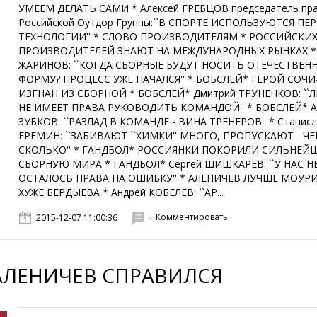
УМЕЕМ ДЕЛАТЬ САМИ * Алексей ГРЕБЦОВ председатель пр
Российской Оутдор Группы:``В СПОРТЕ ИСПОЛЬЗУЮТСЯ П
ТЕХНОЛОГИИ'' * СЛОВО ПРОИЗВОДИТЕЛЯМ * РОССИЙСКИ
ПРОИЗВОДИТЕЛЕЙ ЗНАЮТ НА МЕЖДУНАРОДНЫХ РЫНКАХ * 
ЖАРИНОВ: ``КОГДА СБОРНЫЕ БУДУТ НОСИТЬ ОТЕЧЕСТВЕН
ФОРМУ? ПРОЦЕСС УЖЕ НАЧАЛСЯ'' * БОБСЛЕЙ* ГЕРОЙ СОЧИ
ИЗГНАН ИЗ СБОРНОЙ * БОБСЛЕЙ* Дмитрий ТРУНЕНКОВ: ``
НЕ ИМЕЕТ ПРАВА РУКОВОДИТЬ КОМАНДОЙ'' * БОБСЛЕЙ* А
ЗУБКОВ: ``РАЗЛАД В КОМАНДЕ - ВИНА ТРЕНЕРОВ'' * Станис
ЕРЕМИН: ``ЗАБИВАЮТ ``ХИМКИ'' МНОГО, ПРОПУСКАЮТ - ЧЕ
СКОЛЬКО'' * ГАНДБОЛ* РОССИЯНКИ ПОКОРИЛИ СИЛЬНЕ
СБОРНУЮ МИРА * ГАНДБОЛ* Сергей ШИШКАРЕВ: ``У НАС Н
ОСТАЛОСЬ ПРАВА НА ОШИБКУ'' * АЛЕНИЧЕВ ЛУЧШЕ МОУР
ХУЖЕ БЕРДЫЕВА * Андрей КОБЕЛЕВ: ``АР...
+ Комментировать
2015-12-07 11:00:36
АЛЕНИЧЕВ СПРАВИЛСЯ