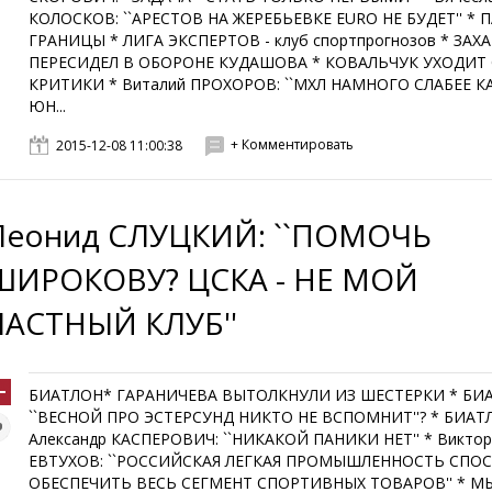
КОЛОСКОВ: ``АРЕСТОВ НА ЖЕРЕБЬЕВКЕ EURO НЕ БУДЕТ'' * П
ГРАНИЦЫ * ЛИГА ЭКСПЕРТОВ - клуб спортпрогнозов * ЗАХ
ПЕРЕСИДЕЛ В ОБОРОНЕ КУДАШОВА * КОВАЛЬЧУК УХОДИТ
КРИТИКИ * Виталий ПРОХОРОВ: ``МХЛ НАМНОГО СЛАБЕЕ 
ЮН...
+ Комментировать
2015-12-08 11:00:38
Леонид СЛУЦКИЙ: ``ПОМОЧЬ
ШИРОКОВУ? ЦСКА - НЕ МОЙ
ЧАСТНЫЙ КЛУБ''
БИАТЛОН* ГАРАНИЧЕВА ВЫТОЛКНУЛИ ИЗ ШЕСТЕРКИ * БИ
``ВЕСНОЙ ПРО ЭСТЕРСУНД НИКТО НЕ ВСПОМНИТ''? * БИАТ
Александр КАСПЕРОВИЧ: ``НИКАКОЙ ПАНИКИ НЕТ'' * Викто
ЕВТУХОВ: ``РОССИЙСКАЯ ЛЕГКАЯ ПРОМЫШЛЕННОСТЬ СПО
ОБЕСПЕЧИТЬ ВЕСЬ СЕГМЕНТ СПОРТИВНЫХ ТОВАРОВ'' * М