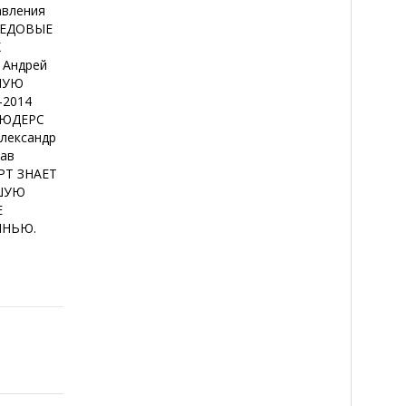
авления
ЕРЕДОВЫЕ
Х
Андрей
НУЮ
-2014
ЛЮДЕРС
лександр
лав
РТ ЗНАЕТ
ЙШУЮ
Е
ИНЬЮ.