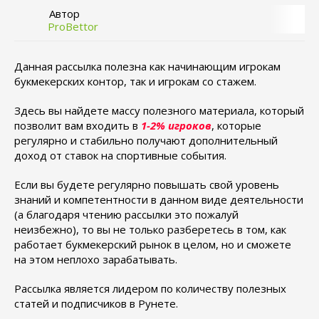
Автор
ProBettor
Данная рассылка полезна как начинающим игрокам
букмекерских контор, так и игрокам со стажем.
Здесь вы найдете массу полезного материала, который
позволит вам входить в
1-2% игроков
, которые
регулярно и стабильно получают дополнительный
доход от ставок на спортивные события.
Если вы будете регулярно повышать свой уровень
знаний и компетентности в данном виде деятельности
(а благодаря чтению рассылки это пожалуй
неизбежно), то вы не только разберетесь в том, как
работает букмекерский рынок в целом, но и сможете
на этом неплохо зарабатывать.
Рассылка является лидером по количеству полезных
статей и подписчиков в Рунете.