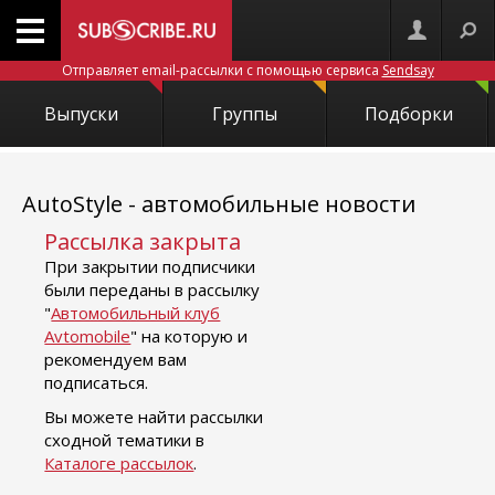
Отправляет email-рассылки с помощью сервиса
Sendsay
Выпуски
Группы
Подборки
AutoStyle - автомобильные новости
Рассылка закрыта
При закрытии подписчики
были переданы в рассылку
"
Автомобильный клуб
Avtomobile
" на которую и
рекомендуем вам
подписаться.
Вы можете найти рассылки
сходной тематики в
Каталоге рассылок
.