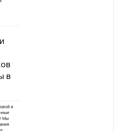
а
ли
ков
ы в
овой и
ечные
09 Мы
ания
е.