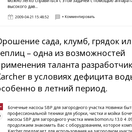
можно легко справиться с этой задачей с помощью аппарат
высокого дав...
+ Комментировать
2009-04-21 15:48:52
Орошение сада, клумб, грядок и
теплиц – одна из возможностей
применения таланта разработчи
Karcher в условиях дефицита вод
особенно в летний период.
Бочечные насосы SBP для загородного участка Новинки быт
профессиональной техники для уборки, чистки и мойки Боч
насосы SBP для загородного участка www.bomon.ru 13.0 4 .
продолжаем знакомить Вас с оборудованием, которое комп
Karcher предлагает для использования на загородном участк