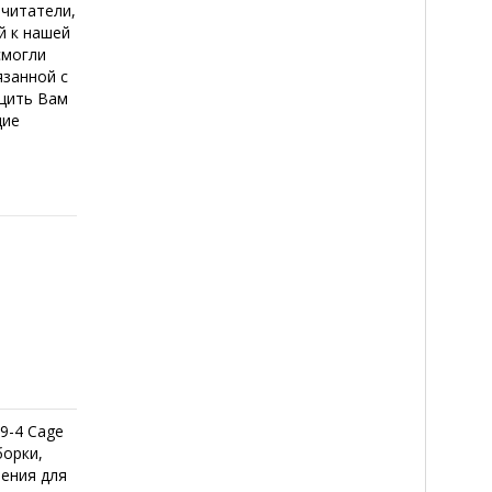
читатели,
й к нашей
смогли
язанной с
щить Вам
щие
9-4 Cage
борки,
ления для