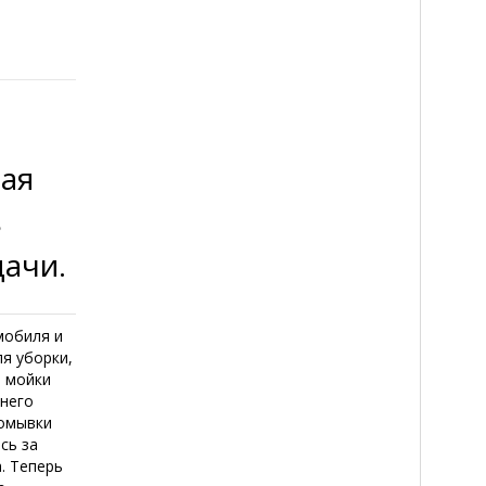
рая
в
дачи.
мобиля и
я уборки,
я мойки
тнего
помывки
сь за
. Теперь