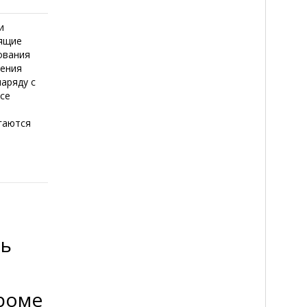
и
тящие
ования
нения
аряду с
Все
гаются
ть
кроме