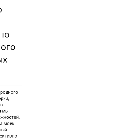
р
но
кого
ых
ородного
рки,
 в
я мы
ежностей,
и-моек
ный
фективно