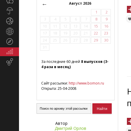
Общество
СМИ
←
Август 2026
Прогноз
1
2
погоды
3
4
5
6
7
8
9
Спорт
10
11
12
13
14
15
16
Страны
17
18
19
20
21
22
23
и
24
25
26
27
28
29
30
Туризм
регионы
31
Экономика
и
Email-
За последние 60 дней
8 выпусков (3-
финансы
4 раза в месяц)
маркетинг
Сайт рассылки:
http://www.bomon.ru
Открыта: 25-04-2008
Автор
Дмитрий Орлов