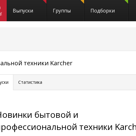
и
Выпуски
Группы
Подборки
y
альной техники Karcher
уски
Статистика
Новинки бытовой и
профессиональной техники Karc