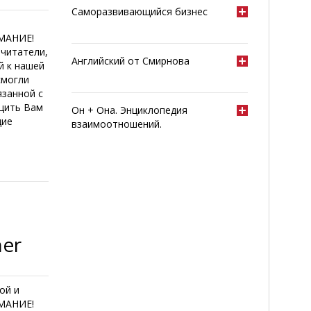
Саморазвивающийся бизнес
ИМАНИЕ!
читатели,
Английский от Смирнова
й к нашей
смогли
язанной с
щить Вам
Он + Она. Энциклопедия
щие
взаимоотношений.
her
ой и
ИМАНИЕ!