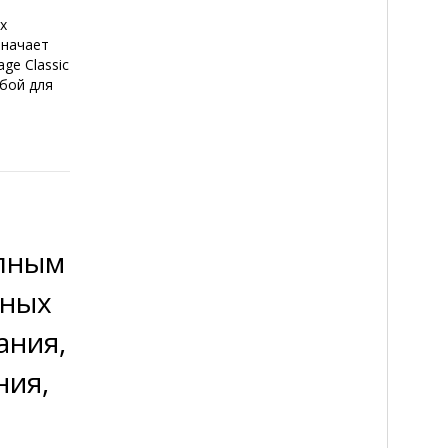
х
значает
ge Classic
обой для
олным
вных
ания,
ния,