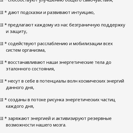
Ш
* дают подсказки и развивают интуицию,
Ш
* предлагают каждому из нас безграничную поддержку
Ш
и защиту,
* содействуют расслаблению и мобилизации всех
Ш
систем организма,
* восстанавливают наши энергетические тела до
Ш
эталонного состояния,
* несут в себе в потенциалы волн космических энергий
Ш
данного дня,
* созданы в потоке рисунка энергетических частиц
Ш
каждого дня,
* заряжают энергией и активизируют резервные
Ш
возможности нашего мозга.