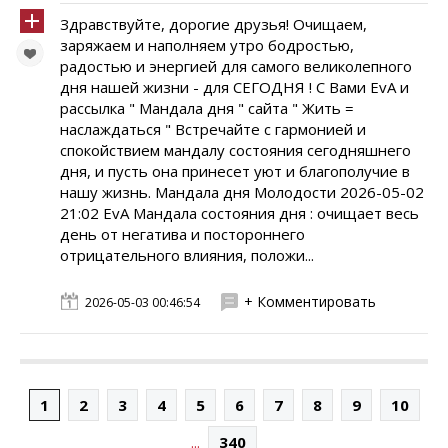
Здравствуйте, дорогие друзья! Очищаем,
заряжаем и наполняем утро бодростью,
радостью и энергией для самого великолепного
дня нашей жизни - для СЕГОДНЯ ! С Вами EvA и
рассылка " Мандала дня " сайта " Жить =
наслаждаться " Встречайте с гармонией и
спокойствием мандалу состояния сегодняшнего
дня, и пусть она принесет уют и благополучие в
нашу жизнь. Мандала дня Молодости 2026-05-02
21:02 EvA Мандала состояния дня : очищает весь
день от негатива и постороннего
отрицательного влияния, положи...
+ Комментировать
2026-05-03 00:46:54
1
2
3
4
5
6
7
8
9
10
...
340