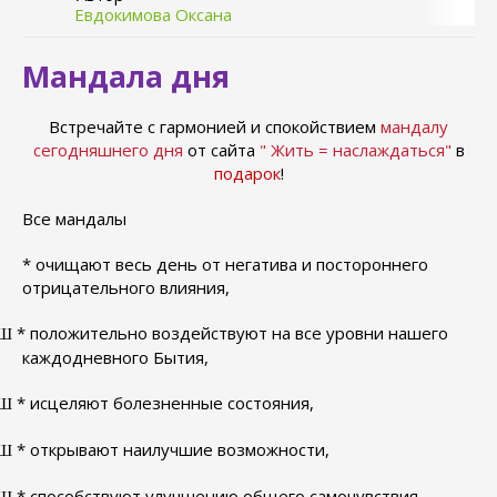
Евдокимова Оксана
Мандала дня
Встречайте с гармонией и спокойствием
мандалу
сегодняшнего дня
от сайта
" Жить = наслаждаться"
в
подарок
!
Все мандалы
* очищают весь день от негатива и постороннего
отрицательного влияния,
* положительно воздействуют на все уровни нашего
Ш
каждодневного Бытия,
* исцеляют болезненные состояния,
Ш
* открывают наилучшие возможности,
Ш
* способствуют улучшению общего самочувствия,