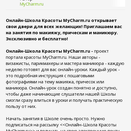
MyCharm.ru
Онлайн-Школа Красоты
MyCharm
.
ru
открывает
свои двери для всех желающих! Приглашаем вас
на занятия по макияжу, прическам и маникюру.
Эксклюзивно и бесплатно!
Онлайн-Школа Красоты
MyCharm
.
ru
-
проект
портала красоты
MyCharm
.
ru
. Наши авторы -
визажисты, парикмахеры и мастера маникюра - каждую
неделю готовят для вас онлайн-уроки. Каждый урок -
это подробная инструкция с пошаговыми
фотографиями на тему макияжа, причесок или
маникюра. Онлайн-урок создан понятно и доступно,
чтобы даже начинающие слушатели нашей Школы
смогли сразу влиться в уроки и получать практическую
пользу от них.
Начать занятия в Школе очень просто. Нужно
подписаться на рассылку <<Онлайн-Школа Красоты
MyCharm
.
ru
>> и получать на свою электронную почту