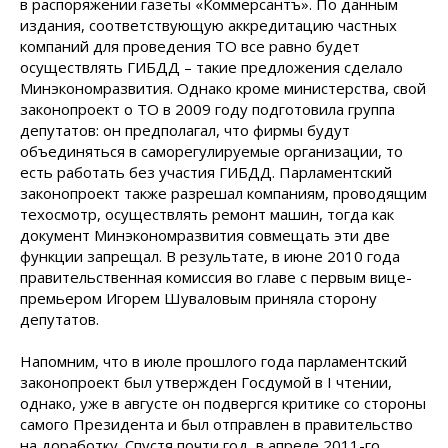
в распоряжении газеты «Коммерсантъ». По данным
издания, соответствующую аккредитацию частных
компаний для проведения ТО все равно будет
осуществлять ГИБДД – такие предложения сделало
Минэкономразвития. Однако кроме министерства, свой
законопроект о ТО в 2009 году подготовила группа
депутатов: он предполагал, что фирмы будут
объединяться в саморегулируемые организации, то
есть работать без участия ГИБДД. Парламентский
законопроект также разрешал компаниям, проводящим
техосмотр, осуществлять ремонт машин, тогда как
документ Минэкономразвития совмещать эти две
функции запрещал. В результате, в июне 2010 года
правительственная комиссия во главе с первым вице-
премьером Игорем Шуваловым приняла сторону
депутатов.
Напомним, что в июле прошлого года парламентский
законопроект был утвержден Госдумой в I чтении,
однако, уже в августе он подвергся критике со стороны
самого Президента и был отправлен в правительство
на доработку. Спустя почти год, в апреле 2011-го