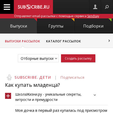
Отправляет email-рассылки с помощью сервиса
Sendsay
Выпуски
Группы
Подборки
ВЫПУСКИ РАССЫЛОК
КАТАЛОГ РАССЫЛОК
Отборные выпуски
Создать рассылку
SUBSCRIBE. ДЕТИ
|
Подписаться
Как купать младенца?
ШколаЖизни.ру - уникальные секреты,
хитрости и премудрости
Моя дочка в первый раз купалась под присмотром