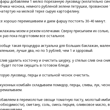
 фарш добавляем 1 мелко порезанную луковицу (желательно синюю
убчика чеснока, немного рубленой зелени петрушки, прованские т
 натертую на мелкой терке сырую картофелину.
се хорошо перемешиваем и даем фаршу постоять 30-40 минут.
аклажаны моем и режем колечками. Сверху присыпаем их солью,
ак раз пока подготовим все остальное.
ообще такая процедура актуальна для больших баклажан, маленьк
аленькие, лучше два, но по 5 рублей, чем 1 и здоровый.
 слив удалить косточку и очистить шкурку, у спелых слив она сни
е будет потом смущать в готовом блюде.
торую луковицу, перцы и остальной чеснок очистить.
 кухонных комбайн складываем помидор, перцы, сливы, лук, чесно
еремалываем.
обавляем в перемолотые овощи томатную пасту, молотый имб
еобходимости), сметану, соль, смесь перцев, оливковое масло, в
еремешиваем.