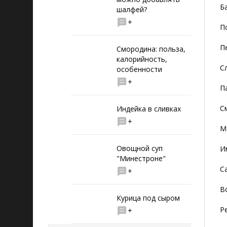
Б
шалфей?
+
П
П
Смородина: польза,
калорийность,
Сл
особенности
+
Па
См
Индейка в сливках
+
М
Овощной суп
И
"Минестроне"
Са
+
В
Курица под сыром
Р
+