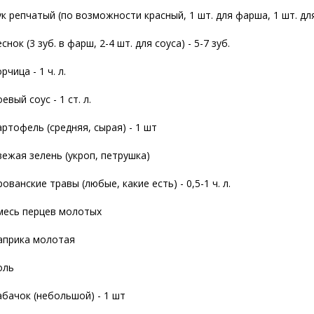
ук репчатый (по возможности красный, 1 шт. для фарша, 1 шт. для
снок (3 зуб. в фарш, 2-4 шт. для соуса) - 5-7 зуб.
рчица - 1 ч. л.
евый соус - 1 ст. л.
артофель (средняя, сырая) - 1 шт
вежая зелень (укроп, петрушка)
ованские травы (любые, какие есть) - 0,5-1 ч. л.
месь перцев молотых
априка молотая
оль
абачок (небольшой) - 1 шт