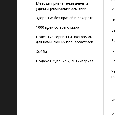
Методы привлечения денег и
удачи и реализации желаний
К
Здоровье без врачей и лекарств
П
1000 идей со всего мира
Б
Полезные сервисы и программы
Б
для начинающих пользователей
В
Хобби
Подарки, сувениры, антиквариат
З
Ч
п
И
К