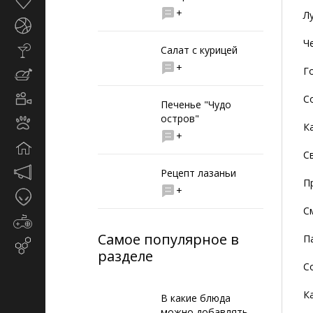
Здоровье
+
Л
Спорт
Че
Стиль
Салат с курицей
жизни
+
Го
Кулинария
Кино
Со
Печенье "Чудо
и
остров"
Животные
TV
К
+
Дом
С
Маркетинг
Рецепт лазаньи
Пр
и
+
Таинственное
реклама
С
Игры
Самое популярное в
П
Email-
разделе
маркетинг
С
К
В какие блюда
можно добавлять