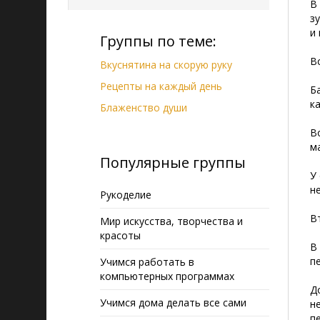
В
з
и
Группы по теме:
В
Вкуснятина на скорую руку
Рецепты на каждый день
Б
к
Блаженство души
В
м
Популярные группы
У
н
Рукоделие
В
Мир искусства, творчества и
красоты
В
п
Учимся работать в
компьютерных программах
Д
Учимся дома делать все сами
н
п