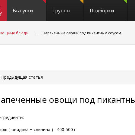
и
Выпуски
Группы
Подборки
y
вощные блюда
→
Запеченные овощи под пикантным соусом
 Предыдущая
статья
Запеченные овощи под пикантн
нгредиенты:
арш (говядина + свинина ) - 400-500 г