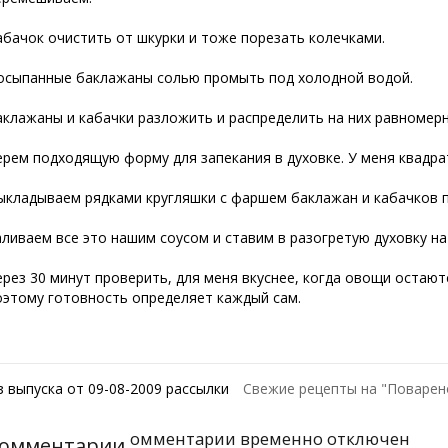
абачок очистить от шкурки и тоже порезать колечками.
осыпанные баклажаны солью промыть под холодной водой.
аклажаны и кабачки разложить и распределить на них равномер
ерем подходящую форму для запекания в духовке. У меня квадра
ыкладываем рядками кругляшки с фаршем баклажан и кабачков 
аливаем все это нашим соусом и ставим в разогретую духовку на
ерез 30 минут проверить, для меня вкуснее, когда овощи остают
оэтому готовность определяет каждый сам.
з выпуска от 09-08-2009 рассылки
Свежие рецепты на "Поварен
омментарии временно отключен
омментарии