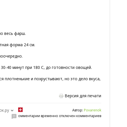
но весь фарш.
тная форма 24 см.
поочередно.
 30-40 минут при 180 С, до готовности овощей.
ся плотненькие и похрустывают, но это дело вкуса,
Версия для печати
ок.ру
Автор:
Povarenok
омментарии временно отключен комментариев