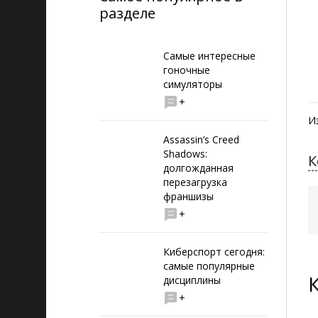
разделе
Самые интересные
гоночные
симуляторы
+
И
Assassin’s Creed
Shadows:
К
долгожданная
перезагрузка
франшизы
+
Киберспорт сегодня:
самые популярные
дисциплины
+