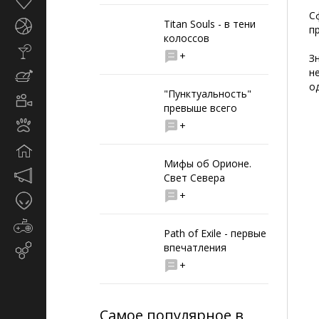
Здоровье
С
Titan Souls - в тени
Спорт
п
колоссов
Стиль
+
З
жизни
н
Кулинария
од
"Пунктуальность"
Кино
превыше всего
и
Животные
+
TV
Дом
Мифы об Орионе.
Маркетинг
Свет Севера
и
+
Таинственное
реклама
Игры
Path of Exile - первые
впечатления
Email-
маркетинг
+
Самое популярное в