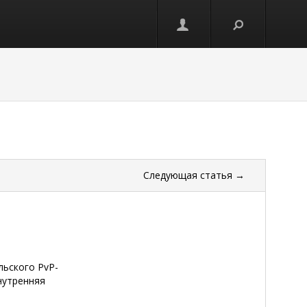
Следующая
статья
→
льского PvP-
нутренняя