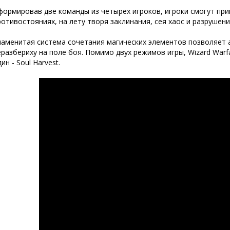
формировав две команды из четырех игроков, игроки смогут при
ротивостояниях, на лету творя заклинания, сея хаос и разрушени
наменитая система сочетания магических элементов позволяет 
еразбериху на поле боя. Помимо двух режимов игры, Wizard Warf
ин - Soul Harvest.