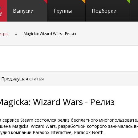
и
Выпуски
Группы
Подборки
y
-игры
→
Magicka: Wizard Wars - Релиз
 Предыдущая
статья
agicka: Wizard Wars - Релиз
а сервисе Steam состоялся релиз бесплатного многопользовате
кшена Magicka: Wizard Wars, разработкой которого занималась в
удия компании Paradox Interactive, Paradox North.