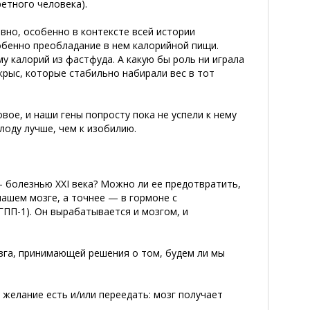
етного человека).
вно, особенно в контексте всей истории
обенно преобладание в нем калорийной пищи.
му калорий из фастфуда. А какую бы роль ни играла
рыс, которые стабильно набирали вес в тот
ое, и наши гены попросту пока не успели к нему
лоду лучше, чем к изобилию.
— болезнью XXI века? Можно ли ее предотвратить,
нашем мозге, а точнее — в гормоне с
ПП-1). Он вырабатывается и мозгом, и
озга, принимающей решения о том,
будем ли мы
 желание есть и/или переедать: мозг получает