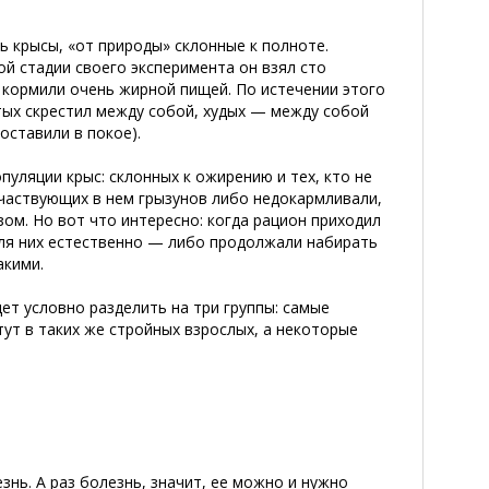
ть крысы, «от природы» склонные к полноте.
ой стадии своего эксперимента он взял сто
 кормили очень жирной пищей. По истечении этого
тых скрестил между собой, худых — между собой
оставили в покое).
уляции крыс: склонных к ожирению и тех, кто не
участвующих в нем грызунов либо недокармливали,
ом. Но вот что интересно: когда рацион приходил
 для них естественно — либо продолжали набирать
акими.
удет условно разделить на три группы: самые
тут в таких же стройных взрослых, а некоторые
нь. А раз болезнь, значит, ее можно и нужно