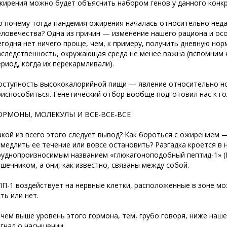
жирения можно будет объяснить набором генов у данного конкр
о почему тогда пандемия ожирения началась относительно неда
еловечества? Одна из причин — изменение нашего рациона и ос
егодня нет ничего проще, чем, к примеру, получить дневную нор
аследственность, окружающая среда не менее важна (вспомним к
ериод, когда их перекармливали).
оступность высококалорийной пищи — явление относительно нов
риспособиться. Генетический отбор вообще подготовил нас к го
ОРМОНЫ, МОЛЕКУЛЫ И ВСЕ-ВСЕ-ВСЕ
акой из всего этого следует вывод? Как бороться с ожирением 
амедлить ее течение или вовсе остановить? Разгадка кроется в 
руднопроизносимым названием «глюкагоноподобный пептид-1» (Г
ишечником, а они, как известно, связаны между собой.
ПП-1 воздействует на нервные клетки, расположенные в зоне м
ть или нет.
 чем выше уровень этого гормона, тем, грубо говоря, ниже наше
игнал о насыщении