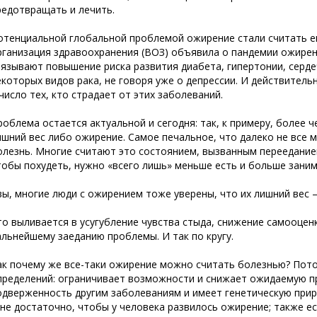
редотвращать и лечить.
отенциальной глобальной проблемой ожирение стали считать еще
рганизация здравоохранения (ВОЗ) объявила о пандемии ожирени
вязывают повышение риска развития диабета, гипертонии, серд
екоторых видов рака, не говоря уже о депрессии. И действитель
 число тех, кто страдает от этих заболеваний.
роблема остается актуальной и сегодня: так, к примеру, более 
ишний вес либо ожирение. Самое печальное, что далеко не все 
олезнь. Многие считают это состоянием, вызванным перееданием
тобы похудеть, нужно «всего лишь» меньше есть и больше зани
вы, многие люди с ожирением тоже уверены, что их лишний вес 
то выливается в усугубление чувства стыда, снижение самооценк
альнейшему заеданию проблемы. И так по кругу.
ак почему же все-таки ожирение можно считать болезнью? Пото
пределений: ограничивает возможности и снижает ожидаемую 
одверженность другим заболеваниям и имеет генетическую прир
ене достаточно, чтобы у человека развилось ожирение; также ес