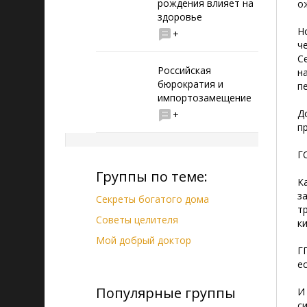
рождения влияет на
о
здоровье
Н
+
ч
С
Российская
н
бюрократия и
п
импортозамещение
Д
+
п
Г
Группы по теме:
К
з
Секреты богатого дома
т
Советы целителя
к
Мой добрый доктор
Г
ес
Популярные группы
И
с