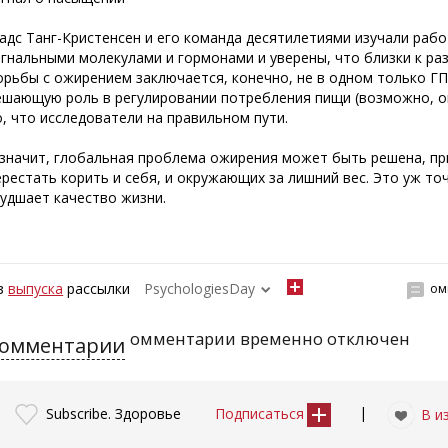
адс Танг-Кристенсен и его команда десятилетиями изучали рабо
игнальными молекулами и гормонами и уверены, что близки к ра
орьбы с ожирением заключается, конечно, не в одном только ГП
ешающую роль в регулировании потребления пищи (возможно, он
о, что исследователи на правильном пути.
 значит, глобальная проблема ожирения может быть решена, пр
ерестать корить и себя, и окружающих за лишний вес. Это уж то
худшает качество жизни.
з
выпуска
рассылки
PsychologiesDay
ом
омментарии временно отключен
омментарии
|
Subscribe. Здоровье
Подписаться
В и