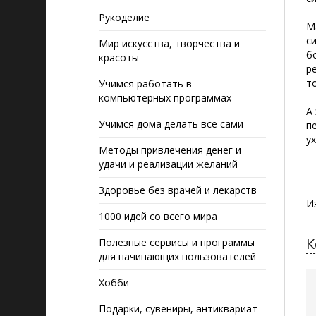
Рукоделие
М
с
Мир искусства, творчества и
б
красоты
р
т
Учимся работать в
компьютерных программах
А
Учимся дома делать все сами
п
у
Методы привлечения денег и
удачи и реализации желаний
Здоровье без врачей и лекарств
И
1000 идей со всего мира
К
Полезные сервисы и программы
для начинающих пользователей
Хобби
Подарки, сувениры, антиквариат