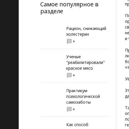
Самое популярное в
п
разделе
П
о
с
Рацион, снижающий
н
холестерин
и
+
П
л
Ученые
б
"реабилитировали"
ч
красное мясо
+
У
Э
Практикум
д
психологической
самозаботы
Т
+
о
п
Как способ
г