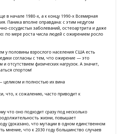
 в начале 1980-х, а к концу 1990-х Всемирная
я. Паника вполне оправдана: с этим недугом
ечно-сосудистых заболеваний, остеоартрита и даже
но: по мере роста числа людей с ожирением росло
чем у половины взрослого населения США есть
медики согласны с тем, что ожирение — это
 и отсутствием физических нагрузок. А значит,
маться спортом!
— целиком и полностью их вина
и, что, к сожалению, часто приводит к
му что оно подходит сразу под несколько
продолжительность жизни, повышает
оду (доказано, что мутации в одном единственном
ть мнение, что к 2030 году большинство случаев