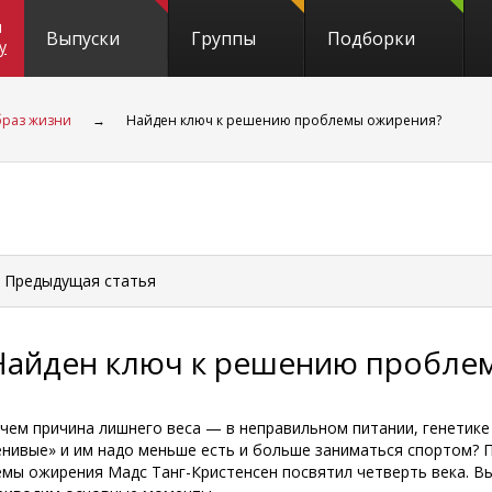
и
Выпуски
Группы
Подборки
y
раз жизни
→
Найден ключ к решению проблемы ожирения?
 Предыдущая
статья
Найден ключ к решению пробле
 чем причина лишнего веса — в неправильном питании, генетике
енивые» и им надо меньше есть и больше заниматься спортом? 
емы ожирения Мадс Танг-Кристенсен посвятил четверть века. Вы