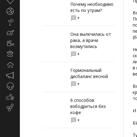
Здоровье
П
Почему необходимо
есть по утрам?
Спорт
В
+
П
Стиль
п
жизни
п
Кулинария
Она вылечилась от
(
рака, а врачи
Кино
возмутились
и
Н
Животные
+
TV
с
л
Дом
в
Гормональный
в
Маркетинг
дисбаланс весной
и
+
Таинственное
В
реклама
к
Игры
т
6 способов
взбодриться без
Email-
И
кофе
маркетинг
+
Б
Т