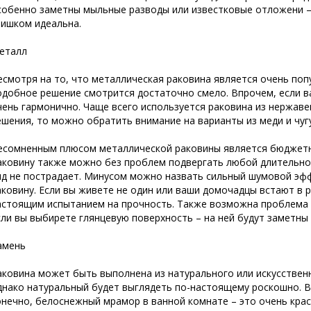
собенно заметны мыльные разводы или известковые отложени — в
лишком идеальна.
еталл
есмотря на то, что металлическая раковина является очень поп
одобное решение смотрится достаточно смело. Впрочем, если ва
чень гармонично. Чаще всего используется раковина из нержаве
ешения, то можно обратить внимание на варианты из меди и чуг
есомненным плюсом металлической раковины является бюджетн
аковину также можно без проблем подвергать любой длительно
ид не пострадает. Минусом можно назвать сильный шумовой эфф
аковину. Если вы живете не один или ваши домочадцы встают в 
астоящим испытанием на прочность. Также возможна проблема 
сли вы выбирете глянцевую поверхность – на ней будут заметны
амень
аковина может быть выполнена из натурального или искусственн
днако натуральный будет выглядеть по-настоящему роскошно. 
онечно, белоснежный мрамор в ванной комнате – это очень крас