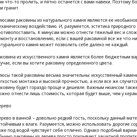
ам что-то пролить, и пятно останется с вами навеки. Поэтому 
ли гранит.
люсами раковины из натурального камня являются ее необыкнов
еханическому воздействию. И, разумеется, эстетика природного
ротивопоставить. К минусам можно отнести тяжелый вес и слож
емонту и восстановлению, если с вашей раковиной все же что-ни
атурального камня может позволить себе далеко не каждый.
аковина из искусственного камня является более бюджетным ва
лучае, если вы хотите раковину определенного цвета.
люсы такой раковины весьма значительны: искусственный камень
егкостью монтажа и высокой прочностью, а если все же случит
аковину будет гораздо проще и дешевле. Важным нюансом также
ожно отнести лишь стоимость, которая будет выше, чем у керам
ерево
ерево в ванной – довольно редкий гость, поскольку данный мат
стойчивым к влаге. Разумеется, можно использовать дорогие со
аже под водой чувствует себя отлично. Однако подобный вариант
бычно раковины из дерева просто покрывают защитной пропитк