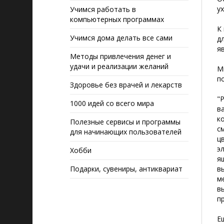
у
Учимся работать в
компьютерных программах
К
Учимся дома делать все сами
д
я
Методы привлечения денег и
удачи и реализации желаний
М
п
Здоровье без врачей и лекарств
"
1000 идей со всего мира
в
к
Полезные сервисы и программы
с
для начинающих пользователей
ц
э
Хобби
я
Подарки, сувениры, антиквариат
в
м
в
п
Е