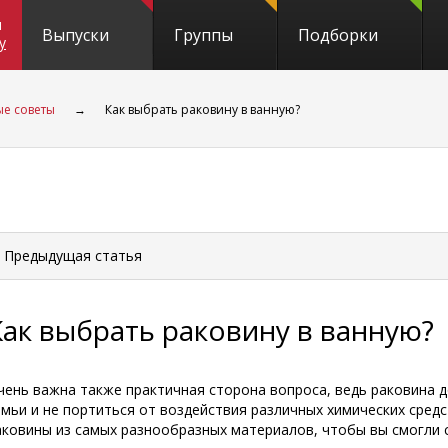
и
Выпуски
Группы
Подборки
y
е советы
→
Как выбрать раковину в ванную?
 Предыдущая
статья
Как выбрать раковину в ванную?
чень важна также практичная сторона вопроса, ведь раковина 
емьи и не портиться от воздействия различных химических сред
аковины из самых разнообразных материалов, чтобы вы смогли 