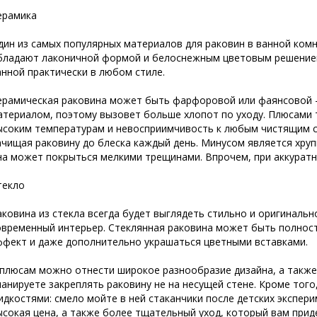
ерамика
дин из самых популярных материалов для раковин в ванной комн
бладают лаконичной формой и белоснежным цветовым решением
анной практически в любом стиле.
ерамическая раковина может быть фарфоровой или фаянсовой –
атериалом, поэтому вызовет больше хлопот по уходу. Плюсами 
ысоким температурам и невосприимчивость к любым чистящим с
ачищая раковину до блеска каждый день. Минусом является хруп
на может покрыться мелкими трещинами. Впрочем, при аккуратн
текло
аковина из стекла всегда будет выглядеть стильно и оригинальн
овременный интерьер. Стеклянная раковина может быть полнос
ффект и даже дополнительно украшаться цветными вставками.
 плюсам можно отнести широкое разнообразие дизайна, а также
ланируете закреплять раковину не на несущей стене. Кроме того
идкостями: смело мойте в ней стаканчики после детских экспер
ысокая цена, а также более тщательный уход, который вам прид