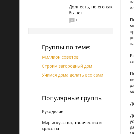
в
Долг есть, но его как
и
бы нет
П
+
м
п
р
н
Группы по теме:
Р
Миллион советов
с
Строим загородный дом
П
Учимся дома делать все сами
л
р
м
Популярные группы
Д
Рукоделие
Д
у
Мир искусства, творчества и
д
красоты
О