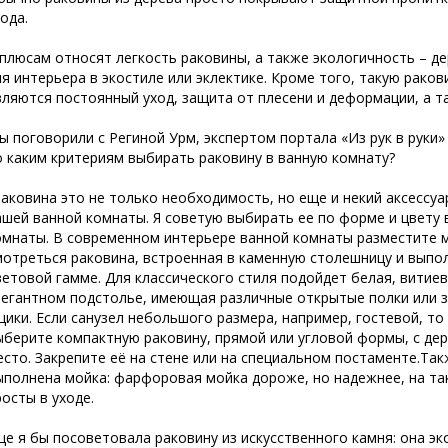
хода.
 плюсам относят легкость раковины, а также экологичность – 
ля интерьера в экостиле или эклектике. Кроме того, такую рако
вляются постоянный уход, защита от плесени и деформации, а т
ы поговорили с Региной Урм, экспертом портала «Из рук в руки»
о каким критериям выбирать раковину в ванную комнату?
Раковина это не только необходимость, но еще и некий аксессу
ашей ванной комнаты. Я советую выбирать ее по форме и цвету
омнаты. В современном интерьере ванной комнаты разместите м
мотреться раковина, встроенная в каменную столешницу и выполн
ветовой гамме. Для классического стиля подойдет белая, вити
легантном подстолье, имеющая различные открытые полки или 
щики. Если санузел небольшого размера, например, гостевой, то
ыберите компактную раковину, прямой или угловой формы, с д
есто. Закрепите её на стене или на специальном постаменте.Та
ыполнена мойка: фарфоровая мойка дороже, но надежнее, на так
росты в уходе.
ще я бы посоветовала раковину из искусственного камня: она э