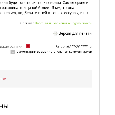
ина будет опять сиять, как новая. Самые яркие и
я раковина толщиной более 15 мм, то она
нтерьер, подберите к ней в тон аксессуары, и вы
Оригинал
Полезная информация о недвижимости
Версия для печати
вижимости
Автор:
ait***@i*****.ru
омментарии временно отключен комментариев
ное
ены