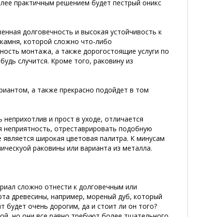
более практичным решением будет пестрый оникс
енная долговечность и высокая устойчивость к
 камня, которой сложно что-либо
ность монтажа, а также дорогостоящие услуги по
будь случится. Кроме того, раковину из
риантом, а также прекрасно подойдет в том
 неприхотлив и прост в уходе, отличается
ся неприятность, отреставрировать подобную
 является широкая цветовая палитра. К минусам
ическуой раковины или варианта из металла.
ериал сложно отнести к долговечным или
рта древесины, например, мореный дуб, который
 будет очень дорогим, да и стоит ли он того?
ой, но они все равно требуют более тщательного