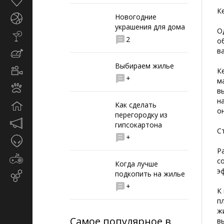
Здоровье
К
Новогодние
Спорт
украшения для дома
О
Стиль
2
о
жизни
в
Кулинария
Выбираем жилье
Кино
К
+
и
м
Животные
TV
в
н
Kак сделать
Дом
о
перегородку из
Маркетинг
гипсокартона
С
и
+
Таинственное
реклама
Р
Игры
с
Когда лучше
э
подкопить на жилье
Email-
маркетинг
+
К
п
ж
Самое популярное в
в