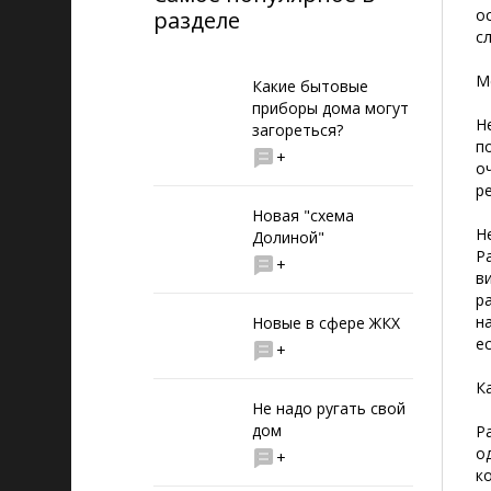
о
разделе
с
М
Какие бытовые
приборы дома могут
Н
загореться?
п
+
о
р
Новая "схема
Н
Долиной"
Р
+
в
р
н
Новые в сфере ЖКХ
е
+
К
Не надо ругать свой
дом
Р
о
+
к