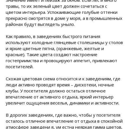
Значение имеет и пейзаж за окном. Если лес и много
травы, то их зеленый цвет должен сочетаться с
цветом интерьера. Успокаивающие голубые оттенки
прекрасно смотрятся в доме у моря, а в промышленных
районах будут выглядеть уныло.
Как правило, в заведениях быстрого питания
используют холодные глянцевые столешницы у столов
и яркие цветные пятна, (оранжевые, желтые и
красные). Такие цвета создают настроение
гостеприимства и провоцируют аппетит, привлекают
посетителей.
Схожая цветовая схема относится и к заведениям, где
люди активно проводят время – дискотеки, ночные
клубы. У посетителя должно остаться отличное
впечатление от активного отдыха, яркий интерьер
увеличит ощущения веселья, динамики и активности.
В дорогих заведениях, где важно, чтобы у посетителя
осталось отличное впечатление от отдыха в спокойной
атмосфере заведени я, ум естна неяркая гамма цветов,