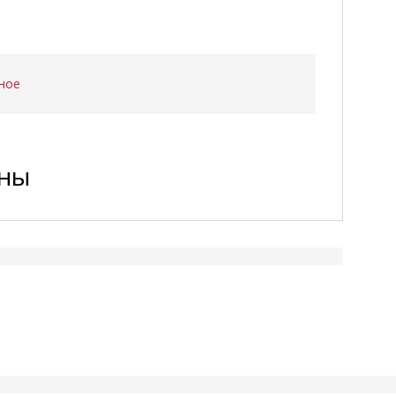
ное
ены