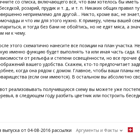
ачните со списка, включающего всё, что вам хотелось бы иметь 
беседкой, розарий, прудик и т. д., и т. п. Никаких общих правил 
овершенно неприемлемо для другой… Никто, кроме вас, не знает
омочадцы и что им
для этого нужно. К примеру, члены вашей се
опариться, и тогда без бани не обойтись, но не едят мяса, а зна
м ни к чему.
осле этого схематично нанесите все позиции на план участка. Не
акую именно функцию будет выполнять та или иная часть сада. К
ависимости от рельефа и степени освещённости, но все прочие
оображений вашего удобства. Скажем, кто-то предпочитает задв
добнее, когда она рядом с домом. Главное, чтобы ваши планы н
оварищества (если они имеются). В остальном вы абсолютно св
 вот реализовывать получившуюся схему вы можете уже постепен
еревья, в следующем году разбить цветник или построить беседку
з выпуска от 04-08-2016 рассылки
Аргументы и Факты