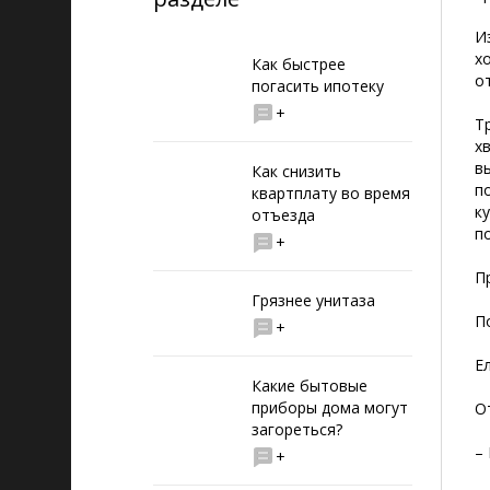
И
х
Как быстрее
о
погасить ипотеку
+
Т
х
в
Как снизить
п
квартплату во время
к
отъезда
п
+
П
Грязнее унитаза
П
+
Е
Какие бытовые
приборы дома могут
О
загореться?
–
+