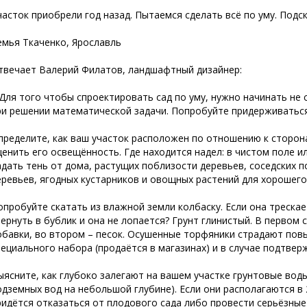
часток приобрели год назад. Пытаемся сделать всё по уму. Подск
емья Ткаченко, Ярославль
твечает Валерий Филатов, ландшафтный дизайнер:
 Для того чтобы спроектировать сад по уму, нужно начинать не с
ри решении математической задачи. Попробуйте придерживаться
пределите, как ваш участок расположен по отношению к сторон
ценить его освещённость. Где находится надел: в чистом поле и
адать тень от дома, растущих поблизости деревьев, соседских п
еревьев, ягодных кустарников и овощных растений для хорошего
опробуйте скатать из влажной земли колбаску. Если она трескае
вернуть в бублик и она не лопается? Грунт глинистый. В первом
обавки, во втором – песок. Осушенные торфяники страдают по
пециального набора (продаётся в магазинах) и в случае подтвер
ыясните, как глубоко залегают на вашем участке грунтовые воды
одземных вод на небольшой глубине). Если они располагаются в 
ридётся отказаться от плодового сада либо провести серьёзные