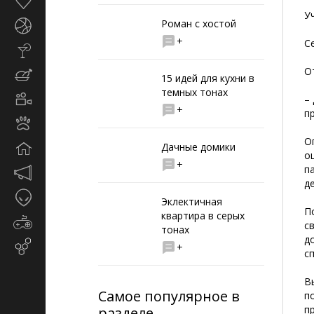
Здоровье
У
Роман с хостой
Спорт
+
С
Стиль
жизни
О
Кулинария
15 идей для кухни в
темных тонах
Кино
–
+
и
п
Животные
TV
О
Дачные домики
Дом
о
+
п
Маркетинг
д
и
Таинственное
реклама
Эклектичная
П
квартира в серых
Игры
с
тонах
д
Email-
+
с
маркетинг
В
Самое популярное в
п
п
разделе