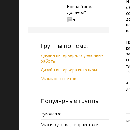
Н
Новая "схема
с 
Долиной"
с
д
+
п
ва
П
Группы по теме:
к
з
Дизайн интерьера, отделочные
с
работы
у
Дизайн интерьера квартиры
т
Миллион советов
А
д
Популярные группы
Рукоделие
И
Мир искусства, творчества и