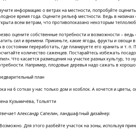
зучите информацию о ветрах на местности, попробуйте оценить,
олодное время года. Оцените рельеф местности. Ведь в низинах
ткрыта всем ветрам, что противопоказано некоторым теплолюби
резво оцените собственные потребности и возможности – ведь с
ватить сил и времени. Прикиньте, какие ягоды, фрукты и овощи 
ы в состоянии переработать, где планируете его хранить и т. п. 
осчитайте количество саженцев. Постарайтесь избежать посадок
упил». Что касается размещения на участ­ке разных культур, то 
отребности. Например, плодовые деревья надо сажать в хорошо
редварительный план
ока на 6 сотках у нас только дом и хозблок. А хочется и цветы, 
лена Кузьмичёва, Тольятти
твечает Александр Сапелин, ландшафтный дизайнер:
 Возможно. Для этого разбейте участок на зоны, используя при