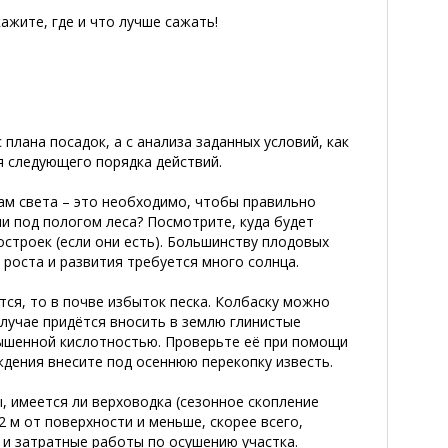
ажите, где и что лучше сажать!
 плана посадок, а с анализа заданных условий, как
 следующего порядка действий.
ам света – это необходимо, чтобы правильно
ли под пологом леса? Посмотрите, куда будет
остроек (если они есть). Большинству плодовых
 роста и развития требуется много солнца.
тся, то в почве избыток песка. Колбаску можно
 случае придётся вносить в землю глинистые
вышенной кислотностью. Проверьте её при помощи
ждения внесите под осеннюю перекопку известь.
, имеется ли верховодка (сезонное скопление
2 м от поверхности и меньше, скорее всего,
 и затратные работы по осушению участка.