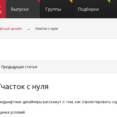
и
Выпуски
Группы
Подборки
y
фтный дизайн
→
Участок с нуля
 Предыдущая
статья
Участок с нуля
андшафтные дизайнеры расскажут о том, как спроектировать сад
ценка условий