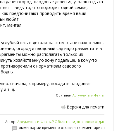
на даче: огород, плодовые деревья, уголок отдыха
тут нет – ведь то, что подходит одной семье,
, как предпочитают проводить время ваши
мьи любят
чит, мангал
 углубляйтесь в детали: на этом этапе важно лишь,
онечно, огород и плодовый сад надо разместить в
 фрагменты можно располагать только из
инуть хозяйственную зону подальше, а кому-то
е противоречили с нормативам садового
ободны.
но: сначала, к примеру, посадить плодовые
 и т. д.
Оригинал
Аргументы и Факты
Версия для печати
Автор:
Аргументы и Факты// Объясняем, что происходит
омментарии временно отключен комментариев