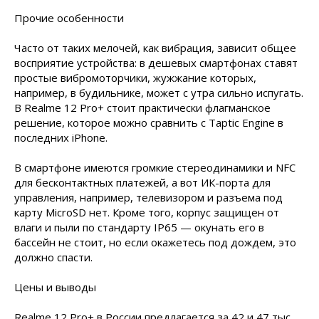
Прочие особенности
Часто от таких мелочей, как вибрация, зависит общее
восприятие устройства: в дешевых смартфонах ставят
простые вибромоторчики, жужжание которых,
например, в будильнике, может с утра сильно испугать.
В Realme 12 Pro+ стоит практически флагманское
решение, которое можно сравнить с Taptic Engine в
последних iPhone.
В смартфоне имеются громкие стереодинамики и NFC
для бесконтактных платежей, а вот ИК-порта для
управления, например, телевизором и разъема под
карту MicroSD нет. Кроме того, корпус защищен от
влаги и пыли по стандарту IP65 — окунать его в
бассейн не стоит, но если окажетесь под дождем, это
должно спасти.
Цены и
выводы
Realme 12 Pro+ в России предлагается за 42 и 47 тыс.