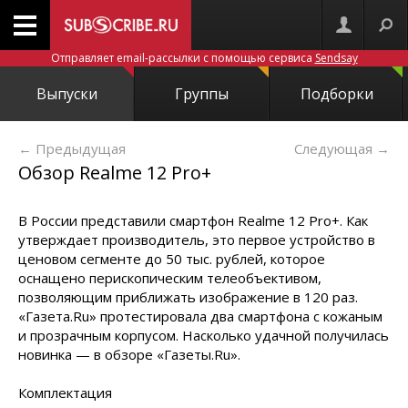
Отправляет email-рассылки с помощью сервиса
Sendsay
Выпуски
Группы
Подборки
← Предыдущая
Следующая
→
Обзор Realme 12 Pro+
В России представили смартфон Realme 12 Pro+. Как
утверждает производитель, это первое устройство в
ценовом сегменте до 50 тыс. рублей, которое
оснащено перископическим телеобъективом,
позволяющим приближать изображение в 120 раз.
«Газета.Ru» протестировала два смартфона с кожаным
и прозрачным корпусом. Насколько удачной получилась
новинка — в обзоре «Газеты.Ru».
Комплектация