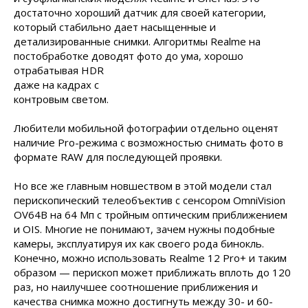
достаточно хороший датчик для своей категории,
который стабильно дает насыщенные и
детализированные снимки. Алгоритмы Realme на
постобработке доводят фото до ума,
хорошо
отрабатывая HDR
даже на кадрах с
контровым светом.
Любители мобильной фотографии отдельно оценят
наличие Pro-режима с возможностью снимать фото в
формате RAW для последующей проявки.
Но все же главным новшеством в этой модели стал
перископический телеобъектив с сенсором OmniVision
OV64B на 64 Мп с тройным оптическим приближением
и OIS. Многие не понимают, зачем нужны подобные
камеры, эксплуатируя их как своего рода бинокль.
Конечно, можно использовать Realme 12 Pro+ и таким
образом — перископ может приближать вплоть до 120
раз, но наилучшее соотношение приближения и
качества снимка можно достигнуть между 30- и 60-