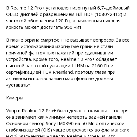
В Realme 12 Pro+ установлен изогнутый 6,7-дюймовый
OLED-дисплей с разрешением Full HD+ (1080×2412) и
частотой обновления 120 Гц, а заявленная пиковая
яркость может достигать 950 нит.
В плане экрана смартфон не вызывает вопросов. За все
время использования изогнутые грани не стали
причиной фантомных нажатий при сдавливании
устройства. Кроме того, Realme 12 Pro+ обладает
высокой частотой пульсации ШИМ на 2160 Гц и
сертификацией TÜV Rheinland, поэтому глаза при
активном использовании смартфона не должны
«уставать».
Камеры
Упор в Realme 12 Pro+ был сделан на камеры — не зря
она занимает как минимум четверть задней панели.
Основной сенсор Sony IMX890 на 50 Мп с оптической
стабилизацией (OIS) чаще встречается во флагманских
и субфлагманских моделях Realme и OnePlus. Это