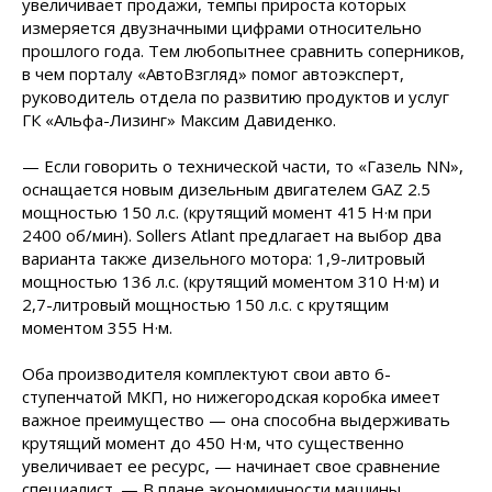
увеличивает продажи, темпы прироста которых
измеряется двузначными цифрами относительно
прошлого года. Тем любопытнее сравнить соперников,
в чем порталу «АвтоВзгляд» помог автоэксперт,
руководитель отдела по развитию продуктов и услуг
ГК «Альфа-Лизинг» Максим Давиденко.
— Если говорить о технической части, то «Газель NN»,
оснащается новым дизельным двигателем GAZ 2.5
мощностью 150 л.с. (крутящий момент 415 Н·м при
2400 об/мин). Sollers Atlant предлагает на выбор два
варианта также дизельного мотора: 1,9-литровый
мощностью 136 л.с. (крутящий моментом 310 Н·м) и
2,7-литровый мощностью 150 л.с. с крутящим
моментом 355 Н·м.
Оба производителя комплектуют свои авто 6-
ступенчатой МКП, но нижегородская коробка имеет
важное преимущество — она способна выдерживать
крутящий момент до 450 Н·м, что существенно
увеличивает ее ресурс, — начинает свое сравнение
специалист. — В плане экономичности машины