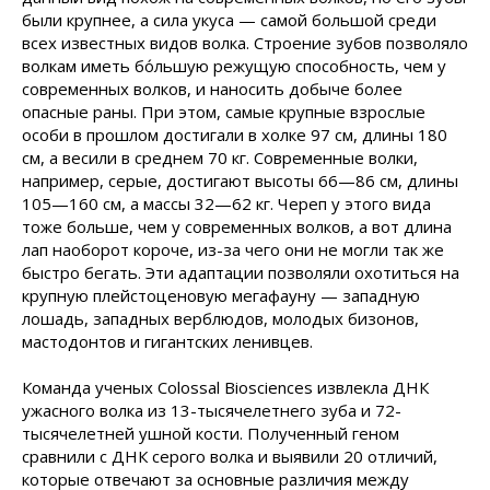
были крупнее, а сила укуса — самой большой среди
всех известных видов волка. Строение зубов позволяло
волкам иметь бо́льшую режущую способность, чем у
современных волков, и наносить добыче более
опасные раны. При этом, самые крупные взрослые
особи в прошлом достигали в холке 97 см, длины 180
см, а весили в среднем 70 кг. Современные волки,
например, серые, достигают высоты 66—86 см, длины
105—160 см, а массы 32—62 кг. Череп у этого вида
тоже больше, чем у современных волков, а вот длина
лап наоборот короче, из-за чего они не могли так же
быстро бегать. Эти адаптации позволяли охотиться на
крупную плейстоценовую мегафауну — западную
лошадь, западных верблюдов, молодых бизонов,
мастодонтов и гигантских ленивцев.
Команда ученых Colossal Biosciences извлекла ДНК
ужасного волка из 13-тысячелетнего зуба и 72-
тысячелетней ушной кости. Полученный геном
сравнили с ДНК серого волка и выявили 20 отличий,
которые отвечают за основные различия между