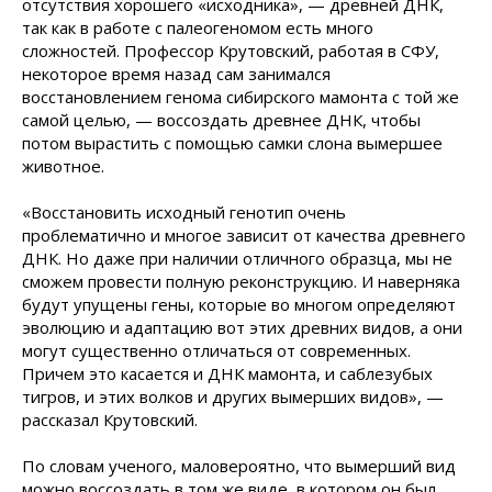
отсутствия хорошего «исходника», — древней ДНК,
так как в работе с палеогеномом есть много
сложностей. Профессор Крутовский, работая в СФУ,
некоторое время назад сам занимался
восстановлением генома сибирского мамонта с той же
самой целью, — воссоздать древнее ДНК, чтобы
потом вырастить с помощью самки слона вымершее
животное.
«Восстановить исходный генотип очень
проблематично и многое зависит от качества древнего
ДНК. Но даже при наличии отличного образца, мы не
сможем провести полную реконструкцию. И наверняка
будут упущены гены, которые во многом определяют
эволюцию и адаптацию вот этих древних видов, а они
могут существенно отличаться от современных.
Причем это касается и ДНК мамонта, и саблезубых
тигров, и этих волков и других вымерших видов», —
рассказал Крутовский.
По словам ученого, маловероятно, что вымерший вид
можно воссоздать в том же виде, в котором он был.