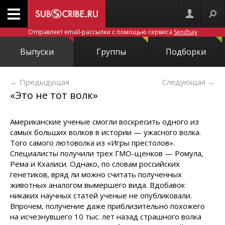
Отправляет email-рассылки с помощью сервиса
Sendsay
Выпуски
Группы
Подборки
← Предыдущая
Следующая
→
«Это не тот волк»
Американские ученые смогли воскресить одного из
самых больших волков в истории — ужасного волка.
Того самого лютоволка из «Игры престолов».
Специалисты получили трех ГМО-щенков — Ромула,
Рема и Кхалиси. Однако, по словам российских
генетиков, вряд ли можно считать полученных
животных аналогом вымершего вида. Вдобавок
никаких научных статей ученые не опубликовали.
Впрочем, получение даже приблизительно похожего
на исчезнувшего 10 тыс. лет назад страшного волка