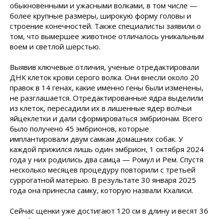
обыкновенными и ужасными волками, в том числе —
более крупные размеры, широкую форму головы и
строение конечностей. Также специалисты заявили о
том, что вымершее животное отличалось уникальным
воем и светлой шерстью.
Выявив ключевые отличия, ученые отредактировали
ДНК клеток крови серого волка. Они внесли около 20
правок в 14 генах, какие именно гены были изменены,
не разглашается. Отредактированные ядра выделили
из клеток, пересадили их в лишенные ядер волчьи
яйцеклетки и дали сформироваться эмбрионам. Всего
было получено 45 эмбрионов, которые
имплантировали двум самкам домашних собак. У
каждой прижился лишь один эмбрион, 1 октября 2024
года у них родились два самца — Ромул и Рем. Спустя
несколько месяцев процедуру повторили с третьей
суррогатной матерью. В результате 30 января 2025
года она принесла самку, которую назвали Кхалиси.
Сейчас щенки уже достигают 120 см в длину и весят 36