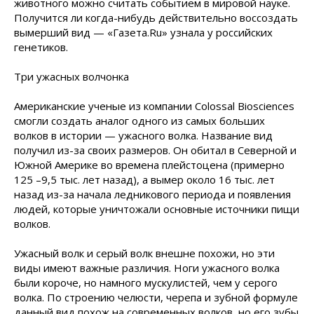
животного можно считать событием в мировой науке.
Получится ли когда-нибудь действительно воссоздать
вымерший вид — «Газета.Ru» узнала у российских
генетиков.
Три ужасных волчонка
Американские ученые из компании Colossal Biosciences
смогли создать аналог одного из самых больших
волков в истории — ужасного волка. Название вид
получил из-за своих размеров. Он обитал в Северной и
Южной Америке во времена плейстоцена (примерно
125 –9,5 тыс. лет назад), а вымер около 16 тыс. лет
назад из-за начала ледникового периода и появления
людей, которые уничтожали основные источники пищи
волков.
Ужасный волк и серый волк внешне похожи, но эти
виды имеют важные различия. Ноги ужасного волка
были короче, но намного мускулистей, чем у серого
волка. По строению челюсти, черепа и зубной формуле
данный вид похож на современных волков, но его зубы