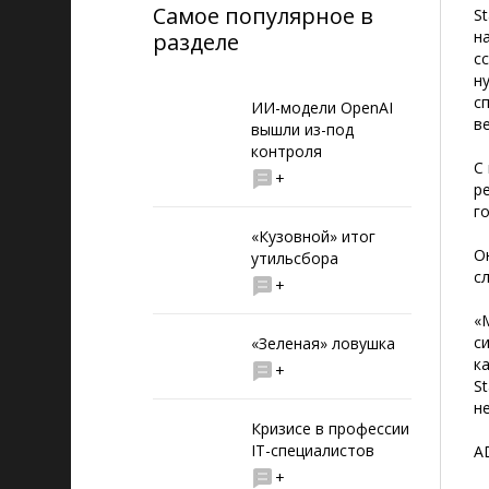
Самое популярное в
S
н
разделе
с
н
с
ИИ-модели OpenAI
в
вышли из-под
контроля
С
+
р
г
«Кузовной» итог
О
утильсбора
с
+
«
с
«Зеленая» ловушка
к
+
S
н
Кризисе в профессии
IT-специалистов
A
+