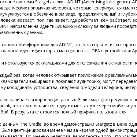
 основе системы Stargetz лежит ADINT (Advertising Intelligence).
оведенческих привычках человека, которые генерируются смарт
ккумулируется в обезличенном виде, продолжительный и глубок
еловека: возраст, пол, где живет, где работает, кем работает, ес
DINT направлен на идентификацию и слежку за людьми посредс
безличенных данных.
сточником информации для ADINT, то есть сырьем, из которого
екламные идентификаторы смартфонов — IDFA в устройствах Appl
ни используются рекламщиками для отслеживания активности 
аждый раз, когда человек открывает приложение с рекламным м
екламодатели выбирают и покупают аудиторию) могут передават
ему координаты устройства, сведения о модели телефона, интере
алее начинается корреляция данных. Если смартфон регулярно 
tarlink, а затем появляется в других местах уже через мобильну
обой. В результате строится полный профиль пользователя.
о данным The Cradle, во время демонстрации Stargetz в Вене од
 был идентифицирован менее чем за «время одной демонстрацио
казывается). По мнению Бедерова, вероятность того, что Starget