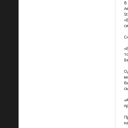
В
л
S
«
с
С
«
т
Б
О
м
б
с
«
п
П
н