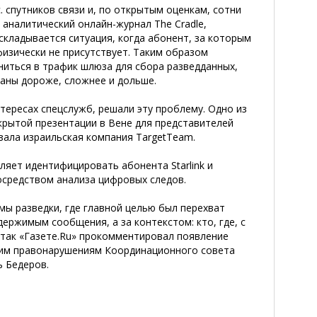
с. спутников связи и, по открытым оценкам, сотни
 аналитический онлайн-журнал The Cradle,
складывается ситуация, когда абонент, за которым
физически не присутствует. Таким образом
ниться в трафик шлюза для сбора разведданных,
раны дороже, сложнее и дольше.
тересах спецслужб, решали эту проблему. Одно из
акрытой презентации в Вене для представителей
азала израильская компания TargetTeam.
ляет идентифицировать абонента Starlink и
осредством анализа цифровых следов.
ы разведки, где главной целью был перехват
одержимым сообщения, а за контекстом: кто, где, с
— так «Газете.Ru» прокомментировал появление
ским правонарушениям Координационного совета
ь Бедеров.