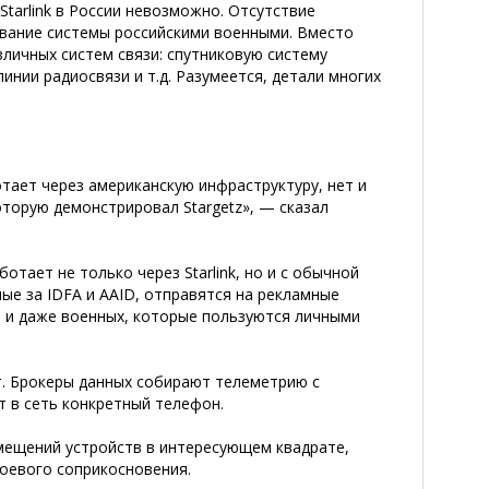
tarlink в России невозможно. Отсутствие
ование системы российскими военными. Вместо
зличных систем связи: спутниковую систему
инии радиосвязи и т.д. Разумеется, детали многих
отает через американскую инфраструктуру, нет и
оторую демонстрировал Stargetz», — сказал
тает не только через Starlink, но и с обычной
ые за IDFA и AAID, отправятся на рекламные
Ф и даже военных, которые пользуются личными
т. Брокеры данных собирают телеметрию с
т в сеть конкретный телефон.
емещений устройств в интересующем квадрате,
боевого соприкосновения.