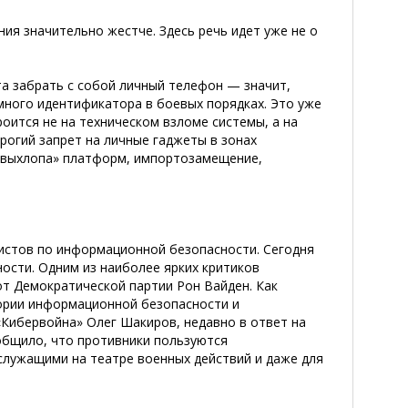
ия значительно жестче. Здесь речь идет уже не о
та забрать с собой личный телефон — значит,
много идентификатора в боевых порядках. Это уже
роится не на техническом взломе системы, а на
рогий запрет на личные гаджеты в зонах
 «выхлопа» платформ, импортозамещение,
истов по информационной безопасности. Сегодня
ости. Одним из наиболее ярких критиков
от Демократической партии Рон Вайден. Как
тории информационной безопасности и
«Кибервойна» Олег Шакиров, недавно в ответ на
бщило, что противники пользуются
служащими на театре военных действий и даже для