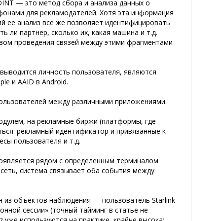
 ADINT — это метод сбора и анализа данных о
фонами для рекламодателей. Хотя эта информация
ий ее анализ все же позволяет идентифицировать
ть ли партнер, сколько их, какая машина и т.д.
твом проведения связей между этими фрагментами
 выводится личность пользователя, являются
e и AAID в Android.
пользователей между различными приложениями.
одулем, на рекламные биржи (платформы, где
ься: рекламный идентификатор и привязанные к
сы пользователя и т.д.
появляется рядом с определенным терминалом
ю сеть, система связывает оба события между
ин из объектов наблюдения — пользователь Starlink
нной сессии» (точный тайминг в статье не
z уже используются на практике, крайне высока: