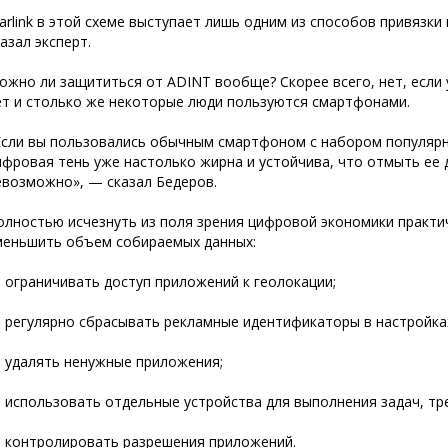
tarlink в этой схеме выступает лишь одним из способов привязк
казал эксперт.
ожно ли защититься от ADINT вообще? Скорее всего, нет, если 
ет и столько же некоторые люди пользуются смартфонами.
Если вы пользовались обычным смартфоном с набором популярн
ифровая тень уже настолько жирна и устойчива, что отмыть ее 
евозможно», — сказал Бедеров.
олностью исчезнуть из поля зрения цифровой экономики практ
меньшить объем собираемых данных:
 ограничивать доступ приложений к геолокации;
 регулярно сбрасывать рекламные идентификаторы в настройка
 удалять ненужные приложения;
 использовать отдельные устройства для выполнения задач, т
 контролировать разрешения приложений.