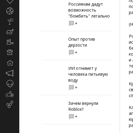
Здоровье
п
Россиянам дадут
п
возможность
Спорт
р
"бомбить" легально
Стиль
+
(Н
жизни
Кулинария
Р
Опыт против
Кино
и
дерзости
и
б
Животные
+
TV
к
и
Дом
т
ИИ отнимет у
р
Маркетинг
человека питьевую
и
воду
Таинственное
К
реклама
+
с
Игры
с
Зачем вернули
Email-
К
Roblox?
маркетинг
а
+
ю
р