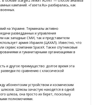
а. В основе Stargetz лежит ADINT — способ анализа
мных кампаний. «Газета.Ru» разбиралась, как
 военных.
твий на Украине. Терминалы активно
редачи разведданных и управления
ли как западные СМИ, так и представители
и использует армия Израиля (ЦАХАЛ). Известно, что
али сервис компании SpaceX. Также спутниковые
ированиями и гуманитарными организациями в
 есть и другое преимущество: долгое время эта
 разведки по сравнению с классической
жду абонентским устройством и космическим
— шлюзов. Шлюзы зачастую находятся в одной
ого шлюза, она просто их берет, поскольку
нными полномочиями.