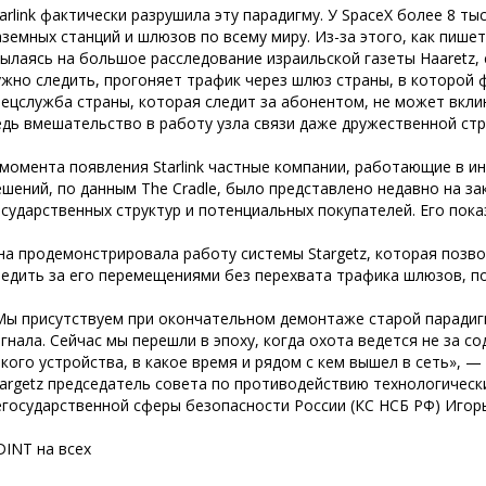
tarlink фактически разрушила эту парадигму. У SpaceX более 8 ты
аземных станций и шлюзов по всему миру. Из-за этого, как пишет
сылаясь на большое расследование израильской газеты Haaretz, 
ужно следить, прогоняет трафик через шлюз страны, в которой 
пецслужба страны, которая следит за абонентом, не может вкли
едь вмешательство в работу узла связи даже дружественной ст
 момента появления Starlink частные компании, работающие в ин
ешений, по данным The Cradle, было представлено недавно на з
осударственных структур и потенциальных покупателей. Его пок
на продемонстрировала работу системы Stargetz, которая позво
ледить за его перемещениями без перехвата трафика шлюзов, п
Мы присутствуем при окончательном демонтаже старой парадигм
игнала. Сейчас мы перешли в эпоху, когда охота ведется не за с
акого устройства, в какое время и рядом с кем вышел в сеть», 
targetz председатель совета по противодействию технологиче
егосударственной сферы безопасности России (КС НСБ РФ) Игор
DINT на всех