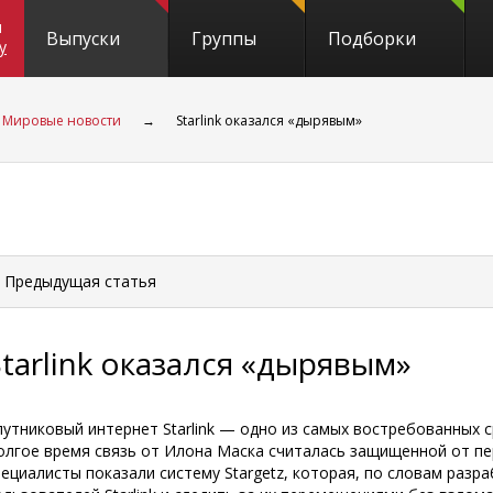
и
Выпуски
Группы
Подборки
y
Мировые новости
→
Starlink оказался «дырявым»
 Предыдущая
статья
Starlink оказался «дырявым»
путниковый интернет Starlink — одно из самых востребованных 
олгое время связь от Илона Маска считалась защищенной от пе
пециалисты показали систему Stargetz, которая, по словам раз