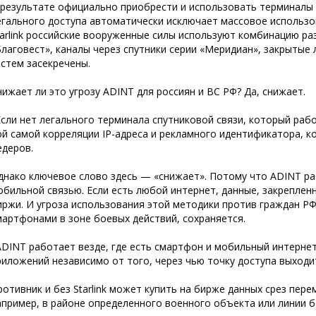
 результате официально приобрести и использовать терминалы S
егального доступа автоматически исключает массовое использ
tarlink российские вооруженные силы используют комбинацию ра
Благовест», каналы через спутники серии «Меридиан», закрытые л
истем засекречены.
нижает ли это угрозу ADINT для россиян и ВС РФ? Да, снижает.
Если нет легального терминала спутниковой связи, который раб
ой самой корреляции IP-адреса и рекламного идентификатора, к
едеров.
днако ключевое слово здесь — «снижает». Потому что ADINT рабо
обильной связью. Если есть любой интернет, данные, закрепленн
иржи. И угроза использования этой методики против граждан Р
мартфонами в зоне боевых действий, сохраняется.
ADINT работает везде, где есть смартфон и мобильный интерне
риложений независимо от того, через чью точку доступа выходи
ротивник и без Starlink может купить на бирже данных срез пер
апример, в районе определенного военного объекта или линии 