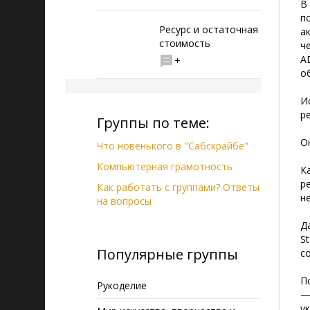
В
п
Ресурс и остаточная
а
стоимость
ч
A
+
о
И
р
Группы по теме:
О
Что новенького в "Сабскрайбе"
Компьютерная грамотность
К
р
Как работать с группами? Ответы
н
на вопросы
Д
S
Популярные группы
с
П
Рукоделие
—
у