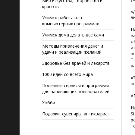
Мир искусства, творчества и
красоты
«
в
Учимся работать в
компьютерных программах
П
Учимся дома делать все сами
н
о
Методы привлечения денег и
и
удачи и реализации желаний
в
T
Здоровье без врачей и лекарств
р
1000 идей со всего мира
«
п
Полезные сервисы и программы
для начинающих пользователей
AD
Хобби
Н
Подарки, сувениры, антиквариат
S
р
т