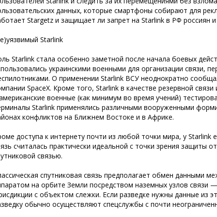
ользователей Starlink и следить за их перемещениями без взлом
ользовательских данных, которые смартфоны собирают для рекла
аботает Stargetz и защищает ли запрет на Starlink в РФ россиян и
е)уязвимый Starlink
оль Starlink стала особенно заметной после начала боевых дейс
спользовались украинскими военными для организации связи, пе
еспилотниками. О применении Starlink ВСУ неоднократно сообща
омпании SpaceX. Кроме того, Starlink в качестве резервной связ
 американские военные (как минимум во время учений) тестиров
ерминалы Starlink применялись различными вооруженными форм
айонах конфликтов на Ближнем Востоке и в Африке.
роме доступа к интернету почти из любой точки мира, у Starlink
вязь считалась практически идеальной с точки зрения защиты от
путниковой связью.
лассическая спутниковая связь предполагает обмен данными ме
ппаратом на орбите Земли посредством наземных узлов связи 
рисдикции с объектом слежки. Если разведке нужны данные из эт
азведку обычно осуществляют спецслужбы с почти неограниче