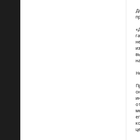
Д
п
«
г
н
и
в
н
Н
П
о
и
о
м
е
к
ц