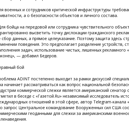
ля военных и сотрудников критической инфраструктуры требован
риватности, а о безопасности объектов и личного состава.
Для бойца на передовой или сотрудника чувствительного объек
арантированно высветить точку дислокации гражданского рекла
е сбор данных, а прямое целеуказание. Поэтому защита здесь ст
зменении поведения. Это предполагает разделение устройств, ст
ыполнения задач, использование чистых, лишенных рекламного
аконец», — добавил Бедеров.
еравный бой
роблема ADINT постепенно выходит за рамки дискуссий специал
на начинает рассматриваться как вопрос национальной безопасн
ндустрии коммерческой слежки является американский сенатор 
тметил в беседе с «Газетой.Ru» независимый исследователь ис
еждународных отношений в этой сфере, автор Telegram-канала 
го запрос Центральное командование Вооруженных сил США соо
оммерческими геоданными для слежки за американскими военно
еленаведения.