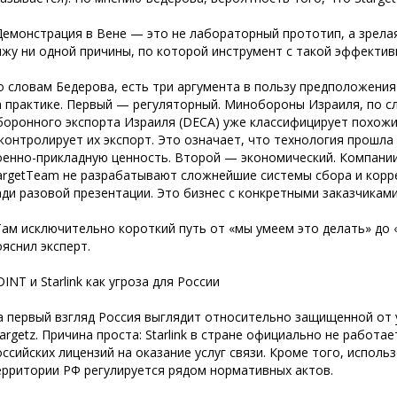
Демонстрация в Вене — это не лабораторный прототип, а зрела
ижу ни одной причины, по которой инструмент с такой эффектив
о словам Бедерова, есть три аргумента в пользу предположения
а практике. Первый — регуляторный. Минобороны Израиля, по сл
боронного экспорта Израиля (DECA) уже классифицирует похожи
 контролирует их экспорт. Это означает, что технология прошл
оенно-прикладную ценность. Второй — экономический. Компани
argetTeam не разрабатывают сложнейшие системы сбора и корр
ади разовой презентации. Это бизнес с конкретными заказчиками
Там исключительно короткий путь от «мы умеем это делать» до 
ояснил эксперт.
INT и Starlink как угроза для России
а первый взгляд Россия выглядит относительно защищенной от 
targetz. Причина проста: Starlink в стране официально не работа
оссийских лицензий на оказание услуг связи. Кроме того, испол
ерритории РФ регулируется рядом нормативных актов.