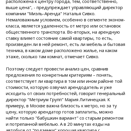
расположена к центру города, тем, соответственно,
выше цена", - предупреждает управляющий директор
компании "Миэль-Аренда" Наталья Сивко.
Немаловажным условием, особенно в сегменте эконом-
класса, является удаленность от метро или остановок
общественного транспорта. Во-вторых, на арендную
ставку влияет состояние самой квартиры, то есть,
произведен ли в ней ремонт, есть ли мебель и бытовая
техника, в каком доме расположено жилье, на каком
этаже, сколько там комнат, отмечает Сивко.
Поэтому следует провести анализ цен, сравнив
предложения по конкретным критериям – понять,
соответствует ли квартира в том или ином районе той
стоимости, которую озвучил арендодатель и уже
исходить от своих потребностей, говорит генеральный
директор "Метриум Групп" Мария Литинецкая. К
примеру, в Москве важна близость к метро, но за ту
цену, которую арендатор готов заплатить, можно
найти только "бабушкин вариант" со старым ремонтом
и потрепанной мебелью. А в 20 минутах езды на
автобусе от "подземки" хорошая квартира с