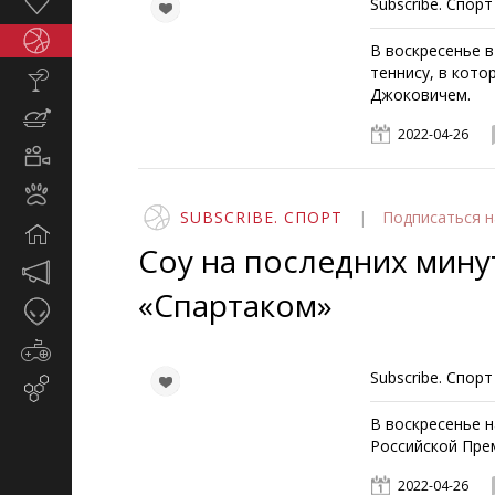
Здоровье
Subscribe. Спорт
Спорт
В воскресенье 
теннису, в кот
Стиль
Джоковичем.
жизни
Кулинария
2022-04-26
Кино
и
Животные
TV
SUBSCRIBE. СПОРТ
|
Подписаться
н
Дом
Соу на последних мину
Маркетинг
и
«Спартаком»
Таинственное
реклама
Игры
Subscribe. Спорт
Email-
маркетинг
В воскресенье н
Российской Пре
2022-04-26