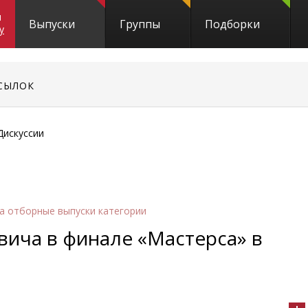
и
Выпуски
Группы
Подборки
y
СЫЛОК
Дискуссии
а отборные выпуски категории
ича в финале «Мастерса» в