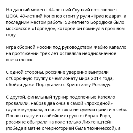
На данный момент 44-летний Слуцкий возглавляет
ЦСКА, 49-летний Кононов стоит у руля «Краснодара», а
последним местом работы 52-летнего Бородюка было
московское «Торпедо», которое он покинул в прошлом
году.
Игра сборной России под руководством Фабио Капелло
на протяжении трех лет
оставляла неоднозначное
впечатление.
С одной стороны, россияне уверенно выиграли
отборочную группу к чемпионату мира 2014 года,
обойдя даже Португалию с Криштиану Роналду.
С другой, финальный турнир подопечные Капелло
провалили, набрав два очка в самой «проходной»
группе мундиаля, а после так и не сумели прийти в себя.
Попав в одну из слабейших групп отбора к Евро,
россияне обыграли на поле только Лихтенштейн
(победа в матче с Черногорией была технической), а