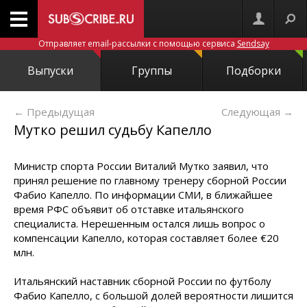
Отправляет email-рассылки с помощью сервиса
Sendsay
Выпуски
Группы
Подборки
← Предыдущая
Следующая
→
Мутко решил судьбу Капелло
Министр спорта России Виталий Мутко заявил, что
принял решение по главному тренеру сборной России
Фабио Капелло. По информации СМИ, в ближайшее
время РФС объявит об отставке итальянского
специалиста. Нерешенным остался лишь вопрос о
компенсации Капелло, которая составляет более €20
млн.
Итальянский наставник сборной России по футболу
Фабио Капелло, с большой долей вероятности лишится