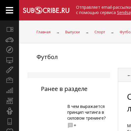
Отправляет email-рассылк
с помощью сервиса
Sendsa
Все
Главная
→
Выпуски
→
Спорт
→
Футбо
вместе
Авто
Туризм
Футбол
Компьютеры
Мир
←
женщины
Бизнес
и
Ранее в разделе
Экономика
карьера
и
Недвижимость
финансы
В чем выражается
Дети
принцип читинга в
силовом тренинге?
Hi-
+
М
Tech