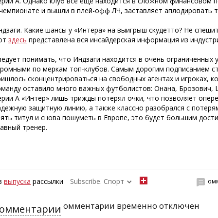
ерии А. Однако клуб все еще находится в сложном финансовом п
 чемпионате и вышли в плей-офф ЛЧ, заставляет аплодировать 
ндзаги. Какие шансы у «Интера» на выигрыш скудетто? Не спешит
от
здесь
представлена вся инсайдерская информация из индустр
ледует понимать, что Индзаги находится в очень ограниченных 
кромными по меркам топ-клубов. Самым дорогим подписанием ст
ришлось сконцентрироваться на свободных агентах и игроках, к
оманду оставило много важных футболистов: Онана, Брозович, Ш
ерии А «Интер» лишь трижды потерял очки, что позволяет опер
адежную защитную линию, а также классно разобрался с потерям
зять титул и снова пошуметь в Европе, это будет большим дост
лавный тренер.
з
выпуска
рассылки
Subscribe. Спорт
ом
омментарии временно отключен
омментарии