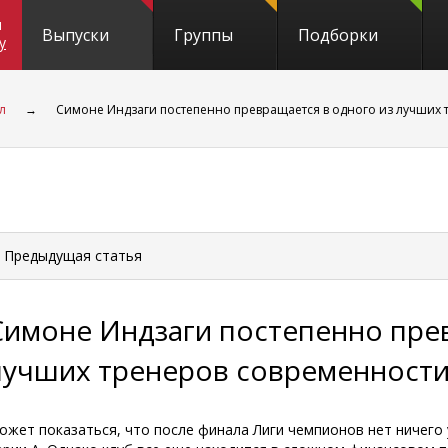
и
Выпуски
Группы
Подборки
y
л
→
Симоне Индзаги постепенно превращается в одного из лучших
 Предыдущая
статья
Симоне Индзаги постепенно прев
лучших тренеров современност
ожет показаться, что после финала Лиги чемпионов нет ничего 