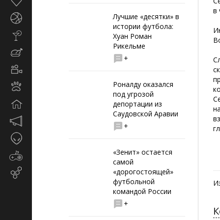
Здоровье
С
в
Лучшие «десятки» в
Спорт
истории футбола:
И
Стиль
Хуан Роман
В
жизни
Рикельме
Кулинария
+
С
Кино
с
и
п
Роналду оказался
Животные
TV
к
под угрозой
С
Дом
депортации из
н
Саудовской Аравии
в
Маркетинг
+
г
и
Таинственное
реклама
«Зенит» остается
Игры
самой
«дорогостоящей»
Email-
футбольной
маркетинг
И
командой России
+
К