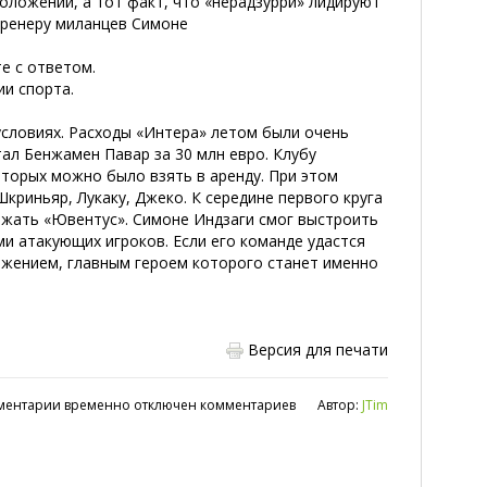
оложении, а тот факт, что «нерадзурри» лидируют
тренеру миланцев Симоне
е с ответом.
ии спорта.
условиях. Расходы «Интера» летом были очень
ал Бенжамен Павар за 30 млн евро. Клубу
оторых можно было взять в аренду. При этом
криньяр, Лукаку, Джеко. К середине первого круга
ежать «Ювентус». Симоне Индзаги смог выстроить
и атакующих игроков. Если его команде удастся
ижением, главным героем которого станет именно
Версия для печати
ментарии временно отключен комментариев
Автор:
JTim