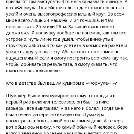
пригласят там выступать. Это нельзя назвать шансом. А
вот «Формула-1» действительно дает шанс попасть в
узкий и очень высокопрофессиональный круг. Во всем
мире всего лишь 24 машины и 24 гонщика, и там
нельзя стать 25-м или 26-м. За такой шанс нужно
держаться. Я поначалу вообще не понимал, как там все
устроено. Чуть ли не год ушел, чтобы вникнуть в
структуру работы. Это как улететь в космос на ракете и
увидеть другую планету. Абсолютно то же самое по
ощущениям. И если я смогу построить всю команду так,
чтобы добиваться результата, я смогу сказать, что
шансом я воспользовался.
Кто в детстве был вашим кумиром в «Формуле-1»?
Шумахер был моим кумиром, потому что когда я в
первый раз включил телевизор, он был на пике
карьеры, все выигрывал. Я за него и болел. Тогда мне
было очень интересно вживую на Шумахера
посмотреть, понять какой он на самом деле. А теперь
вот общаюсь и вижу, что самый обычный человек, безо
всякой звездной болезни, как большинство других