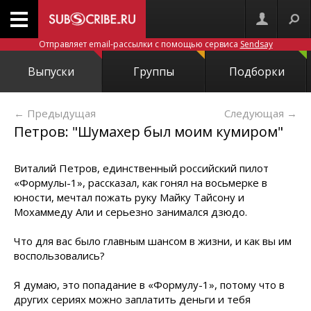
Отправляет email-рассылки с помощью сервиса
Sendsay
Выпуски
Группы
Подборки
← Предыдущая
Следующая
→
Петров: "Шумахер был моим кумиром"
Виталий Петров, единственный российский пилот
«Формулы-1», рассказал, как гонял на восьмерке в
юности, мечтал пожать руку Майку Тайсону и
Мохаммеду Али и серьезно занимался дзюдо.
Что для вас было главным шансом в жизни, и как вы им
воспользовались?
Я думаю, это попадание в «Формулу-1», потому что в
других сериях можно заплатить деньги и тебя